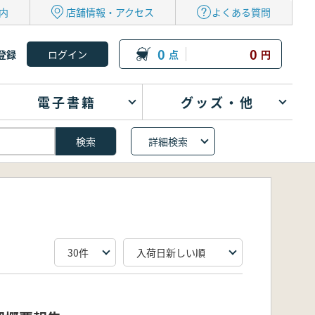
内
店舗情報・アクセス
よくある質問
0
0
登録
点
円
電子書籍
グッズ・他
詳細検索