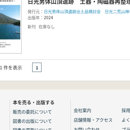
日光男体山頂遺跡 土器・陶磁器再整
発行元：
日光男体山頂遺跡出土品検討会 日光二荒山神
出版年：
2024
新刊
在庫なし
- 1 件を表示
1
本を売る・出版する
会社案内
採
販売の委託について
店舗情報・アクセス
よ
図書の出版について
お問い合わせ
プ
図書の買取について