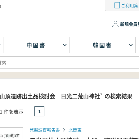
ご利用案
版
新規会員
中国書
韓国書
体山頂遺跡出土品検討会 日光二荒山神社` の検索結果
- 1 件を表示
1
発掘調査報告書
北関東