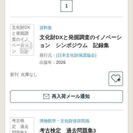
1
文化財DX
資料集
と発掘調
文化財DXと発掘調査のイノベーシ
査のイノ
ョン シンポジウム 記録集
ベーショ
ン シン
発行元：
(日本文化財保護協会)
ポジウ
出版年：
2026
ム 記録
集
新刊
在庫なし
＋
再入荷メール通知
考古検
博物館学・文化財保存関係
定 過去
考古検定 過去問題集3
問題集3