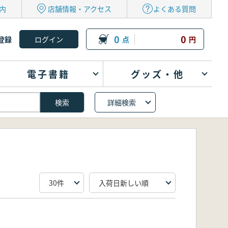
内
店舗情報・アクセス
よくある質問
0
0
登録
点
円
電子書籍
グッズ・他
詳細検索