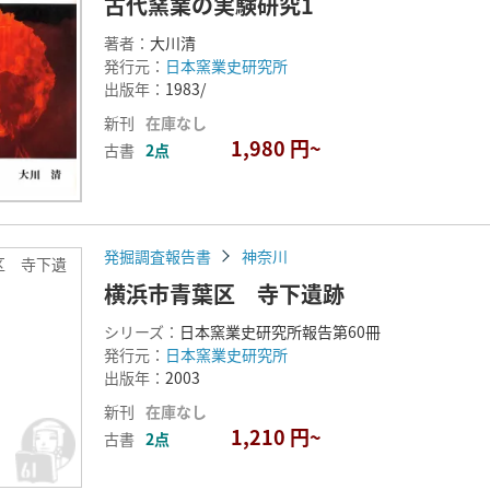
古代窯業の実験研究1
著者：
大川清
発行元：
日本窯業史研究所
出版年：
1983/
新刊
在庫なし
1,980 円~
古書
2点
発掘調査報告書
神奈川
区 寺下遺
横浜市青葉区 寺下遺跡
シリーズ：
日本窯業史研究所報告第60冊
発行元：
日本窯業史研究所
出版年：
2003
新刊
在庫なし
1,210 円~
古書
2点