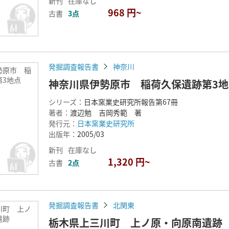
新刊
在庫なし
968 円~
古書
3点
発掘調査報告書
神奈川
勢原市 稲
第3地点
神奈川県伊勢原市 稲荷久保遺跡第3地
シリーズ：
日本窯業史研究所報告第67冊
著者：
渡辺勉 吉岡秀範 著
発行元：
日本窯業史研究所
出版年：
2005/03
新刊
在庫なし
1,320 円~
古書
2点
発掘調査報告書
北関東
川町 上ノ
遺跡
栃木県上三川町 上ノ原・向原南遺跡