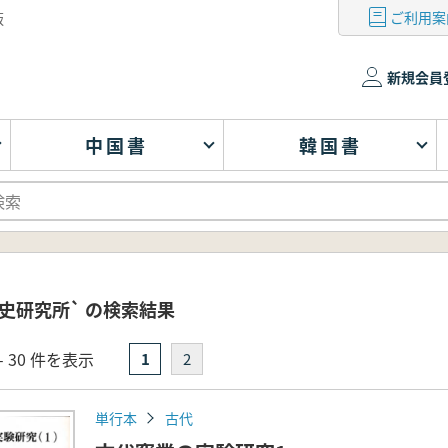
ご利用案
版
新規会員
中国書
韓国書
史研究所` の検索結果
- 30 件を表示
1
2
単行本
古代