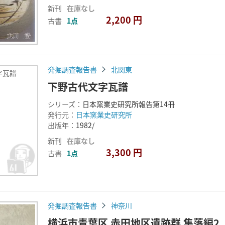
新刊
在庫なし
2,200 円
古書
1点
発掘調査報告書
北関東
字瓦譜
下野古代文字瓦譜
シリーズ：
日本窯業史研究所報告第14冊
発行元：
日本窯業史研究所
出版年：
1982/
新刊
在庫なし
3,300 円
古書
1点
発掘調査報告書
神奈川
横浜市青葉区 赤田地区遺跡群 集落編2