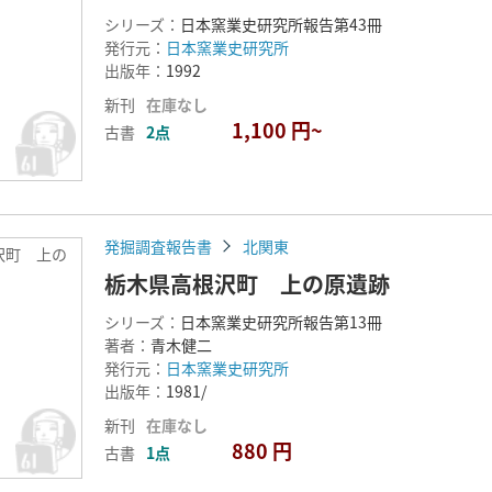
シリーズ：
日本窯業史研究所報告第43冊
発行元：
日本窯業史研究所
出版年：
1992
新刊
在庫なし
1,100 円~
古書
2点
発掘調査報告書
北関東
沢町 上の
栃木県高根沢町 上の原遺跡
シリーズ：
日本窯業史研究所報告第13冊
著者：
青木健二
発行元：
日本窯業史研究所
出版年：
1981/
新刊
在庫なし
880 円
古書
1点