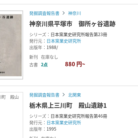
発掘調査報告書
神奈川
神奈川県平塚市 御所ヶ谷遺跡
シリーズ：
日本窯業史研究所報告第23冊
発行元：
日本窯業史研究所
出版年：
1988/
新刊
在庫なし
880 円~
古書
2点
発掘調査報告書
北関東
川町 殿山
栃木県上三川町 殿山遺跡1
シリーズ：
日本窯業史研究所報告第46冊
発行元：
日本窯業史研究所
出版年：
1995