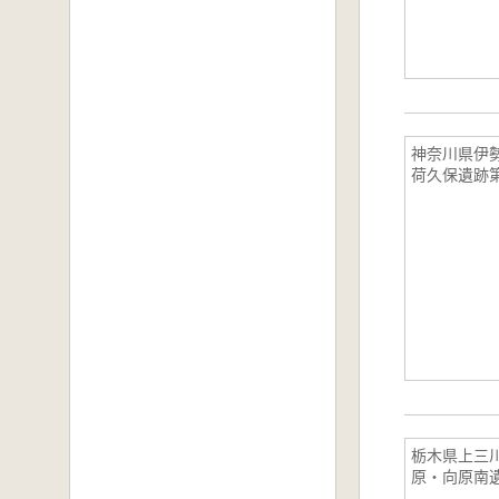
神奈川県伊
荷久保遺跡
栃木県上三
原・向原南