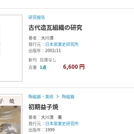
研究報告
古代造瓦組織の研究
著者：
大川清
発行元：
日本窯業史研究所
出版年：
2002/11
新刊
在庫なし
6,600 円
古書
1点
陶磁器・美術
陶磁器
初期益子焼
著者：
大川清 著
発行元：
日本窯業史研究所
出版年：
1999