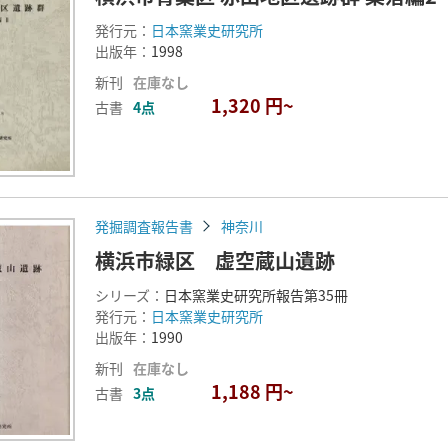
発行元：
日本窯業史研究所
出版年：
1998
新刊
在庫なし
1,320 円~
古書
4点
発掘調査報告書
神奈川
横浜市緑区 虚空蔵山遺跡
シリーズ：
日本窯業史研究所報告第35冊
発行元：
日本窯業史研究所
出版年：
1990
新刊
在庫なし
1,188 円~
古書
3点