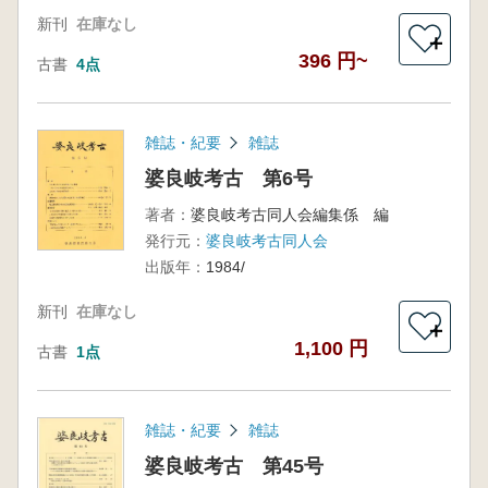
新刊
在庫なし
＋
396 円~
古書
4点
雑誌・紀要
雑誌
婆良岐考古 第6号
著者：
婆良岐考古同人会編集係 編
発行元：
婆良岐考古同人会
出版年：
1984/
新刊
在庫なし
＋
1,100 円
古書
1点
雑誌・紀要
雑誌
婆良岐考古 第45号