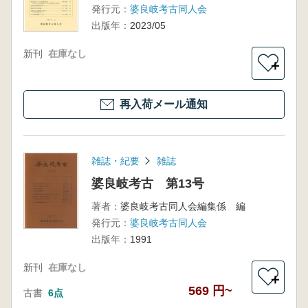
発行元：
婆良岐考古同人会
出版年：
2023/05
新刊
在庫なし
＋
再入荷メール通知
雑誌・紀要
雑誌
婆良岐考古 第13号
著者：
婆良岐考古同人会編集係 編
発行元：
婆良岐考古同人会
出版年：
1991
新刊
在庫なし
＋
569 円~
古書
6点