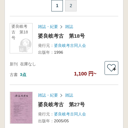
1
2
婆良岐考
雑誌・紀要
雑誌
古 第18
婆良岐考古 第18号
号
発行元：
婆良岐考古同人会
出版年：
1996
新刊
在庫なし
＋
1,100 円~
古書
3点
雑誌・紀要
雑誌
婆良岐考古 第27号
発行元：
婆良岐考古同人会
出版年：
2005/05