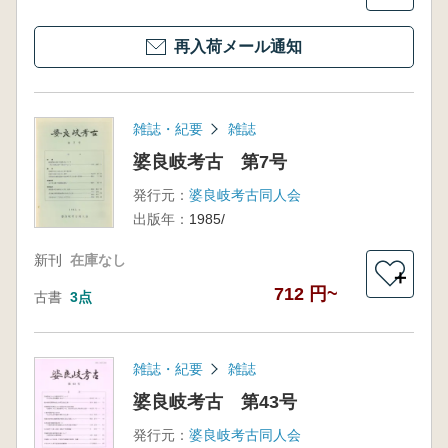
再入荷メール通知
雑誌・紀要
雑誌
婆良岐考古 第7号
発行元：
婆良岐考古同人会
出版年：
1985/
新刊
在庫なし
＋
712 円~
古書
3点
雑誌・紀要
雑誌
婆良岐考古 第43号
発行元：
婆良岐考古同人会