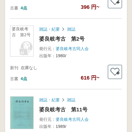
＋
396 円~
古書
4点
婆良岐考
雑誌・紀要
雑誌
古 第2号
婆良岐考古 第2号
発行元：
婆良岐考古同人会
出版年：
1980/
新刊
在庫なし
＋
616 円~
古書
4点
雑誌・紀要
雑誌
婆良岐考古 第11号
発行元：
婆良岐考古同人会
出版年：
1989/