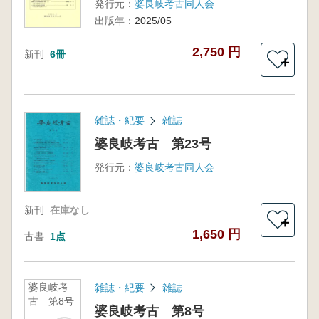
発行元：
婆良岐考古同人会
出版年：
2025/05
2,750 円
新刊
6冊
＋
雑誌・紀要
雑誌
婆良岐考古 第23号
発行元：
婆良岐考古同人会
新刊
在庫なし
＋
1,650 円
古書
1点
婆良岐考
雑誌・紀要
雑誌
古 第8号
婆良岐考古 第8号