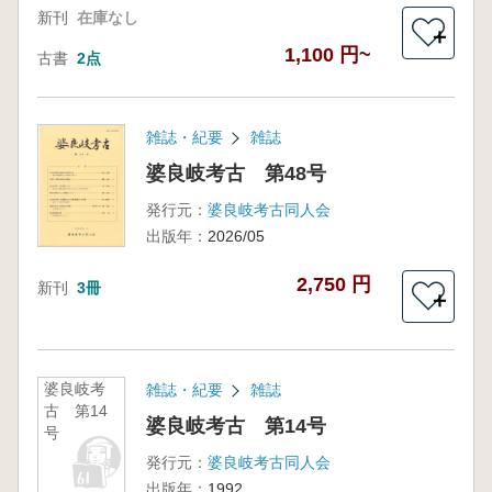
新刊
在庫なし
＋
1,100 円~
古書
2点
雑誌・紀要
雑誌
婆良岐考古 第48号
発行元：
婆良岐考古同人会
出版年：
2026/05
2,750 円
新刊
3冊
＋
婆良岐考
雑誌・紀要
雑誌
古 第14
婆良岐考古 第14号
号
発行元：
婆良岐考古同人会
出版年：
1992