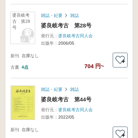
婆良岐考
雑誌・紀要
雑誌
古 第28
婆良岐考古 第28号
号
発行元：
婆良岐考古同人会
出版年：
2006/05
新刊
在庫なし
＋
704 円~
古書
4点
雑誌・紀要
雑誌
婆良岐考古 第44号
発行元：
婆良岐考古同人会
出版年：
2022/05
新刊
在庫なし
＋