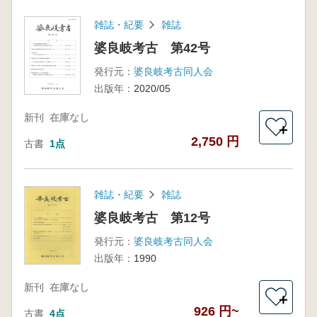
雑誌・紀要
雑誌
婆良岐考古 第42号
発行元：
婆良岐考古同人会
出版年：
2020/05
新刊
在庫なし
＋
2,750 円
古書
1点
雑誌・紀要
雑誌
婆良岐考古 第12号
発行元：
婆良岐考古同人会
出版年：
1990
新刊
在庫なし
＋
926 円~
古書
4点