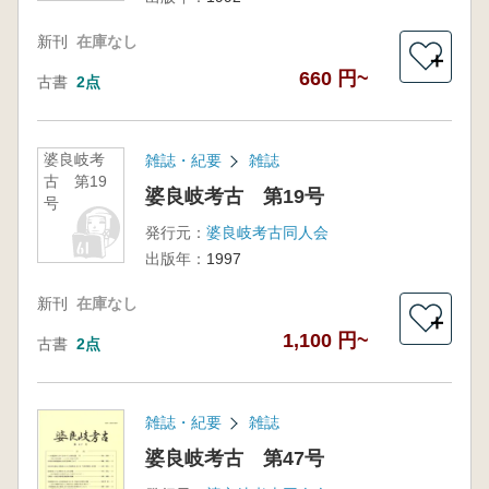
新刊
在庫なし
＋
660 円~
古書
2点
婆良岐考
雑誌・紀要
雑誌
古 第19
婆良岐考古 第19号
号
発行元：
婆良岐考古同人会
出版年：
1997
新刊
在庫なし
＋
1,100 円~
古書
2点
雑誌・紀要
雑誌
婆良岐考古 第47号