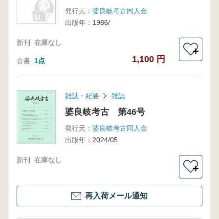
発行元：
婆良岐考古同人会
出版年：
1986/
新刊
在庫なし
＋
1,100 円
古書
1点
雑誌・紀要
雑誌
婆良岐考古 第46号
発行元：
婆良岐考古同人会
出版年：
2024/05
新刊
在庫なし
＋
再入荷メール通知