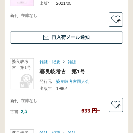
出版年：
2021/05
新刊
在庫なし
＋
再入荷メール通知
婆良岐考
雑誌・紀要
雑誌
古 第1号
婆良岐考古 第1号
発行元：
婆良岐考古同人会
出版年：
1980/
新刊
在庫なし
＋
633 円~
古書
2点
婆良岐考
雑誌・紀要
雑誌