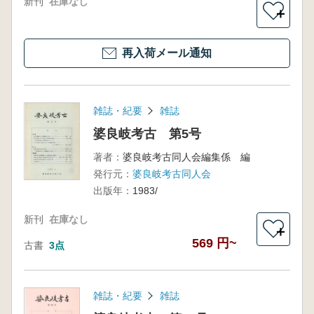
新刊
在庫なし
＋
再入荷メール通知
雑誌・紀要
雑誌
婆良岐考古 第5号
著者：
婆良岐考古同人会編集係 編
発行元：
婆良岐考古同人会
出版年：
1983/
新刊
在庫なし
＋
569 円~
古書
3点
雑誌・紀要
雑誌