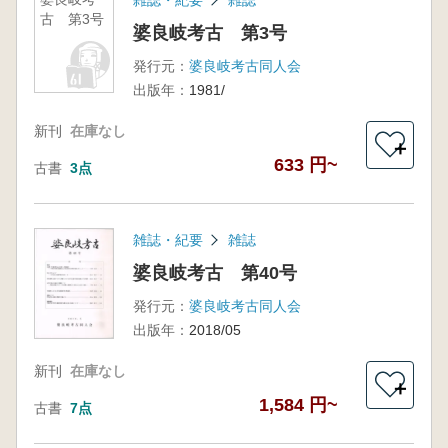
古 第3号
婆良岐考古 第3号
発行元：
婆良岐考古同人会
出版年：
1981/
新刊
在庫なし
＋
633 円~
古書
3点
雑誌・紀要
雑誌
婆良岐考古 第40号
発行元：
婆良岐考古同人会
出版年：
2018/05
新刊
在庫なし
＋
1,584 円~
古書
7点