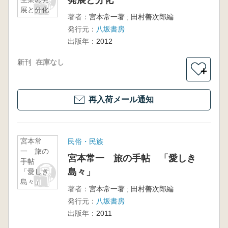
発展と分化
展と分化
著者：
宮本常一著 ; 田村善次郎編
発行元：
八坂書房
出版年：
2012
新刊
在庫なし
＋
再入荷メール通知
宮本常
民俗・民族
一 旅の
宮本常一 旅の手帖 「愛しき
手帖
島々」
「愛しき
島々」
著者：
宮本常一著 ; 田村善次郎編
発行元：
八坂書房
出版年：
2011