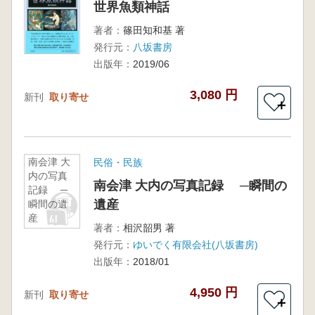
世界魚類神話
著者：
篠田知和基 著
発行元：
八坂書房
出版年：
2019/06
3,080 円
新刊
取り寄せ
＋
南会津 大
民俗・民族
内の写真
南会津 大内の写真記録 ─瞬間の
記録 ─
遺産
瞬間の遺
産
著者：
相沢韶男 著
発行元：
ゆいでく有限会社(八坂書房)
出版年：
2018/01
4,950 円
新刊
取り寄せ
＋