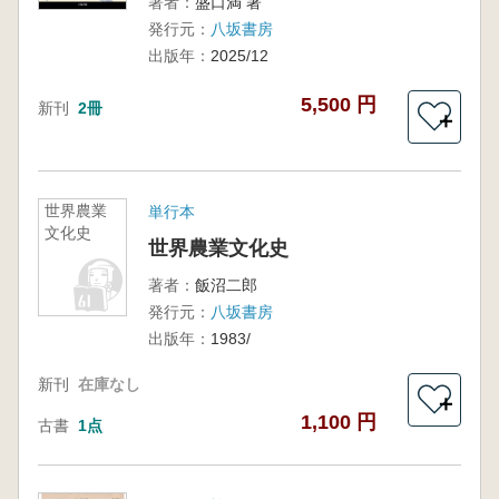
著者：
盛口満 著
発行元：
八坂書房
出版年：
2025/12
5,500 円
新刊
2冊
＋
世界農業
単行本
文化史
世界農業文化史
著者：
飯沼二郎
発行元：
八坂書房
出版年：
1983/
新刊
在庫なし
＋
1,100 円
古書
1点