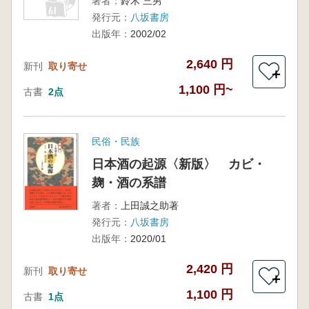
著者：
鈴木 三男
発行元：
八坂書房
出版年：
2002/02
2,640 円
新刊
取り寄せ
＋
1,100 円~
古書
2点
民俗・民族
日本酒の起源〈新版〉 カビ・
麹・酒の系譜
著者：
上田誠之助著
発行元：
八坂書房
出版年：
2020/01
2,420 円
新刊
取り寄せ
＋
1,100 円
古書
1点