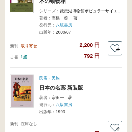
本の動物相
シリーズ：
琵琶湖博物館ポピュラーサイエンスシリーズ
著者：
高橋 啓一 著
発行元：
八坂書房
出版年：
2008/07
2,200 円
新刊
取り寄せ
＋
792 円
古書
1点
民俗・民族
日本の名薬 新装版
著者：
宗田一 著
発行元：
八坂書房
出版年：
1993
新刊
在庫なし
＋