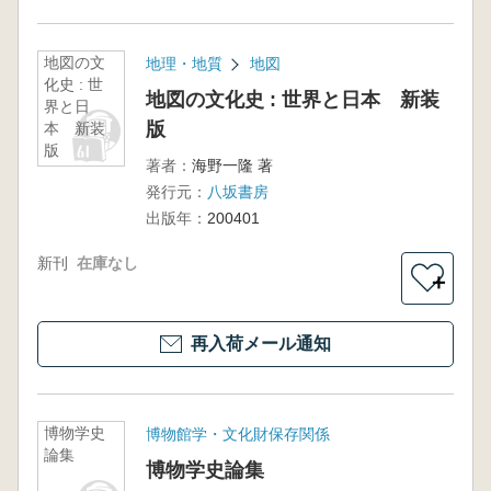
地図の文
地理・地質
地図
化史 : 世
地図の文化史 : 世界と日本 新装
界と日
版
本 新装
版
著者：
海野一隆 著
発行元：
八坂書房
出版年：
200401
新刊
在庫なし
＋
再入荷メール通知
博物学史
博物館学・文化財保存関係
論集
博物学史論集