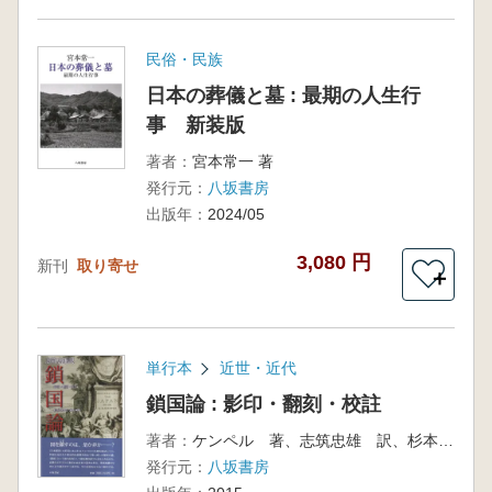
民俗・民族
日本の葬儀と墓 : 最期の人生行
事 新装版
著者：
宮本常一 著
発行元：
八坂書房
出版年：
2024/05
3,080 円
新刊
取り寄せ
＋
単行本
近世・近代
鎖国論 : 影印・翻刻・校註
著者：
ケンペル 著、志筑忠雄 訳、杉本つとむ 校註・解説
発行元：
八坂書房