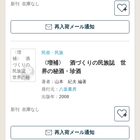
新刊
在庫なし
＋
再入荷メール通知
〈増
民俗・民族
補〉 酒
〈増補〉 酒づくりの民族誌 世
づくりの
界の秘酒・珍酒
民族誌
世界の秘
著者：
山本 紀夫 編著
酒・珍
発行元：
八坂書房
酒
出版年：
2008
新刊
在庫なし
＋
再入荷メール通知