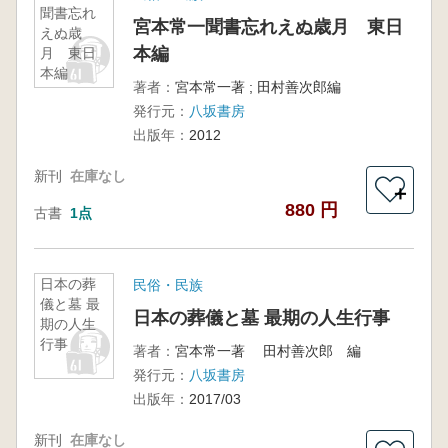
聞書忘れ
宮本常一聞書忘れえぬ歳月 東日
えぬ歳
本編
月 東日
本編
著者：
宮本常一著 ; 田村善次郎編
発行元：
八坂書房
出版年：
2012
新刊
在庫なし
＋
880 円
古書
1点
日本の葬
民俗・民族
儀と墓 最
日本の葬儀と墓 最期の人生行事
期の人生
行事
著者：
宮本常一著 田村善次郎 編
発行元：
八坂書房
出版年：
2017/03
新刊
在庫なし