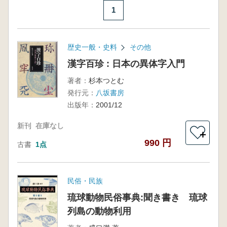
1
歴史一般・史料
その他
漢字百珍 : 日本の異体字入門
著者：
杉本つとむ
発行元：
八坂書房
出版年：
2001/12
新刊
在庫なし
＋
990 円
古書
1点
民俗・民族
琉球動物民俗事典:聞き書き 琉球
列島の動物利用