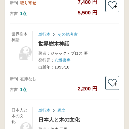
7,480 円
新刊
取り寄せ
＋
5,500 円
古書
1点
世界樹木
単行本
その他考古
神話
世界樹木神話
著者：
ジャック・ブロス 著
発行元：
八坂書房
出版年：
1995/10
新刊
在庫なし
＋
2,200 円
古書
1点
日本人と
単行本
縄文
木の文
日本人と木の文化
化