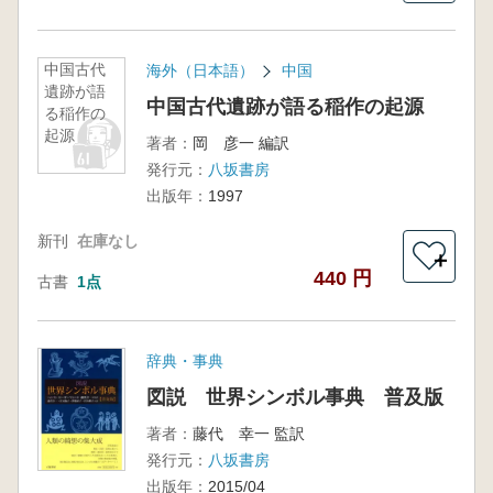
中国古代
海外（日本語）
中国
遺跡が語
中国古代遺跡が語る稲作の起源
る稲作の
起源
著者：
岡 彦一 編訳
発行元：
八坂書房
出版年：
1997
新刊
在庫なし
＋
440 円
古書
1点
辞典・事典
図説 世界シンボル事典 普及版
著者：
藤代 幸一 監訳
発行元：
八坂書房
出版年：
2015/04