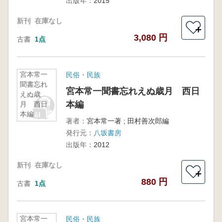
出版年：
2015
新刊
在庫なし
＋
3,080 円
古書
1点
宮本常一
民俗・民族
聞書忘れ
宮本常一聞書忘れえぬ歳月 西日
えぬ歳
本編
月 西日
本編
著者：
宮本常一著 ; 田村善次郎編
発行元：
八坂書房
出版年：
2012
新刊
在庫なし
＋
880 円
古書
1点
宮本常一
民俗・民族