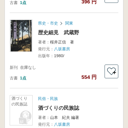
396 円
古書
1点
県史・市史
関東
歴史細見 武蔵野
著者：
桜井正信 著
発行元：
八坂書房
出版年：
1980/
新刊
在庫なし
＋
554 円
古書
1点
酒づくり
民俗・民族
の民族誌
酒づくりの民族誌
著者：
山本 紀夫 編著
発行元：
八坂書房