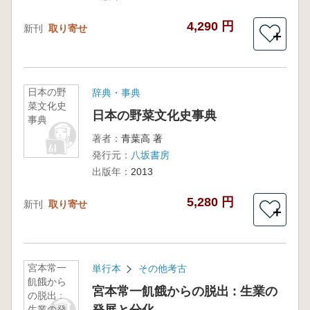
4,290 円
新刊
取り寄せ
＋
日本の野
辞典・事典
菜文化史
日本の野菜文化史事典
事典
著者：
青葉高 著
発行元：
八坂書房
出版年：
2013
5,280 円
新刊
取り寄せ
＋
宮本常一
単行本
その他考古
飢餓から
宮本常一飢餓からの脱出 : 生業の
の脱出 :
生業の発