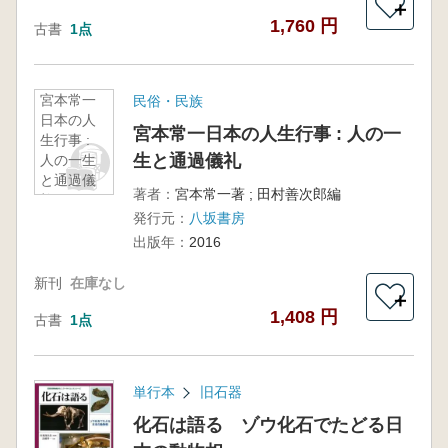
＋
1,760 円
古書
1点
宮本常一
民俗・民族
日本の人
宮本常一日本の人生行事 : 人の一
生行事 :
生と通過儀礼
人の一生
と通過儀
著者：
宮本常一著 ; 田村善次郎編
礼
発行元：
八坂書房
出版年：
2016
新刊
在庫なし
＋
1,408 円
古書
1点
単行本
旧石器
化石は語る ゾウ化石でたどる日