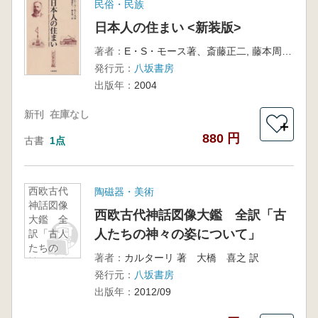
民俗・民族
日本人の住まい <新装版>
著者：
E・S・モース著、斎藤正二, 藤本周一 訳
発行元：
八坂書房
出版年：
2004
新刊
在庫なし
＋
880 円
古書
1点
西欧古代
陶磁器・美術
神話図像
西欧古代神話図像大鑑 全訳「古
大鑑 全
人たちの神々の姿について」
訳「古人
たちの
著者：
カルターリ 著 大橋 喜之 訳
神々の姿
発行元：
八坂書房
につい
て」
出版年：
2012/09