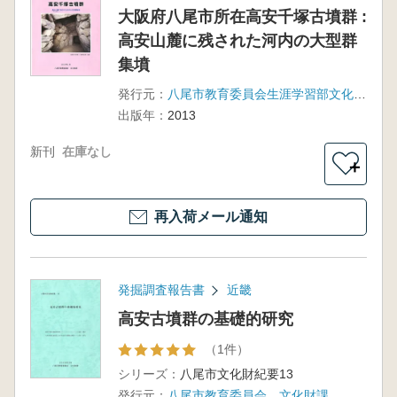
大阪府八尾市所在高安千塚古墳群 :
高安山麓に残された河内の大型群
集墳
発行元：
八尾市教育委員会生涯学習部文化財課
出版年：
2013
新刊
在庫なし
＋
再入荷メール通知
発掘調査報告書
近畿
高安古墳群の基礎的研究
（1件）
シリーズ：
八尾市文化財紀要13
発行元：
八尾市教育委員会 文化財課