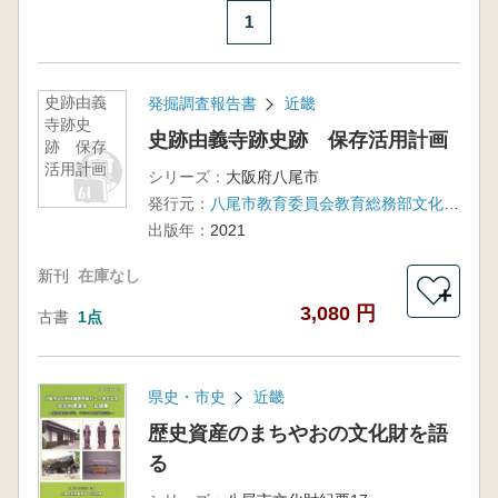
1
史跡由義
発掘調査報告書
近畿
寺跡史
史跡由義寺跡史跡 保存活用計画
跡 保存
活用計画
シリーズ：
大阪府八尾市
発行元：
八尾市教育委員会教育総務部文化財課
出版年：
2021
新刊
在庫なし
＋
3,080 円
古書
1点
県史・市史
近畿
歴史資産のまちやおの文化財を語
る