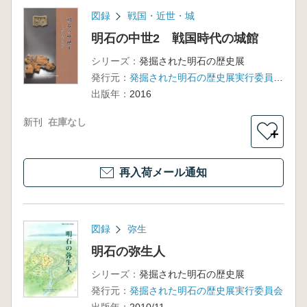
図録
戦国・近世・城
明石の中世2 戦国時代の城館
シリーズ：
発掘された明石の歴史展
発行元：
発掘された明石の歴史展実行委員会 明石市
出版年：
2016
新刊
在庫なし
＋
再入荷メール通知
図録
弥生
明石の弥生人
シリーズ：
発掘された明石の歴史展
発行元：
発掘された明石の歴史展実行委員会