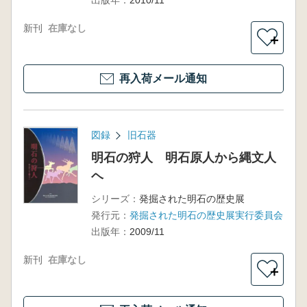
出版年：
2010/11
新刊
在庫なし
＋
再入荷メール通知
図録
旧石器
明石の狩人 明石原人から縄文人
ヘ
シリーズ：
発掘された明石の歴史展
発行元：
発掘された明石の歴史展実行委員会
出版年：
2009/11
新刊
在庫なし
＋