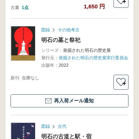
＋
1,650 円
古書
1点
図録
その他考古
明石の墓と祭祀
シリーズ：
発掘された明石の歴史展
発行元：
発掘された明石の歴史展実行委員会
出版年：
2022
新刊
在庫なし
＋
再入荷メール通知
図録
古代
明石の古道と駅・宿