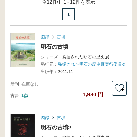
全12件中 1 - 12件を表示
1
図録
古墳
明石の古墳
シリーズ：
発掘された明石の歴史展
発行元：
発掘された明石の歴史展実行委員会
出版年：
2011/11
新刊
在庫なし
＋
1,980 円
古書
1点
図録
古墳
明石の古墳2