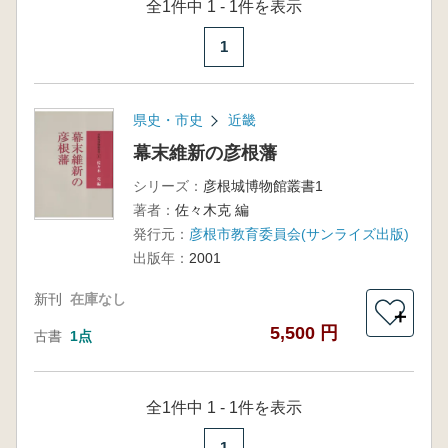
全1件中 1 - 1件を表示
1
県史・市史
近畿
幕末維新の彦根藩
シリーズ：
彦根城博物館叢書1
著者：
佐々木克 編
発行元：
彦根市教育委員会(サンライズ出版)
出版年：
2001
新刊
在庫なし
＋
5,500 円
古書
1点
全1件中 1 - 1件を表示
1