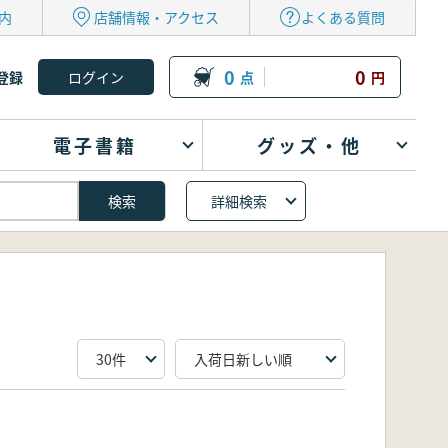
内
店舗情報・アクセス
よくある質問
0
0
登録
点
円
電子書籍
グッズ・他
詳細検索