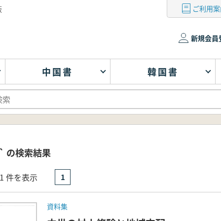
ご利用案
版
新規会員
中国書
韓国書
` の検索結果
- 1 件を表示
1
資料集