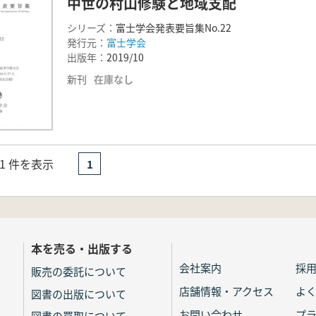
中世の村山修験と地域支配
シリーズ：
富士学会発表要旨集No.22
発行元：
富士学会
出版年：
2019/10
新刊
在庫なし
- 1 件を表示
1
本を売る・出版する
会社案内
採
販売の委託について
店舗情報・アクセス
よ
図書の出版について
お問い合わせ
プ
図書の買取について