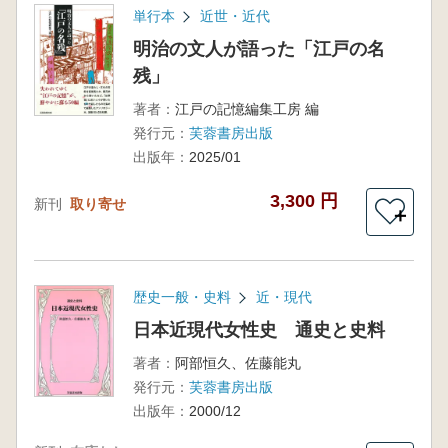
単行本
近世・近代
明治の文人が語った「江戸の名
残」
著者：
江戸の記憶編集工房 編
発行元：
芙蓉書房出版
出版年：
2025/01
3,300 円
新刊
取り寄せ
＋
歴史一般・史料
近・現代
日本近現代女性史 通史と史料
著者：
阿部恒久、佐藤能丸
発行元：
芙蓉書房出版
出版年：
2000/12