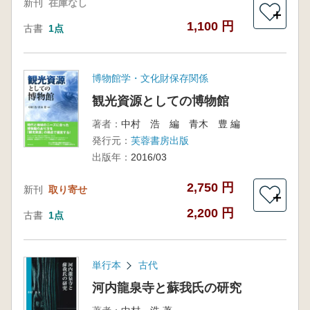
新刊
在庫なし
＋
1,100 円
古書
1点
博物館学・文化財保存関係
観光資源としての博物館
著者：
中村 浩 編 青木 豊 編
発行元：
芙蓉書房出版
出版年：
2016/03
2,750 円
新刊
取り寄せ
＋
2,200 円
古書
1点
単行本
古代
河内龍泉寺と蘇我氏の研究