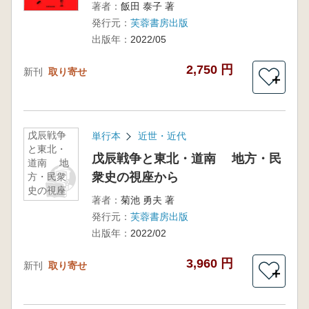
著者：
飯田 泰子 著
発行元：
芙蓉書房出版
出版年：
2022/05
2,750 円
新刊
取り寄せ
＋
戊辰戦争
単行本
近世・近代
と東北・
戊辰戦争と東北・道南 地方・民
道南 地
衆史の視座から
方・民衆
史の視座
著者：
菊池 勇夫 著
から
発行元：
芙蓉書房出版
出版年：
2022/02
3,960 円
新刊
取り寄せ
＋