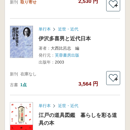
2,530 円
新刊
取り寄せ
＋
単行本
近世・近代
伊沢多喜男と近代日本
著者：
大西比呂志 編
発行元：
芙蓉書房出版
出版年：
2003
新刊
在庫なし
＋
3,564 円
古書
1点
単行本
近世・近代
江戸の道具図鑑 暮らしを彩る道
具の本