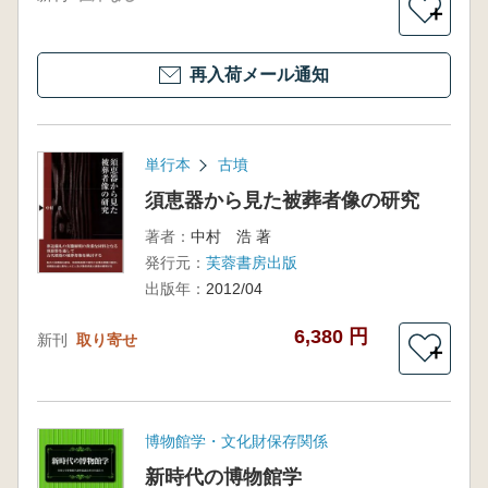
＋
再入荷メール通知
単行本
古墳
須恵器から見た被葬者像の研究
著者：
中村 浩 著
発行元：
芙蓉書房出版
出版年：
2012/04
6,380 円
新刊
取り寄せ
＋
博物館学・文化財保存関係
新時代の博物館学