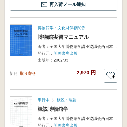
再入荷メール通知
博物館学・文化財保存関係
博物館実習マニュアル
著者：
全国大学博物館学講座協議会西日本部会 編
発行元：
芙蓉書房出版
出版年：
2002/03
2,970 円
新刊
取り寄せ
＋
単行本
概説・理論
概説博物館学
著者：
全国大学博物館学講座協議会西日本部会 編
発行元：
芙蓉書房出版