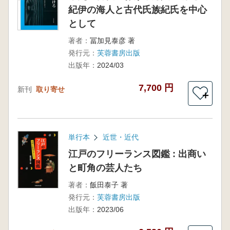
紀伊の海人と古代氏族紀氏を中心
として
著者：
冨加見泰彦 著
発行元：
芙蓉書房出版
出版年：
2024/03
7,700 円
新刊
取り寄せ
＋
単行本
近世・近代
江戸のフリーランス図鑑 : 出商い
と町角の芸人たち
著者：
飯田泰子 著
発行元：
芙蓉書房出版
出版年：
2023/06