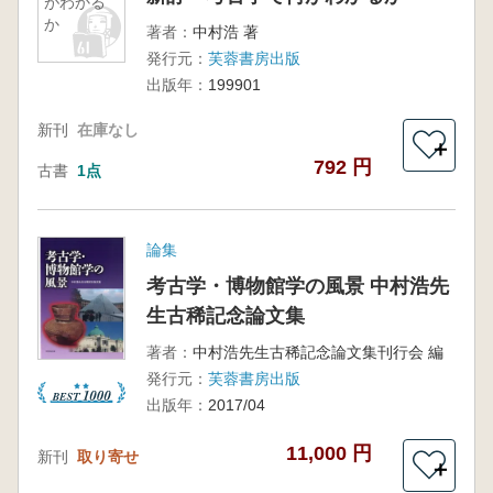
がわかる
か
著者：
中村浩 著
発行元：
芙蓉書房出版
出版年：
199901
新刊
在庫なし
＋
792 円
古書
1点
論集
考古学・博物館学の風景 中村浩先
生古稀記念論文集
著者：
中村浩先生古稀記念論文集刊行会 編
発行元：
芙蓉書房出版
出版年：
2017/04
11,000 円
新刊
取り寄せ
＋