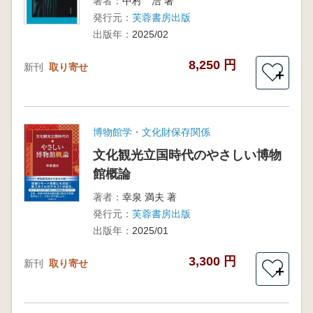
著者：
中村 浩 著
発行元：
芙蓉書房出版
出版年：
2025/02
8,250 円
新刊
取り寄せ
＋
博物館学・文化財保存関係
文化観光立国時代のやさしい博物
館概論
著者：
幸泉 満夫 著
発行元：
芙蓉書房出版
出版年：
2025/01
3,300 円
新刊
取り寄せ
＋