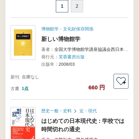
1
2
博物館学・文化財保存関係
新しい博物館学
著者：
全国大学博物館学講座協議会西日本部会 編
発行元：
芙蓉書房出版
出版年：
2008/03
新刊
在庫なし
＋
660 円
古書
1点
歴史一般・史料
近・現代
はじめての日本現代史 : 学校では
時間切れの通史