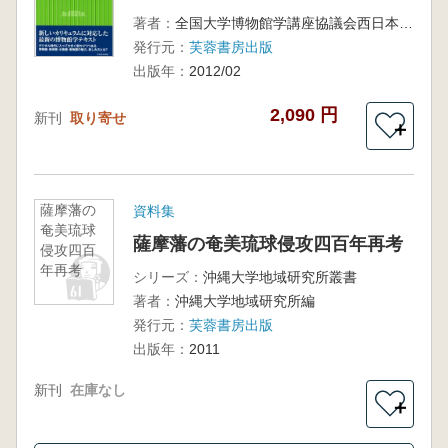
著者：
全国大学博物館学講座協議会西日本部会 編
発行元：
芙蓉書房出版
出版年：
2012/02
2,090 円
新刊
取り寄せ
＋
薩摩藩の
資料集
奄美琉球
薩摩藩の奄美琉球侵攻四百年再考
侵攻四百
年再考
シリーズ：
沖縄大学地域研究所叢書
著者：
沖縄大学地域研究所編
発行元：
芙蓉書房出版
出版年：
2011
新刊
在庫なし
＋