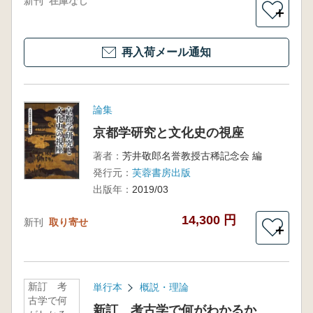
新刊
在庫なし
＋
再入荷メール通知
論集
京都学研究と文化史の視座
著者：
芳井敬郎名誉教授古稀記念会 編
発行元：
芙蓉書房出版
出版年：
2019/03
14,300 円
新刊
取り寄せ
＋
新訂 考
単行本
概説・理論
古学で何
新訂 考古学で何がわかるか