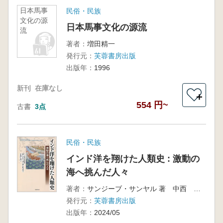
日本馬事
民俗・民族
文化の源
日本馬事文化の源流
流
著者：
増田精一
発行元：
芙蓉書房出版
出版年：
1996
新刊
在庫なし
＋
554 円~
古書
3点
民俗・民族
インド洋を翔けた人類史 : 激動の
海へ挑んだ人々
著者：
サンジーブ・サンヤル 著 中西 仁美 訳
発行元：
芙蓉書房出版
出版年：
2024/05