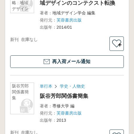
域デザインのコンテクスト転換
略 : 地域
デザイン
著者：
地域デザイン学会 編集
のコンテ
発行元：
芙蓉書房出版
クスト転
換
出版年：
2014/01
新刊
在庫なし
＋
再入荷メール通知
阪谷芳郎
単行本
学史・人物史
関係書簡
阪谷芳郎関係書簡集
集
著者：
専修大学 編
発行元：
芙蓉書房出版
出版年：
2013
新刊
在庫なし