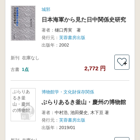
城郭
日本海軍から見た日中関係史研究
著者：
樋口秀実 著
発行元：
芙蓉書房出版
出版年：
2002
新刊
在庫なし
＋
2,772 円
古書
1点
ぶらりあ
博物館学・文化財保存関係
るき釜
ぶらりあるき釜山・慶州の博物館
山・慶州
の博物館
著者：
中村浩, 池田榮史, 木下亘 著
発行元：
芙蓉書房出版
出版年：
2019/01