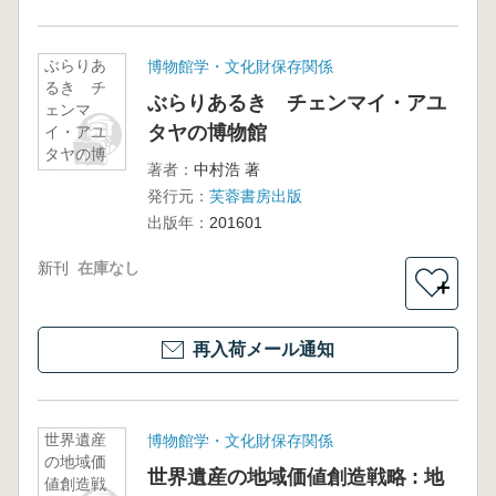
ぶらりあ
博物館学・文化財保存関係
るき チ
ぶらりあるき チェンマイ・アユ
ェンマ
タヤの博物館
イ・アユ
タヤの博
著者：
中村浩 著
物館
発行元：
芙蓉書房出版
出版年：
201601
新刊
在庫なし
＋
再入荷メール通知
世界遺産
博物館学・文化財保存関係
の地域価
世界遺産の地域価値創造戦略 : 地
値創造戦