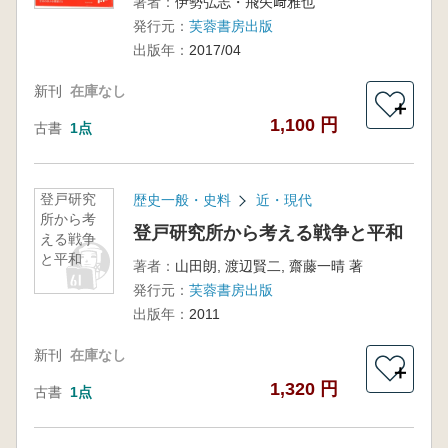
著者：
伊勢弘志・飛矢﨑雅也
発行元：
芙蓉書房出版
出版年：
2017/04
新刊
在庫なし
＋
1,100 円
古書
1点
登戸研究
歴史一般・史料
近・現代
所から考
登戸研究所から考える戦争と平和
える戦争
と平和
著者：
山田朗, 渡辺賢二, 齋藤一晴 著
発行元：
芙蓉書房出版
出版年：
2011
新刊
在庫なし
＋
1,320 円
古書
1点