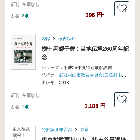
新刊
在庫なし
＋
396 円~
古書
2点
図録
考古以外
横中馬獅子舞 : 当地伝承260周年記
念
シリーズ：
平成25年度特別展解説書
発行元：
武蔵村山市教育委員会(武蔵村山市立歴史民俗資料館)
出版年：
2013
新刊
在庫なし
＋
1,188 円
古書
1点
東京都武
発掘調査報告書
東京
蔵村山
東京都武蔵村山市 後ヶ谷戸遺跡