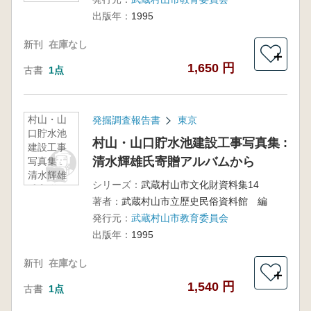
出版年：
1995
新刊
在庫なし
＋
1,650 円
古書
1点
村山・山
発掘調査報告書
東京
口貯水池
村山・山口貯水池建設工事写真集 :
建設工事
清水輝雄氏寄贈アルバムから
写真集 :
清水輝雄
シリーズ：
武蔵村山市文化財資料集14
氏寄贈ア
著者：
武蔵村山市立歴史民俗資料館 編
ルバムか
ら
発行元：
武蔵村山市教育委員会
出版年：
1995
新刊
在庫なし
＋
1,540 円
古書
1点