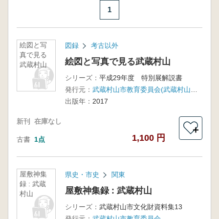
1
絵図と写
図録
考古以外
真で見る
絵図と写真で見る武蔵村山
武蔵村山
シリーズ：
平成29年度 特別展解説書
発行元：
武蔵村山市教育委員会(武蔵村山市立歴史民俗資料館
出版年：
2017
新刊
在庫なし
＋
1,100 円
古書
1点
屋敷神集
県史・市史
関東
録 : 武蔵
屋敷神集録 : 武蔵村山
村山
シリーズ：
武蔵村山市文化財資料集13
発行元：
武蔵村山市教育委員会