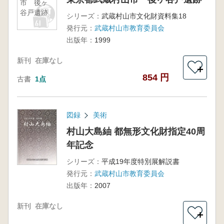
市 後ヶ
谷戸遺跡
シリーズ：
武蔵村山市文化財資料集18
発行元：
武蔵村山市教育委員会
出版年：
1999
新刊
在庫なし
＋
854 円
古書
1点
図録
美術
村山大島紬 都無形文化財指定40周
年記念
シリーズ：
平成19年度特別展解説書
発行元：
武蔵村山市教育委員会
出版年：
2007
新刊
在庫なし
＋