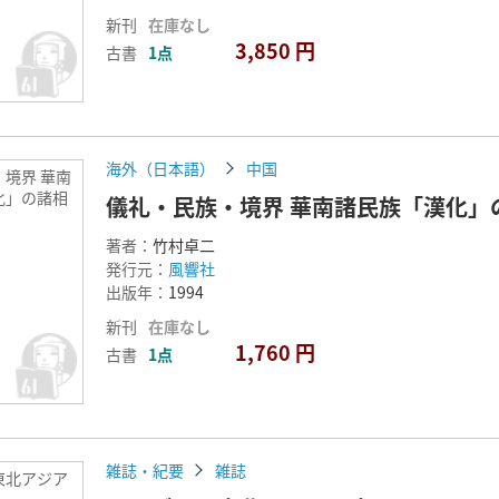
新刊
在庫なし
3,850 円
古書
1点
海外（日本語）
中国
界 華南
化」の諸相
儀礼・民族・境界 華南諸民族「漢化」
著者：
竹村卓二
発行元：
風響社
出版年：
1994
新刊
在庫なし
1,760 円
古書
1点
雑誌・紀要
雑誌
東北アジア