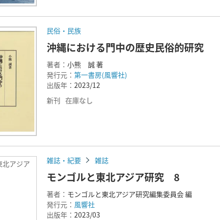
民俗・民族
沖縄における門中の歴史民俗的研究
著者：
小熊 誠 著
発行元：
第一書房(風響社)
出版年：
2023/12
新刊
在庫なし
雑誌・紀要
雑誌
東北アジア
モンゴルと東北アジア研究 8
著者：
モンゴルと東北アジア研究編集委員会 編
発行元：
風響社
出版年：
2023/03