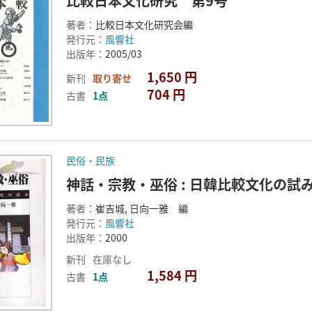
比較日本文化研究 第9号
著者：
比較日本文化研究会編
発行元：
風響社
出版年：
2005/03
1,650 円
新刊
取り寄せ
704 円
古書
1点
民俗・民族
神話・宗教・巫俗 : 日韓比較文化の試
著者：
崔吉城, 日向一雅 編
発行元：
風響社
出版年：
2000
新刊
在庫なし
1,584 円
古書
1点