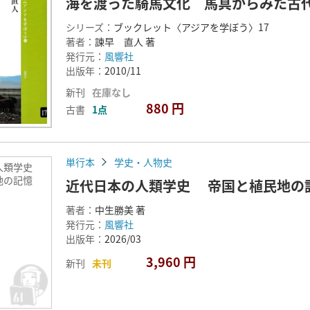
海を渡った騎馬文化 馬具からみた古
シリーズ：
ブックレット〈アジアを学ぼう〉17
著者：
諫早 直人 著
発行元：
風響社
出版年：
2010/11
新刊
在庫なし
880 円
古書
1点
単行本
学史・人物史
の人類学史
地の記憶
近代日本の人類学史 帝国と植民地の
著者：
中生勝美 著
発行元：
風響社
出版年：
2026/03
3,960 円
新刊
未刊