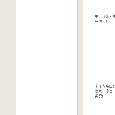
モンゴルと
研究 10
浙江省舟山の
侯家一座と
兎記)」