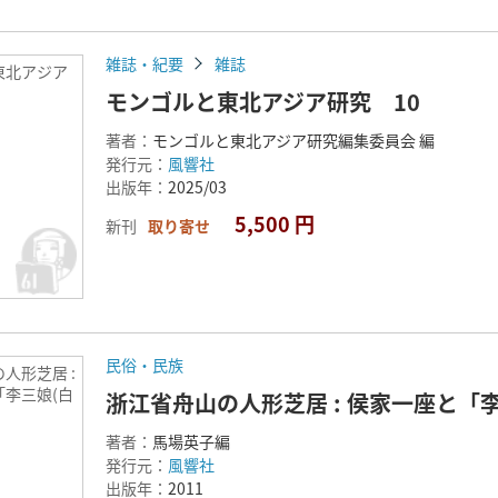
雑誌・紀要
雑誌
東北アジア
モンゴルと東北アジア研究 10
著者：
モンゴルと東北アジア研究編集委員会 編
発行元：
風響社
出版年：
2025/03
5,500 円
新刊
取り寄せ
民俗・民族
人形芝居 :
「李三娘(白
浙江省舟山の人形芝居 : 侯家一座と「李
著者：
馬場英子編
発行元：
風響社
出版年：
2011