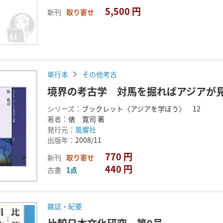
5,500 円
新刊
取り寄せ
単行本
その他考古
境界の考古学 対馬を掘ればアジアが
シリーズ：
ブックレット〈アジアを学ぼう〉 12
著者：
俵 寛司 著
発行元：
風響社
出版年：
2008/11
770 円
新刊
取り寄せ
440 円
古書
1点
雑誌・紀要