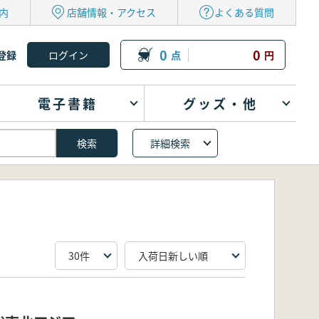
内
店舗情報・アクセス
よくある質問
0
0
登録
点
円
電子書籍
グッズ・他
詳細検索