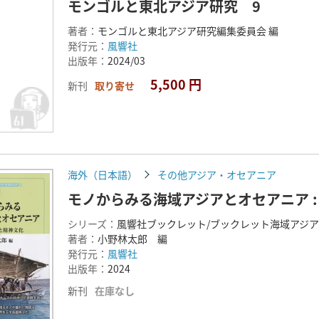
モンゴルと東北アジア研究 9
著者：
モンゴルと東北アジア研究編集委員会 編
発行元：
風響社
出版年：
2024/03
5,500 円
新刊
取り寄せ
海外（日本語）
その他アジア・オセアニア
モノからみる海域アジアとオセアニア 
シリーズ：
風響社ブックレット/ブックレット海域アジ
著者：
小野林太郎 編
発行元：
風響社
出版年：
2024
新刊
在庫なし