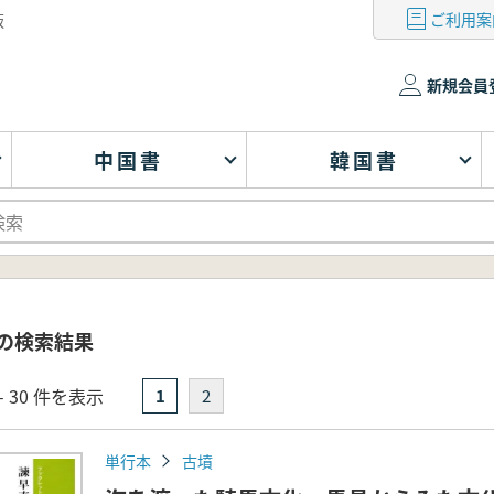
ご利用案
版
新規会員
中国書
韓国書
 の検索結果
- 30 件を表示
1
2
単行本
古墳