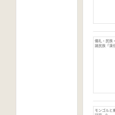
儀礼・民族・境
諸民族「漢
モンゴルと