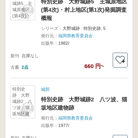
特別史跡 大野城跡5 主城原地区
城跡5 主
(第4次)・村上地区(第1次)発掘調査
城原地区
(第4次)・
概報
村上地区
(第1次)発
シリーズ：
大野城跡 : 特別史跡, 5
掘調査概
発行元：
福岡県教育委員会
報
出版年：
1982/
新刊
在庫なし
＋
660 円~
古書
2点
特別史
城郭
跡 大野
特別史跡 大野城跡2 八ツ波、猫
城跡2 八
坂地区建物跡
ツ波、猫
坂地区建
発行元：
福岡県教育委員会
物跡
出版年：
1977/