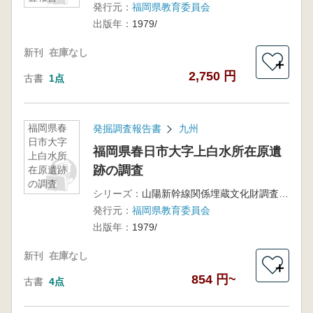
発行元：
福岡県教育委員会
31(全3冊)
出版年：
1979/
新刊
在庫なし
＋
2,750 円
古書
1点
福岡県春
発掘調査報告書
九州
日市大字
福岡県春日市大字上白水所在原遺
上白水所
跡の調査
在原遺跡
の調査
シリーズ：
山陽新幹線関係埋蔵文化財調査報告第10集
発行元：
福岡県教育委員会
出版年：
1979/
新刊
在庫なし
＋
854 円~
古書
4点