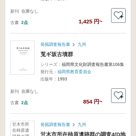
新刊
在庫なし
＋
1,425 円~
古書
2点
発掘調査報告書
九州
莵ギ坂古墳群
シリーズ：
福岡県文化財調査報告書第106集
発行元：
福岡県教育委員会
出版年：
1993
新刊
在庫なし
＋
854 円~
古書
2点
甘木市所
発掘調査報告書
九州
在柿原遺
甘木市所在柿原遺跡群の調査4(D地