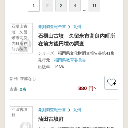
1
2
3
4
11
...
石櫃山古
発掘調査報告書
九州
墳 久留
石櫃山古墳 久留米市高良内町所
米市高良
在前方後円墳の調査
内町所在
前方後円
シリーズ：
福岡県文化財調査報告書第41集
墳の調査
発行元：
福岡県教育委員会
出版年：
1969/
新刊
在庫なし
＋
880 円~
古書
2点
油田古墳
発掘調査報告書
九州
群
油田古墳群