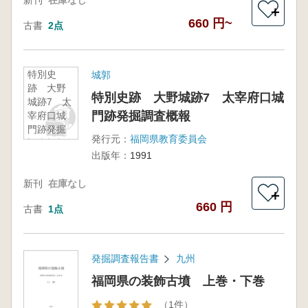
新刊
在庫なし
＋
660 円~
古書
2点
特別史
城郭
跡 大野
特別史跡 大野城跡7 太宰府口城
城跡7 太
門跡発掘調査概報
宰府口城
門跡発掘
発行元：
福岡県教育委員会
調査概報
出版年：
1991
新刊
在庫なし
＋
660 円
古書
1点
発掘調査報告書
九州
福岡県の装飾古墳 上巻・下巻
（1件）