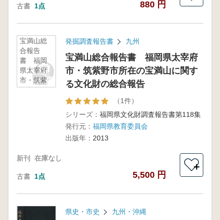
880 円
古書
1点
宝満山総
発掘調査報告書
九州
合報告
宝満山総合報告書 福岡県太宰府
書 福岡
市・筑紫野市所在の宝満山に関す
県太宰府
市・筑紫
る文化財の総合報告
野市所在
の宝満山
（1件）
に関する
シリーズ：
福岡県文化財調査報告書第118集
文化財の
発行元：
福岡県教育委員会
総合報告
出版年：
2013
新刊
在庫なし
＋
5,500 円
古書
1点
県史・市史
九州・沖縄