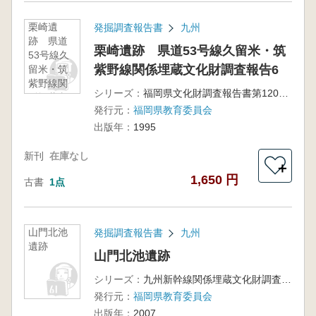
栗崎遺
発掘調査報告書
九州
跡 県道
栗崎遺跡 県道53号線久留米・筑
53号線久
紫野線関係埋蔵文化財調査報告6
留米・筑
紫野線関
シリーズ：
福岡県文化財調査報告書第120集
係埋蔵文
発行元：
福岡県教育委員会
化財調査
報告6
出版年：
1995
新刊
在庫なし
＋
1,650 円
古書
1点
山門北池
発掘調査報告書
九州
遺跡
山門北池遺跡
シリーズ：
九州新幹線関係埋蔵文化財調査報告第6集
発行元：
福岡県教育委員会
出版年：
2007