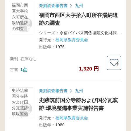
福岡市西
発掘調査報告書
九州
区大字拾
福岡市西区大字拾六町所在湯納遺
六町所在
跡の調査
湯納遺跡
の調査
シリーズ：
今宿バイパス関係埋蔵文化財調査報告第4集
発行元：
福岡県教育委員会
出版年：
1976
新刊
在庫なし
＋
1,320 円
古書
1点
史跡筑前
発掘調査報告書
九州
国分寺跡
史跡筑前国分寺跡および国分瓦窯
および国
跡:環境整備事業実施報告書
分瓦窯跡:
環境整備
発行元：
福岡県教育委員会
事業実施
出版年：
1980
報告書