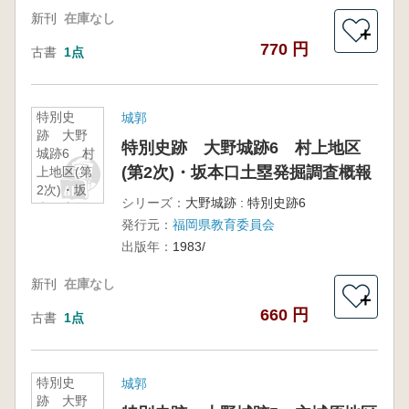
新刊
在庫なし
＋
770 円
古書
1点
特別史
城郭
跡 大野
特別史跡 大野城跡6 村上地区
城跡6 村
(第2次)・坂本口土塁発掘調査概報
上地区(第
2次)・坂
シリーズ：
大野城跡 : 特別史跡6
本口土塁
発行元：
福岡県教育委員会
発掘調査
概報
出版年：
1983/
新刊
在庫なし
＋
660 円
古書
1点
特別史
城郭
跡 大野