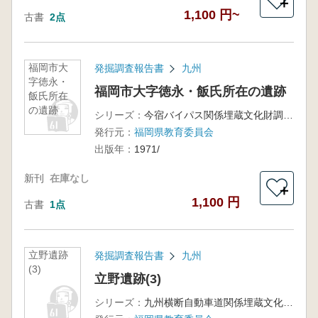
＋
1,100 円~
古書
2点
福岡市大
発掘調査報告書
九州
字徳永・
福岡市大字徳永・飯氏所在の遺跡
飯氏所在
の遺跡
シリーズ：
今宿バイパス関係埋蔵文化財調査報告第2集
発行元：
福岡県教育委員会
出版年：
1971/
新刊
在庫なし
＋
1,100 円
古書
1点
立野遺跡
発掘調査報告書
九州
(3)
立野遺跡(3)
シリーズ：
九州横断自動車道関係埋蔵文化財調査報告8