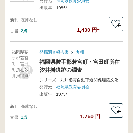
発行元：
福岡県教育委員会
出版年：
1986/
新刊
在庫なし
＋
1,430 円~
古書
2点
福岡県鞍
発掘調査報告書
九州
手郡若宮
福岡県鞍手郡若宮町・宮田町所在
町・宮田
汐井掛遺跡の調査
町所在汐
井掛遺跡
シリーズ：
九州縦貫自動車道関係埋蔵文化財調査報告28
の調査
発行元：
福岡県教育委員会
出版年：
1979/
新刊
在庫なし
＋
1,760 円
古書
1点