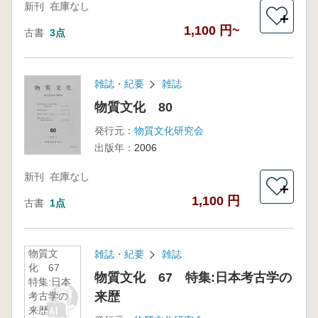
新刊
在庫なし
＋
1,100 円~
古書
3点
雑誌・紀要
雑誌
物質文化 80
発行元：
物質文化研究会
出版年：
2006
新刊
在庫なし
＋
1,100 円
古書
1点
物質文
雑誌・紀要
雑誌
化 67
物質文化 67 特集:日本考古学の
特集:日本
来歴
考古学の
来歴