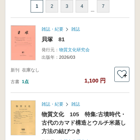
1
2
3
4
7
...
雑誌・紀要
雑誌
貝塚 81
発行元：
物質文化研究会
出版年：
2026/03
新刊
在庫なし
＋
1,100 円
古書
1点
雑誌・紀要
雑誌
物質文化 105 特集:古墳時代・
古代のカマド構造とウルチ米蒸し
方法の結びつき