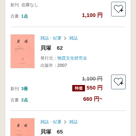
新刊
在庫なし
＋
1,100 円
古書
1点
雑誌・紀要
雑誌
貝塚 62
発行元：
物質文化研究会
出版年：
2007
1,100 円
＋
550 円
特価
新刊
3冊
660 円~
古書
2点
雑誌・紀要
雑誌
貝塚 65