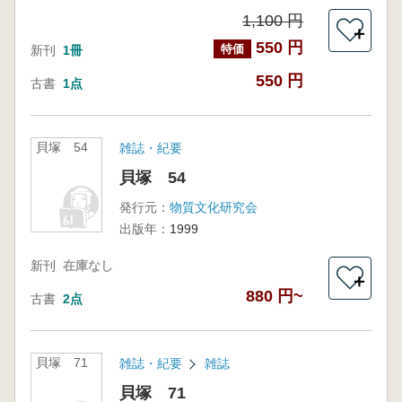
1,100 円
＋
550 円
特価
新刊
1冊
550 円
古書
1点
貝塚 54
雑誌・紀要
貝塚 54
発行元：
物質文化研究会
出版年：
1999
新刊
在庫なし
＋
880 円~
古書
2点
貝塚 71
雑誌・紀要
雑誌
貝塚 71