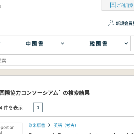
ご利用案
版
新規会員
中国書
韓国書
国際協力コンソーシアム` の検索結果
- 4 件を表示
1
欧米原書
英語（考古）
port on
al