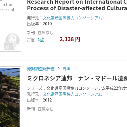
Research Report on International 
 in the
Process of Disaster-affected Cultur
ocess of
fected
発行元：
文化遺産国際協力コンソーシアム
出版年：
2010
rch 2010
新刊
在庫なし
2,138 円
古書
1点
発掘調査報告書
外国
ミクロネシア連邦 ナン・マドール遺
シリーズ：
文化遺産国際協力コンソーシアム平成22年
発行元：
文化遺産国際協力コンソーシアム
出版年：
2012
新刊
在庫なし