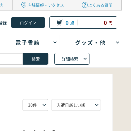
内
店舗情報・アクセス
よくある質問
0
0
登録
点
円
電子書籍
グッズ・他
詳細検索