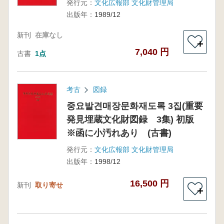
発行元：
文化広報部 文化財管理局
出版年：
1989/12
新刊
在庫なし
＋
7,040 円
古書
1点
考古
図録
중요발견매장문화재도록 3집(重要
発見埋蔵文化財図録 3集) 初版
※函に小汚れあり (古書)
発行元：
文化広報部 文化財管理局
出版年：
1998/12
16,500 円
新刊
取り寄せ
＋