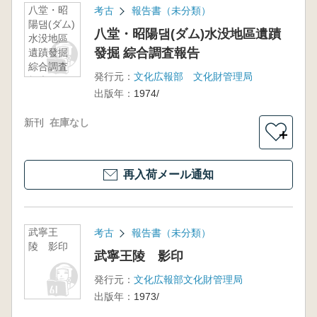
八堂・昭
考古
報告書（未分類）
陽댐(ダム)
八堂・昭陽댐(ダム)水没地區遺蹟
水没地區
發掘 綜合調査報告
遺蹟發掘
綜合調査
発行元：
文化広報部 文化財管理局
報告
出版年：
1974/
新刊
在庫なし
＋
再入荷メール通知
武寧王
考古
報告書（未分類）
陵 影印
武寧王陵 影印
発行元：
文化広報部文化財管理局
出版年：
1973/