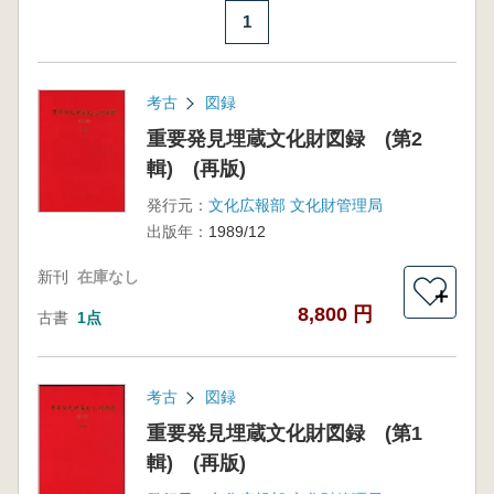
1
考古
図録
重要発見埋蔵文化財図録 (第2
輯) (再版)
発行元：
文化広報部 文化財管理局
出版年：
1989/12
新刊
在庫なし
＋
8,800 円
古書
1点
考古
図録
重要発見埋蔵文化財図録 (第1
輯) (再版)