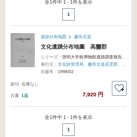
全1件中 1 - 1件を表示
1
遺跡分布地図
慶尚北道
文化遺蹟分布地圖 高靈郡
シリーズ：
啓明大学校博物館遺跡調査報告第7輯
発行元：
文化財管理局、慶尚北道高霊郡、啓明大学校博物館
出版年：
1998/02
新刊
在庫なし
＋
7,920 円
古書
1点
全1件中 1 - 1件を表示
1