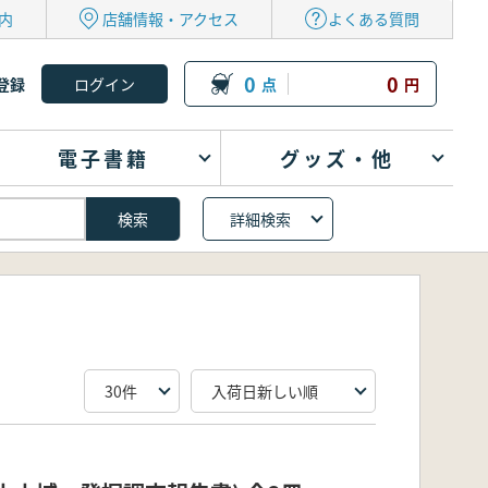
内
店舗情報・アクセス
よくある質問
0
0
登録
点
円
電子書籍
グッズ・他
詳細検索