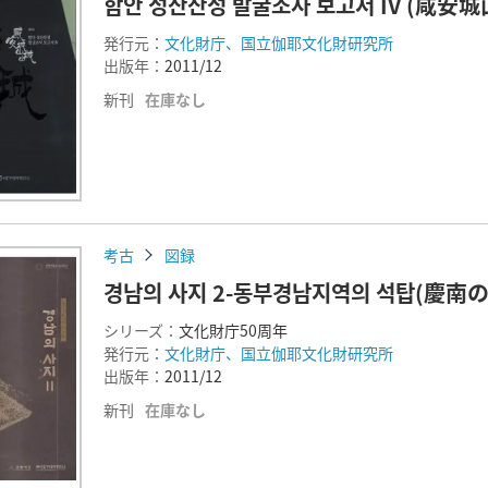
함안 성산산성 발굴조사 보고서 IV (咸
発行元：
文化財庁、国立伽耶文化財研究所
出版年：
2011/12
新刊
在庫なし
考古
図録
경남의 사지 2-동부경남지역의 석탑(慶
シリーズ：
文化財庁50周年
発行元：
文化財庁、国立伽耶文化財研究所
出版年：
2011/12
新刊
在庫なし