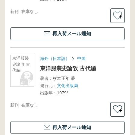
新刊
在庫なし
＋
再入荷メール通知
東洋服装
海外（日本語）
中国
史論攷 古
東洋服装史論攷 古代編
代編
著者：
杉本正年 著
発行元：
文化出版局
出版年：
1979/
新刊
在庫なし
＋
再入荷メール通知