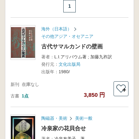
1
海外（日本語）
その他アジア・オセアニア
古代サマルカンドの壁画
著者：
L.I.アリバウム著 ; 加藤九祚訳
発行元：
文化出版局
出版年：
1980/
新刊
在庫なし
＋
3,850 円
古書
1点
陶磁器・美術
美術一般
冷泉家の花貝合せ
著者：
冷泉布美子 著