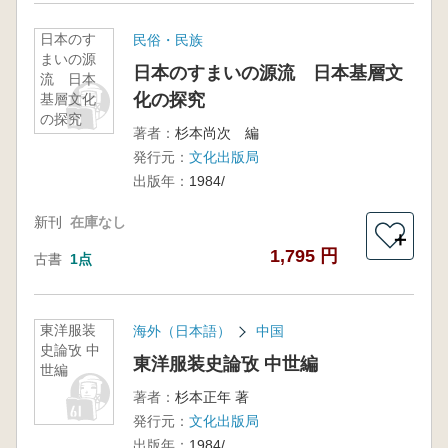
日本のす
民俗・民族
まいの源
日本のすまいの源流 日本基層文
流 日本
化の探究
基層文化
の探究
著者：
杉本尚次 編
発行元：
文化出版局
出版年：
1984/
新刊
在庫なし
＋
1,795 円
古書
1点
東洋服装
海外（日本語）
中国
史論攷 中
東洋服装史論攷 中世編
世編
著者：
杉本正年 著
発行元：
文化出版局
出版年：
1984/