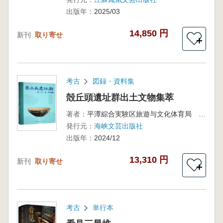
出版年：
2025/03
14,850 円
新刊
取り寄せ
＋
考古
図録・資料集
殻丘頭遺址群出土文物集萃
著者：
平潭綜合実験区旅遊与文化体育局 等 編
発行元：
海峡文芸出版社
出版年：
2024/12
13,310 円
新刊
取り寄せ
＋
考古
単行本