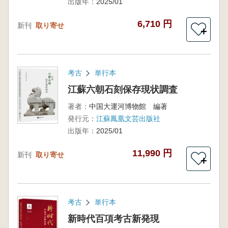
出版年：
2025/01
6,710 円
新刊
取り寄せ
＋
考古
単行本
江蘇六朝石刻保存現状調査
著者：
中国大運河博物館 編著
発行元：
江蘇鳳凰文芸出版社
出版年：
2025/01
11,990 円
新刊
取り寄せ
＋
考古
単行本
新時代百項考古新発現