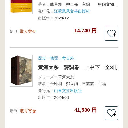
著者：
陳星燦 柳士発 主編 中国文物報社 中国考古学会 編
発行元：
江蘇鳳凰文芸出版社
出版年：
2024/12
14,740 円
新刊
取り寄せ
＋
歴史・地理（考古外）
黄河大系 詩詞巻 上中下 全3冊
シリーズ：
黄河大系
著者：
仝晰綱 鄭立娟 王芸芸 主編
発行元：
山東文芸出版社
出版年：
2024/03
41,580 円
新刊
取り寄せ
＋