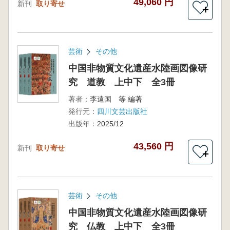
49,060 円
新刊
取り寄せ
＋
芸術
その他
中国非物質文化遺産水陸画図像研
究 道教 上中下 全3冊
著者：
李遠国 等 編著
発行元：
四川文芸出版社
出版年：
2025/12
43,560 円
新刊
取り寄せ
＋
芸術
その他
中国非物質文化遺産水陸画図像研
究 仏教 上中下 全3冊