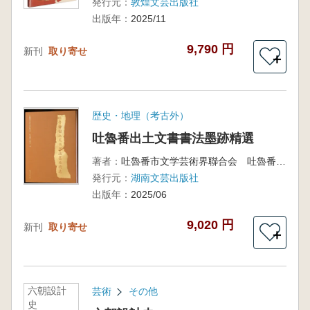
発行元：
敦煌文芸出版社
出版年：
2025/11
9,790 円
新刊
取り寄せ
＋
歴史・地理（考古外）
吐魯番出土文書書法墨跡精選
著者：
吐魯番市文学芸術界聯合会 吐魯番市文物局 編
発行元：
湖南文芸出版社
出版年：
2025/06
9,020 円
新刊
取り寄せ
＋
六朝設計
芸術
その他
史