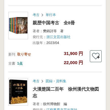
考古
単行本
親歴中国考古 全8冊
著者：
樊錦詩等 著
発行元：
浙江文芸出版社
出版年：
2023/04
31,900 円
新刊
取り寄せ
＋
22,000 円
古書
1点
考古
図録・資料集
大漢楚国二百年 徐州漢代文物図
志
著者：
徐州博物館 編
発行元：
江蘇鳳凰文芸出版社