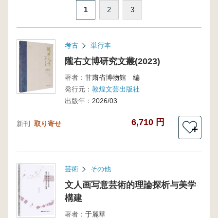
1
2
3
考古
単行本
隴右文博研究文叢(2023)
著者：
甘粛省博物館 編
発行元：
敦煌文芸出版社
出版年：
2026/03
6,710 円
新刊
取り寄せ
＋
芸術
その他
文人画写意芸術的理論探析与美学
構建
著者：
于麗華