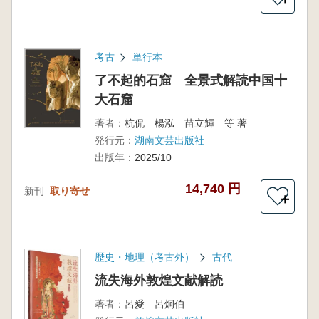
考古
単行本
了不起的石窟 全景式解読中国十
大石窟
著者：
杭侃 楊泓 苗立輝 等 著
発行元：
湖南文芸出版社
出版年：
2025/10
14,740 円
新刊
取り寄せ
＋
歴史・地理（考古外）
古代
流失海外敦煌文献解読
著者：
呂愛 呂炯伯