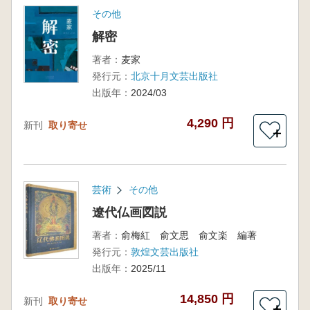
その他
解密
著者：
麦家
発行元：
北京十月文芸出版社
出版年：
2024/03
4,290 円
新刊
取り寄せ
＋
芸術
その他
遼代仏画図説
著者：
俞梅紅 俞文思 俞文楽 編著
発行元：
敦煌文芸出版社
出版年：
2025/11
14,850 円
新刊
取り寄せ
＋