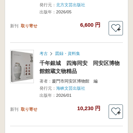
発行元：
北方文芸出版社
出版年：
2026/05
6,600 円
新刊
取り寄せ
＋
考古
図録・資料集
千年銀城 四海同安 同安区博物
館館蔵文物精品
著者：
廈門市同安区博物館 編
発行元：
海峡文芸出版社
出版年：
2026/01
10,230 円
新刊
取り寄せ
＋