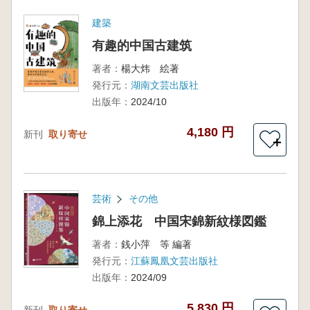
建築
有趣的中国古建筑
著者：
楊大炜 絵著
発行元：
湖南文芸出版社
出版年：
2024/10
4,180 円
新刊
取り寄せ
＋
芸術
その他
錦上添花 中国宋錦新紋様図鑑
著者：
銭小萍 等 編著
発行元：
江蘇鳳凰文芸出版社
出版年：
2024/09
5,830 円