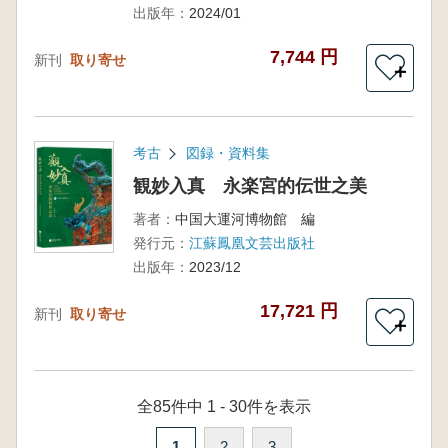
出版年：
2024/01
7,744 円
新刊
取り寄せ
＋
考古
図録・資料集
観妙入真 永楽宮的伝世之美
著者：
中国大運河博物館 編
発行元：
江蘇鳳凰文芸出版社
出版年：
2023/12
17,721 円
新刊
取り寄せ
＋
全85件中 1 - 30件を表示
1
2
3