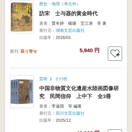
歴史・地理（考古外）
訪宋 士与器的黄金時代
著者：
賈冬婷 楊璐 艾江涛 等 著
発行元：
湖南文芸出版社
出版年：
2026/01
5,940 円
新刊
取り寄せ
＋
芸術
その他
中国非物質文化遺産水陸画図像研
究 民間信仰 上中下 全3冊
著者：
李遠国 等 編著
発行元：
四川文芸出版社
出版年：
2025/12