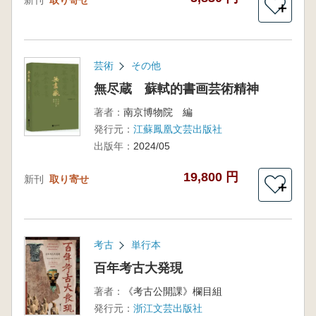
新刊
取り寄せ
＋
芸術
その他
無尽蔵 蘇軾的書画芸術精神
著者：
南京博物院 編
発行元：
江蘇鳳凰文芸出版社
出版年：
2024/05
19,800 円
新刊
取り寄せ
＋
考古
単行本
百年考古大発現
著者：
《考古公開課》欄目組
発行元：
浙江文芸出版社