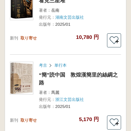
看見三星堆
著者：
岳南
発行元：
湖南文芸出版社
出版年：
2025/01
10,780 円
新刊
取り寄せ
＋
考古
単行本
“簡”読中国 敦煌漢簡里的絲綢之
路
著者：
馬麗
発行元：
浙江文芸出版社
出版年：
2025/01
5,170 円
新刊
取り寄せ
＋