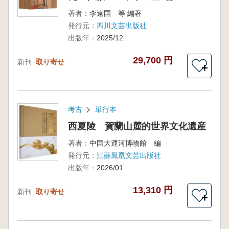
著者：
李遠国 等 編著
発行元：
四川文芸出版社
出版年：
2025/12
29,700 円
新刊
取り寄せ
＋
考古
単行本
西夏陵 賀蘭山麓的世界文化遺産
著者：
中国大運河博物館 編
発行元：
江蘇鳳凰文芸出版社
出版年：
2026/01
13,310 円
新刊
取り寄せ
＋