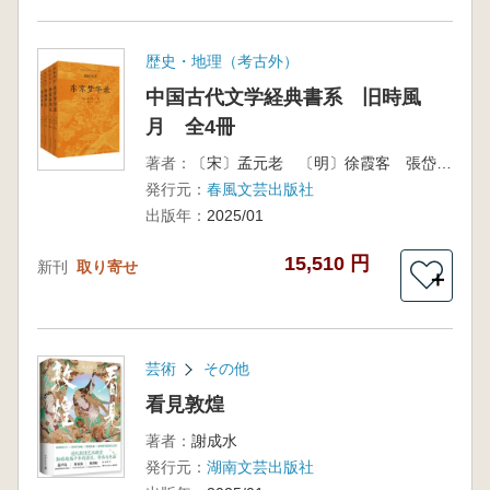
歴史・地理（考古外）
中国古代文学経典書系 旧時風
月 全4冊
著者：
〔宋〕孟元老 〔明〕徐霞客 張岱 〔清〕袁枚
発行元：
春風文芸出版社
出版年：
2025/01
15,510 円
新刊
取り寄せ
＋
芸術
その他
看見敦煌
著者：
謝成水
発行元：
湖南文芸出版社