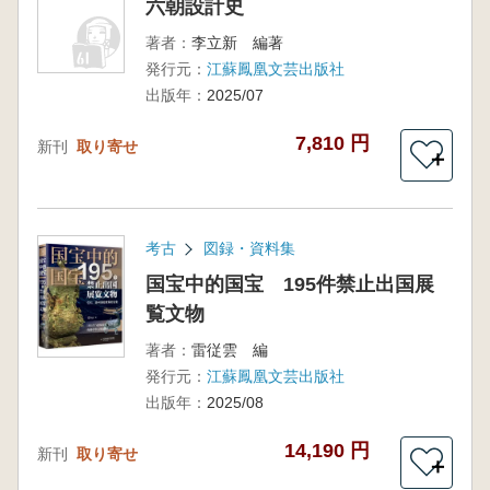
六朝設計史
著者：
李立新 編著
発行元：
江蘇鳳凰文芸出版社
出版年：
2025/07
7,810 円
新刊
取り寄せ
＋
考古
図録・資料集
国宝中的国宝 195件禁止出国展
覧文物
著者：
雷従雲 編
発行元：
江蘇鳳凰文芸出版社
出版年：
2025/08
14,190 円
新刊
取り寄せ
＋