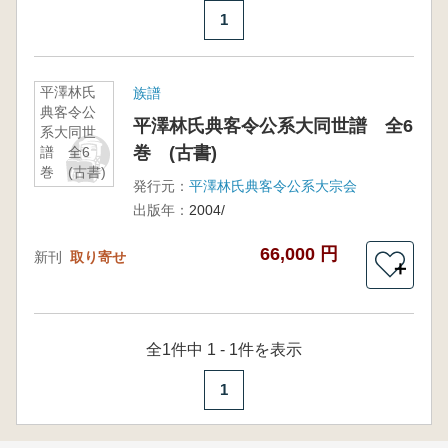
1
平澤林氏
族譜
典客令公
平澤林氏典客令公系大同世譜 全6
系大同世
巻 (古書)
譜 全6
巻 (古書)
発行元：
平澤林氏典客令公系大宗会
出版年：
2004/
66,000 円
新刊
取り寄せ
＋
全1件中 1 - 1件を表示
1