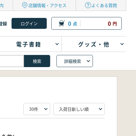
内
店舗情報・アクセス
よくある質問
0
0
登録
点
円
電子書籍
グッズ・他
詳細検索