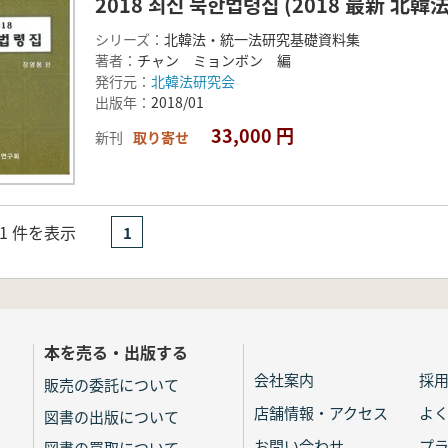
2018 최신 북한법령집 (2018 最新 北韓
シリーズ：
北韓法・統一法研究基礎資料集
著者：
チャン ミョンボン 編
発行元：
北韓法研究会
出版年：
2018/01
33,000 円
新刊
取り寄せ
- 1 件を表示
1
本を売る・出版する
会社案内
採
販売の委託について
店舗情報・アクセス
よ
図書の出版について
お問い合わせ
プ
図書の買取について