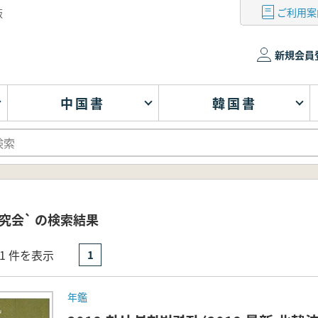
ご利用案
版
新規会員
中国書
韓国書
究会` の検索結果
- 1 件を表示
1
年鑑