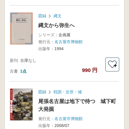
図録
縄文
縄文から弥生へ
シリーズ：
企画展
発行元：
名古屋市博物館
出版年：
1994
新刊
在庫なし
＋
990 円
古書
1点
図録
戦国・近世・城
尾張名古屋は地下で待つ 城下町
大発掘
発行元：
名古屋市博物館
出版年：
2008/07