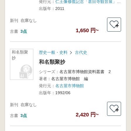
発行元：
仁王像修復記念「甚目寺観音展」実行委員会 名古屋市博物館 あま市 甚目寺 中日新聞社
出版年：
2011
新刊
在庫なし
＋
1,650 円~
古書
3点
和名類聚
歴史一般・史料
古代史
抄
和名類聚抄
シリーズ：
名古屋市博物館資料叢書 2
著者：
名古屋市博物館 編
発行元：
名古屋市博物館
出版年：
1992/06
新刊
在庫なし
＋
2,420 円~
古書
3点