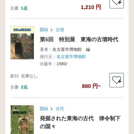
＋
1,210 円
古書
1点
図録
古墳
第5回 特別展 東海の古墳時代
著者：
名古屋市博物館 編
発行元：
名古屋市博物館
出版年：
1980/
新刊
在庫なし
＋
880 円~
古書
2点
図録
古代
発掘された東海の古代 律令制下
の国々