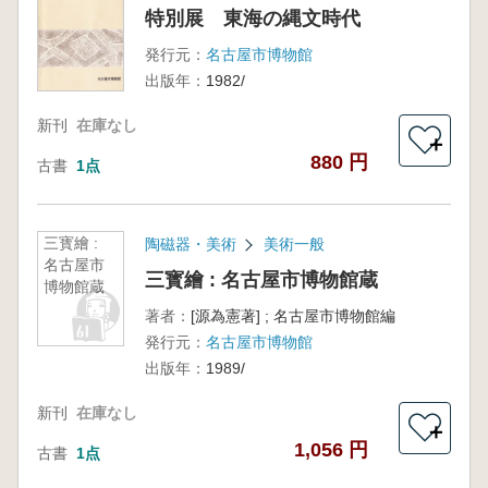
特別展 東海の縄文時代
発行元：
名古屋市博物館
出版年：
1982/
新刊
在庫なし
＋
880 円
古書
1点
三寳繪 :
陶磁器・美術
美術一般
名古屋市
三寳繪 : 名古屋市博物館蔵
博物館蔵
著者：
[源為憲著] ; 名古屋市博物館編
発行元：
名古屋市博物館
出版年：
1989/
新刊
在庫なし
＋
1,056 円
古書
1点