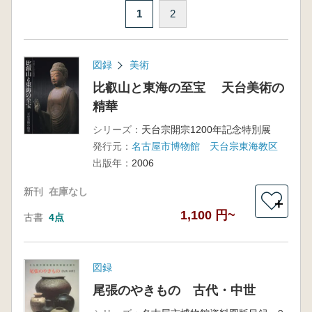
1
2
図録
美術
比叡山と東海の至宝 天台美術の
精華
シリーズ：
天台宗開宗1200年記念特別展
発行元：
名古屋市博物館 天台宗東海教区
出版年：
2006
新刊
在庫なし
＋
1,100 円~
古書
4点
図録
尾張のやきもの 古代・中世