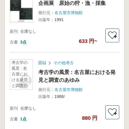
企画展 原始の狩・漁・採集
発行元：
名古屋市博物館
出版年：
1991
新刊
在庫なし
＋
633 円~
古書
3点
考古学の
図録
その他考古
風景 : 名
考古学の風景 : 名古屋における発
古屋にお
見と調査のあゆみ
ける発見
と調査の
発行元：
名古屋市博物館
あゆみ
出版年：
1988/
新刊
在庫なし
＋
880 円
古書
1点