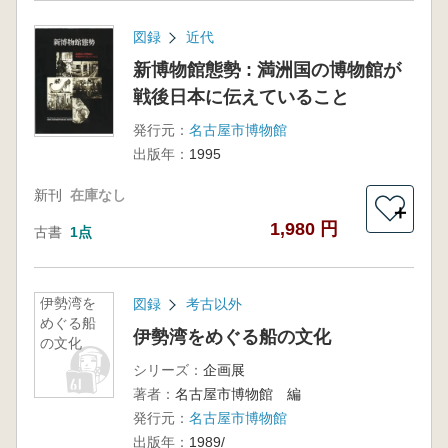
図録
近代
新博物館態勢 : 満洲国の博物館が
戦後日本に伝えていること
発行元：
名古屋市博物館
出版年：
1995
新刊
在庫なし
＋
1,980 円
古書
1点
伊勢湾を
図録
考古以外
めぐる船
伊勢湾をめぐる船の文化
の文化
シリーズ：
企画展
著者：
名古屋市博物館 編
発行元：
名古屋市博物館
出版年：
1989/