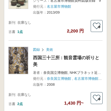
シリーズ：
名古屋市博物館資料図版目録 9
発行元：
名古屋市博物館
出版年：
2013/09
新刊
在庫なし
＋
2,200 円
古書
1点
図録
美術
西国三十三所 : 観音霊場の祈りと
美
著者：
奈良国立博物館, NHKプラネット近畿 編
発行元：
奈良国立博物館 , 名古屋市博物館 , NHKプラネット近畿 , NHKサービスセンター
出版年：
2008
新刊
在庫なし
＋
1,430 円~
古書
2点