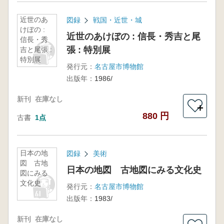
近世のあ
図録
戦国・近世・城
けぼの :
近世のあけぼの : 信長・秀吉と尾
信長・秀
張 : 特別展
吉と尾張 :
特別展
発行元：
名古屋市博物館
出版年：
1986/
新刊
在庫なし
＋
880 円
古書
1点
日本の地
図録
美術
図 古地
日本の地図 古地図にみる文化史
図にみる
文化史
発行元：
名古屋市博物館
出版年：
1983/
新刊
在庫なし