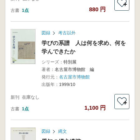
＋
880 円
古書
1点
図録
考古以外
学びの系譜 人は何を求め、何を
学んできたか
シリーズ：
特別展
著者：
名古屋市博物館 編
発行元：
名古屋市博物館
出版年：
1999/10
新刊
在庫なし
＋
1,100 円
古書
1点
図録
縄文