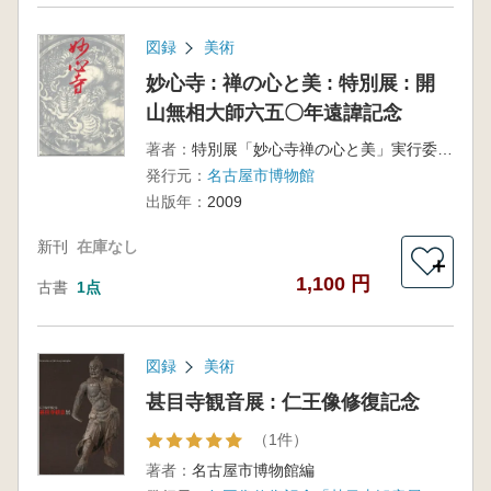
図録
美術
妙心寺 : 禅の心と美 : 特別展 : 開
山無相大師六五〇年遠諱記念
著者：
特別展「妙心寺禅の心と美」実行委員会 [ほか] 編
発行元：
名古屋市博物館
出版年：
2009
新刊
在庫なし
＋
1,100 円
古書
1点
図録
美術
甚目寺観音展 : 仁王像修復記念
（1件）
著者：
名古屋市博物館編