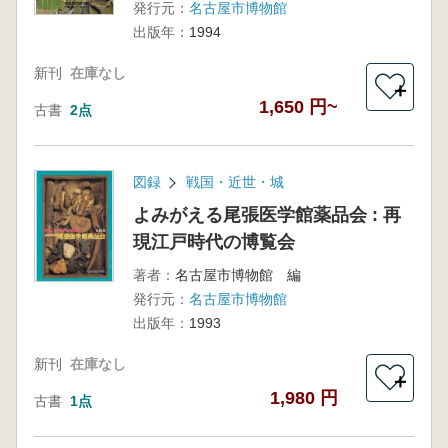
発行元：
名古屋市博物館
出版年：
1994
新刊
在庫なし
＋
1,650 円~
古書
2点
図録
戦国・近世・城
よみがえる尾張医学館薬品会 : 再
現江戸時代の博覧会
著者：
名古屋市博物館 編
発行元：
名古屋市博物館
出版年：
1993
新刊
在庫なし
＋
1,980 円
古書
1点