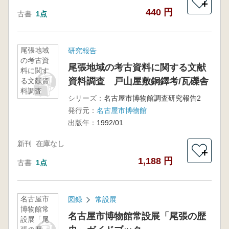
＋
440 円
古書
1点
尾張地域
研究報告
の考古資
尾張地域の考古資料に関する文献
料に関す
資料調査 戸山屋敷銅鐸考/瓦礫舎
る文献資
料調査
シリーズ：
名古屋市博物館調査研究報告2
戸山屋敷
発行元：
名古屋市博物館
銅鐸考/瓦
礫舎
出版年：
1992/01
新刊
在庫なし
＋
1,188 円
古書
1点
名古屋市
図録
常設展
博物館常
名古屋市博物館常設展「尾張の歴
設展「尾