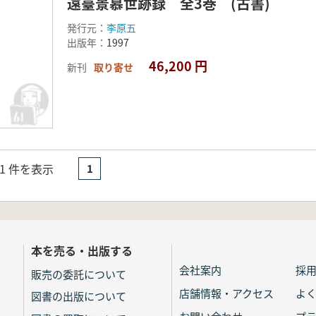
遠臺景慕世跡録 全3巻 (古書)
発行元：
李原五
出版年：
1997
46,200 円
新刊
取り寄せ
- 1 件を表示
1
本を売る・出版する
会社案内
採
販売の委託について
店舗情報・アクセス
よ
図書の出版について