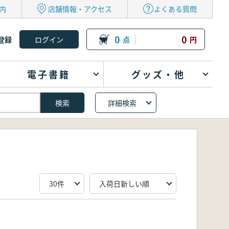
内
店舗情報・アクセス
よくある質問
0
0
登録
点
円
電子書籍
グッズ・他
詳細検索