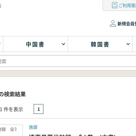
ご利用案
版
新規会員
中国書
韓国書
 の検索結果
- 1 件を表示
1
族譜
跡録 全3