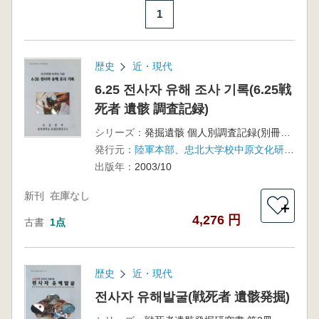
1
歴史
近・現代
6.25 전사자 유해 조사 기록(6.25戦
死者 遺骸 調査記録)
シリーズ：
発掘遺骸 個人別調査記録(別冊付録)
発行元：
陸軍本部、忠北大学校中原文化研究所
出版年：
2003/10
新刊
在庫なし
＋
4,276 円
古書
1点
歴史
近・現代
전사자 유해발굴(戦死者 遺骸発掘)