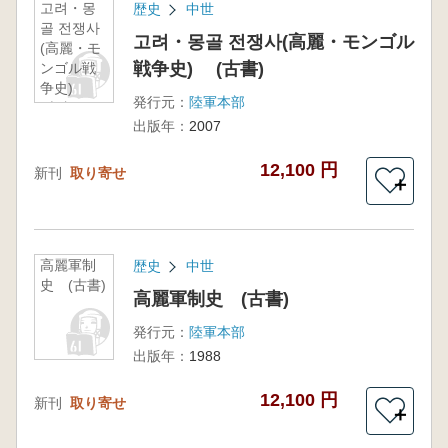
고려・몽
歴史
中世
골 전쟁사
고려・몽골 전쟁사(高麗・モンゴル
(高麗・モ
戦争史) (古書)
ンゴル戦
争史)
発行元：
陸軍本部
(古書)
出版年：
2007
12,100 円
新刊
取り寄せ
＋
高麗軍制
歴史
中世
史 (古書)
高麗軍制史 (古書)
発行元：
陸軍本部
出版年：
1988
12,100 円
新刊
取り寄せ
＋