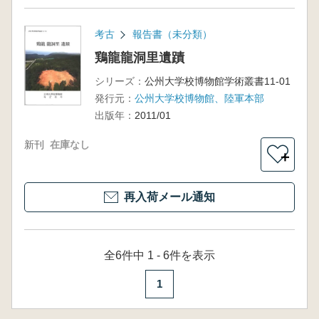
考古
報告書（未分類）
鶏龍龍洞里遺蹟
シリーズ：
公州大学校博物館学術叢書11-01
発行元：
公州大学校博物館、陸軍本部
出版年：
2011/01
新刊
在庫なし
＋
再入荷メール通知
全6件中 1 - 6件を表示
1