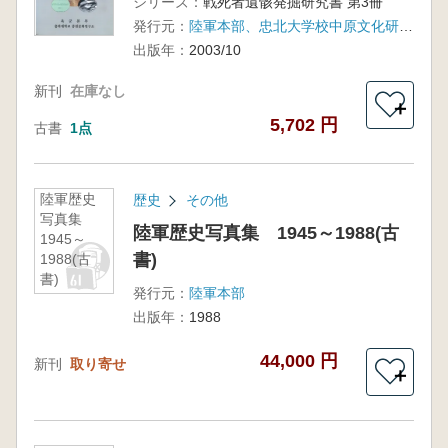
シリーズ：
戦死者遺骸発掘研究書 第3冊
発行元：
陸軍本部、忠北大学校中原文化研究所
出版年：
2003/10
新刊
在庫なし
＋
5,702 円
古書
1点
陸軍歴史
歴史
その他
写真集
陸軍歴史写真集 1945～1988(古
1945～
書)
1988(古
書)
発行元：
陸軍本部
出版年：
1988
44,000 円
新刊
取り寄せ
＋