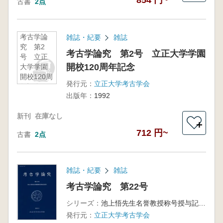
854 円~
古書
2点
考古学論
雑誌・紀要
雑誌
究 第2
考古学論究 第2号 立正大学学園
号 立正
開校120周年記念
大学学園
開校120周
発行元：
立正大学考古学会
年記念
出版年：
1992
新刊
在庫なし
＋
712 円~
古書
2点
雑誌・紀要
雑誌
考古学論究 第22号
シリーズ：
池上悟先生名誉教授称号授与記念号
発行元：
立正大学考古学会