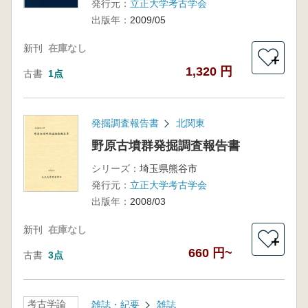
発行元：
立正大学考古学会
出版年：
2009/05
新刊
在庫なし
＋
1,320 円
古書
1点
発掘調査報告書
北関東
野原古墳群発掘調査報告書
シリーズ：
埼玉県熊谷市
発行元：
立正大学考古学会
出版年：
2008/03
新刊
在庫なし
＋
660 円~
古書
3点
考古学論
雑誌・紀要
雑誌