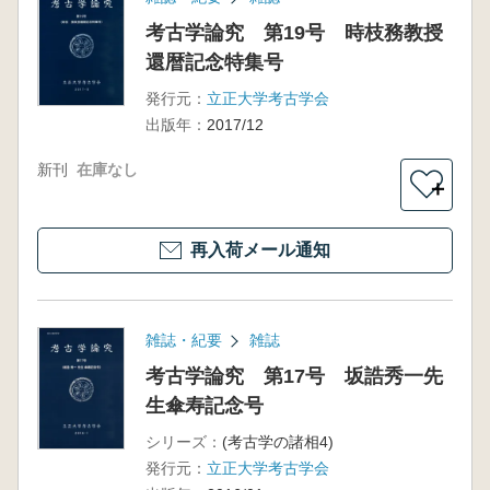
考古学論究 第19号 時枝務教授
還暦記念特集号
発行元：
立正大学考古学会
出版年：
2017/12
新刊
在庫なし
＋
再入荷メール通知
雑誌・紀要
雑誌
考古学論究 第17号 坂誥秀一先
生傘寿記念号
シリーズ：
(考古学の諸相4)
発行元：
立正大学考古学会