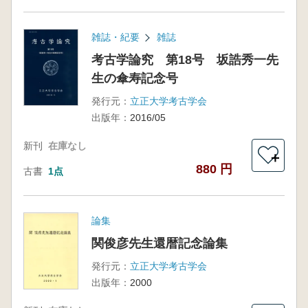
雑誌・紀要
雑誌
考古学論究 第18号 坂誥秀一先
生の傘寿記念号
発行元：
立正大学考古学会
出版年：
2016/05
新刊
在庫なし
＋
880 円
古書
1点
論集
関俊彦先生還暦記念論集
発行元：
立正大学考古学会
出版年：
2000