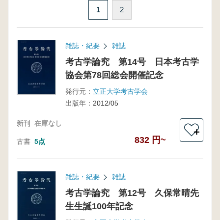
1
2
雑誌・紀要
雑誌
考古学論究 第14号 日本考古学
協会第78回総会開催記念
発行元：
立正大学考古学会
出版年：
2012/05
新刊
在庫なし
＋
832 円~
古書
5点
雑誌・紀要
雑誌
考古学論究 第12号 久保常晴先
生生誕100年記念