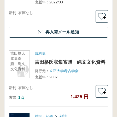
出版年：
2022/03
新刊
在庫なし
＋
再入荷メール通知
吉田格氏
資料集
収集寄
吉田格氏収集寄贈 縄文文化資料
贈 縄文
文化資料
発行元：
立正大学考古学会
出版年：
2007
新刊
在庫なし
＋
1,425 円
古書
1点
雑誌・紀要
雑誌