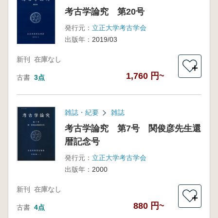
考古学論究 第20号
発行元：
立正大学考古学会
出版年：
2019/03
新刊
在庫なし
＋
1,760 円~
古書
3点
雑誌・紀要
雑誌
考古学論究 第7号 関俊彦先生還
暦記念号
発行元：
立正大学考古学会
出版年：
2000
新刊
在庫なし
＋
880 円~
古書
4点