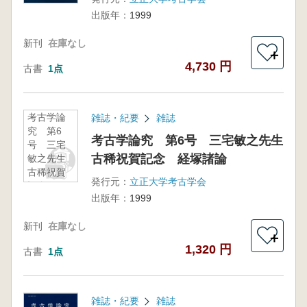
出版年：
1999
新刊
在庫なし
＋
4,730 円
古書
1点
考古学論
雑誌・紀要
雑誌
究 第6
考古学論究 第6号 三宅敏之先生
号 三宅
古稀祝賀記念 経塚諸論
敏之先生
古稀祝賀
発行元：
立正大学考古学会
記念 経
出版年：
1999
塚諸論
新刊
在庫なし
＋
1,320 円
古書
1点
雑誌・紀要
雑誌