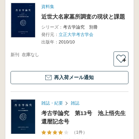
資料集
近世大名家墓所調査の現状と課題
シリーズ：
考古学論究 別冊
発行元：
立正大学考古学会
出版年：
2010/10
新刊
在庫なし
＋
再入荷メール通知
雑誌・紀要
雑誌
考古学論究 第13号 池上悟先生
還暦記念号
（1件）