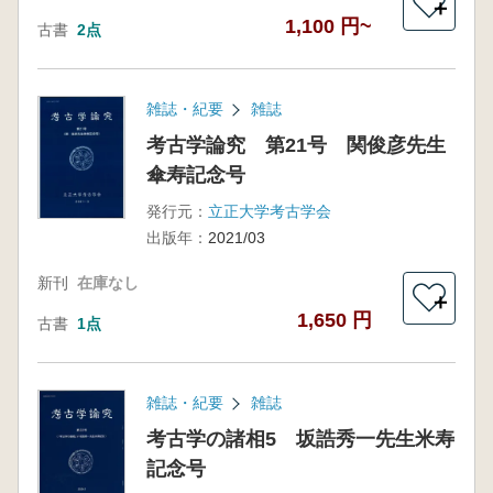
＋
1,100 円~
古書
2点
雑誌・紀要
雑誌
考古学論究 第21号 関俊彦先生
傘寿記念号
発行元：
立正大学考古学会
出版年：
2021/03
新刊
在庫なし
＋
1,650 円
古書
1点
雑誌・紀要
雑誌
考古学の諸相5 坂誥秀一先生米寿
記念号