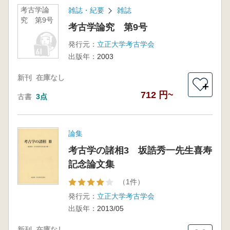
考古学論
雑誌・紀要
雑誌
究 第9号
考古学論究 第9号
発行元：
立正大学考古学会
出版年：
2003
新刊
在庫なし
＋
712 円~
古書
3点
論集
考古学の諸相3 坂誥秀一先生喜寿
記念論文集
（1件）
発行元：
立正大学考古学会
出版年：
2013/05
新刊
在庫なし