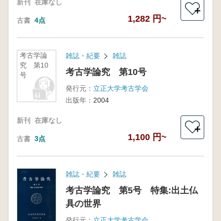
新刊
在庫なし
＋
1,282 円~
古書
4点
考古学論
雑誌・紀要
雑誌
究 第10
考古学論究 第10号
号
発行元：
立正大学考古学会
出版年：
2004
新刊
在庫なし
＋
1,100 円~
古書
3点
雑誌・紀要
雑誌
考古学論究 第5号 特集:出土仏
具の世界
発行元：
立正大学考古学会