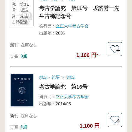
究 第11
考古学論究 第11号 坂誥秀一先
号 坂誥
生古稀記念号
秀一先生
古稀記念
発行元：
立正大学考古学会
号
出版年：
2006
新刊
在庫なし
＋
1,100 円~
古書
3点
雑誌・紀要
雑誌
考古学論究 第16号
発行元：
立正大学考古学会
出版年：
2014/05
新刊
在庫なし
＋
1,100 円
古書
1点