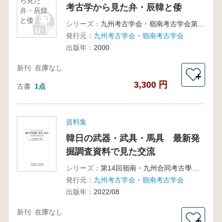
ら見た
考古学から見た弁・辰韓と倭
弁・辰韓
と倭
シリーズ：
九州考古学会・嶺南考古学会第4回合同考古学大会
発行元：
九州考古学会・嶺南考古学会
出版年：
2000
新刊
在庫なし
＋
3,300 円
古書
1点
資料集
韓日の武器・武具・馬具 最新発
掘調査資料で見た交流
シリーズ：
第14回嶺南・九州合同考古學大會
発行元：
九州考古学会・嶺南考古学会
出版年：
2022/08
新刊
在庫なし
＋