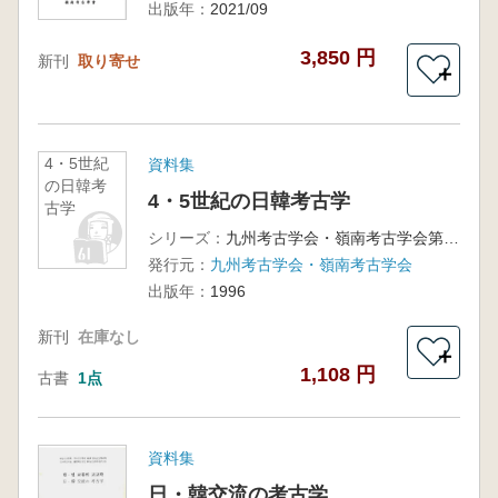
出版年：
2021/09
3,850 円
新刊
取り寄せ
＋
4・5世紀
資料集
の日韓考
4・5世紀の日韓考古学
古学
シリーズ：
九州考古学会・嶺南考古学会第2回合同考古学大会
発行元：
九州考古学会・嶺南考古学会
出版年：
1996
新刊
在庫なし
＋
1,108 円
古書
1点
資料集
日・韓交流の考古学