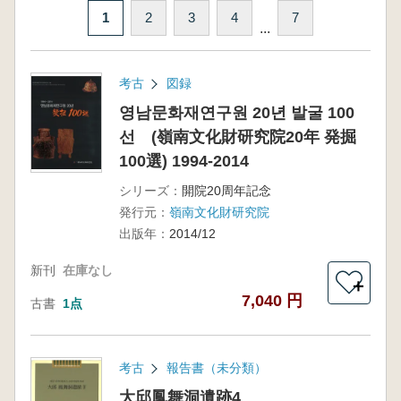
1
2
3
4
7
...
考古
図録
영남문화재연구원 20년 발굴 100
선 (嶺南文化財研究院20年 発掘
100選) 1994-2014
シリーズ：
開院20周年記念
発行元：
嶺南文化財研究院
出版年：
2014/12
新刊
在庫なし
＋
7,040 円
古書
1点
考古
報告書（未分類）
大邱鳳舞洞遺跡4