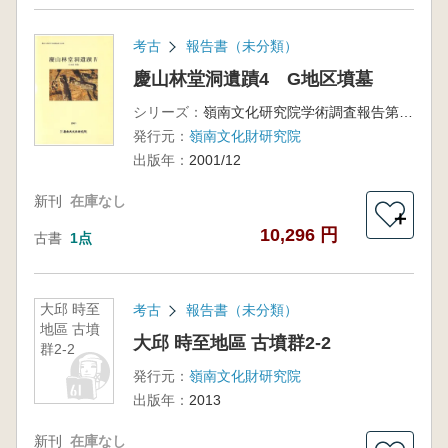
考古
報告書（未分類）
慶山林堂洞遺蹟4 G地区墳墓
シリーズ：
嶺南文化研究院学術調査報告第36冊
発行元：
嶺南文化財研究院
出版年：
2001/12
新刊
在庫なし
＋
10,296 円
古書
1点
大邱 時至
考古
報告書（未分類）
地區 古墳
大邱 時至地區 古墳群2-2
群2-2
発行元：
嶺南文化財研究院
出版年：
2013
新刊
在庫なし