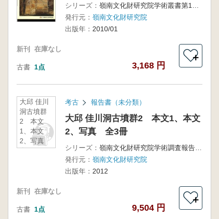
シリーズ：
嶺南文化財研究院学術叢書第172冊
発行元：
嶺南文化財研究院
出版年：
2010/01
新刊
在庫なし
＋
3,168 円
古書
1点
大邱 佳川
考古
報告書（未分類）
洞古墳群
大邱 佳川洞古墳群2 本文1、本文
2 本文
2、写真 全3冊
1、本文
2、写真
シリーズ：
嶺南文化財研究院学術調査報告202
全3冊
発行元：
嶺南文化財研究院
出版年：
2012
新刊
在庫なし
＋
9,504 円
古書
1点