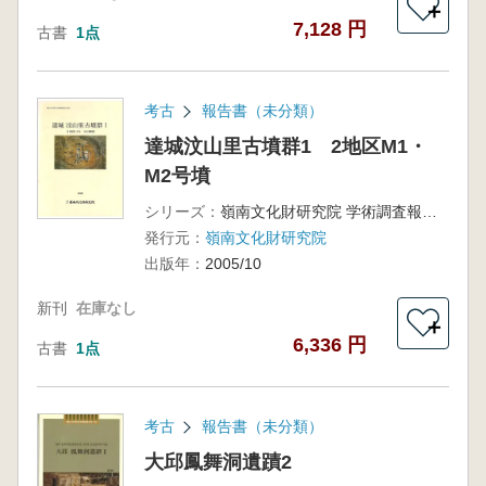
＋
7,128 円
古書
1点
考古
報告書（未分類）
達城汶山里古墳群1 2地区M1・
M2号墳
シリーズ：
嶺南文化財研究院 学術調査報告第96冊
発行元：
嶺南文化財研究院
出版年：
2005/10
新刊
在庫なし
＋
6,336 円
古書
1点
考古
報告書（未分類）
大邱鳳舞洞遺蹟2