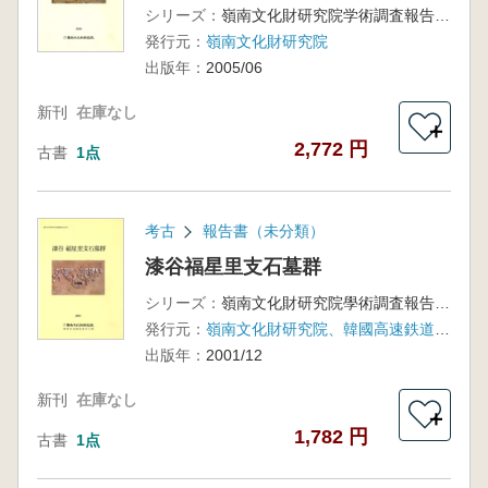
シリーズ：
嶺南文化財研究院学術調査報告第86冊
発行元：
嶺南文化財研究院
出版年：
2005/06
新刊
在庫なし
＋
2,772 円
古書
1点
考古
報告書（未分類）
漆谷福星里支石墓群
シリーズ：
嶺南文化財研究院學術調査報告第37冊
発行元：
嶺南文化財研究院、韓國高速鉄道建設公団
出版年：
2001/12
新刊
在庫なし
＋
1,782 円
古書
1点