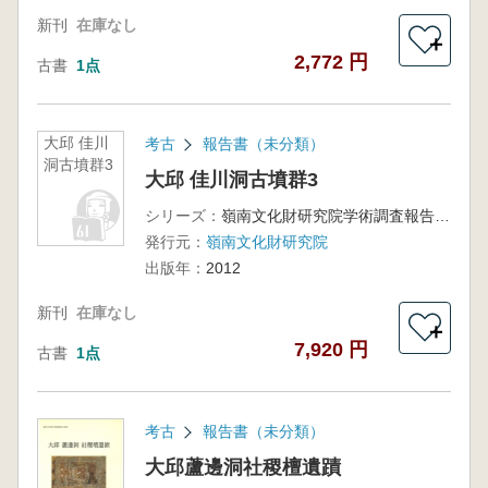
新刊
在庫なし
＋
2,772 円
古書
1点
大邱 佳川
考古
報告書（未分類）
洞古墳群3
大邱 佳川洞古墳群3
シリーズ：
嶺南文化財研究院学術調査報告203
発行元：
嶺南文化財研究院
出版年：
2012
新刊
在庫なし
＋
7,920 円
古書
1点
考古
報告書（未分類）
大邱蘆邊洞社稷檀遺蹟