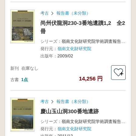
考古
報告書（未分類）
尚州伏龍洞230-3番地遺蹟1,2 全2
冊
シリーズ：
嶺南文化財研究院学術調査報告第156冊
発行元：
嶺南文化財研究院
出版年：
2009/02
新刊
在庫なし
＋
14,256 円
古書
1点
考古
報告書（未分類）
慶山玉山洞300番地遺跡
シリーズ：
嶺南文化財研究院学術調査報告第190冊
発行元：
嶺南文化財研究院