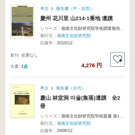
考古
報告書（中・近世）
慶州 花川里 山214-1番地 遺蹟
シリーズ：
嶺南文化財研究院学術調査報告 第179冊
発行元：
嶺南文化財研究院
出版年：
2010/12
新刊
在庫なし
＋
4,276 円
古書
1点
考古
報告書（古代）
慶山 林堂洞 마을(集落)遺蹟 全2
冊
シリーズ：
嶺南文化財研究院学術叢書 第154冊
発行元：
嶺南文化財研究院
出版年：
2008/12