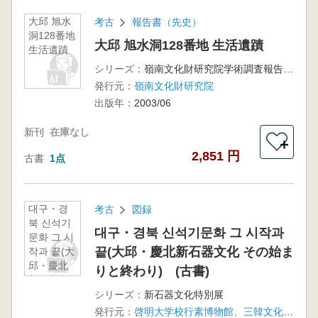
大邱 旭水
考古
報告書（先史）
洞128番地
大邱 旭水洞128番地 生活遺蹟
生活遺蹟
シリーズ：
嶺南文化財研究院学術調査報告 第58冊
発行元：
嶺南文化財研究院
出版年：
2003/06
新刊
在庫なし
＋
2,851 円
古書
1点
대구・경
考古
図録
북 신석기
대구・경북 신석기문화 그 시작과
문화 그 시
끝(大邱・慶北新石器文化 その始ま
작과 끝(大
邱・慶北
りと終わり) (古書)
新石器文
化 その始
シリーズ：
新石器文化特別展
まりと終
発行元：
啓明大学校行素博物館、三韓文化財研究院、嶺南文化財研究院