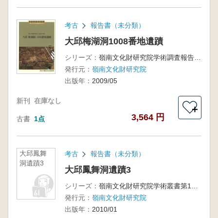
考古
報告書（未分類）
大邱梅湖洞1008番地遺蹟
シリーズ：
嶺南文化財研究院学術調査報告第162冊
発行元：
嶺南文化財研究院
出版年：
2009/05
新刊
在庫なし
＋
3,564 円
古書
1点
大邱鳳舞
考古
報告書（未分類）
洞遺蹟3
大邱鳳舞洞遺蹟3
シリーズ：
嶺南文化財研究院学術叢書第173冊
発行元：
嶺南文化財研究院
出版年：
2010/01