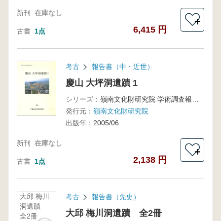
新刊
在庫なし
＋
6,415 円
古書
1点
考古
報告書（中・近世）
慶山 大坪洞遺蹟 1
シリーズ：
嶺南文化財研究院 学術調査報告 第88冊
発行元：
嶺南文化財研究院
出版年：
2005/06
新刊
在庫なし
＋
2,138 円
古書
1点
大邱 梅川
考古
報告書（先史）
洞遺蹟
大邱 梅川洞遺蹟 全2冊
全2冊