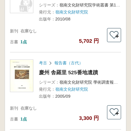
シリーズ：
嶺南文化財研究院学術叢書 第177冊
発行元：
嶺南文化財研究院
出版年：
2010/08
新刊
在庫なし
＋
5,702 円
古書
1点
考古
報告書（古代）
慶州 舎羅里 525番地遺蹟
シリーズ：
嶺南文化財研究院 學術調査報告 第92冊
発行元：
嶺南文化財研究院
出版年：
2005/09
新刊
在庫なし
＋
3,300 円
古書
1点