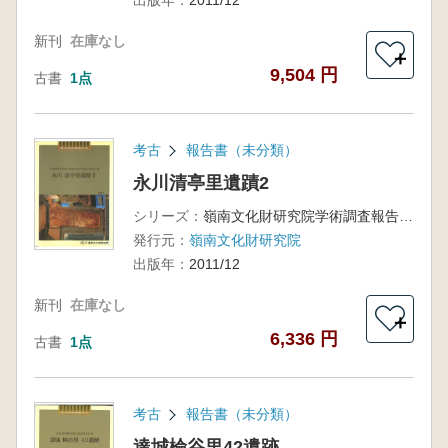
出版年：
2011/12
新刊
在庫なし
＋
9,504 円
古書
1点
考古
報告書（未分類）
永川清亭里遺蹟2
シリーズ：
嶺南文化財研究院学術調査報告第189冊
発行元：
嶺南文化財研究院
出版年：
2011/12
新刊
在庫なし
＋
6,336 円
古書
1点
考古
報告書（未分類）
達城椧谷里42遺跡