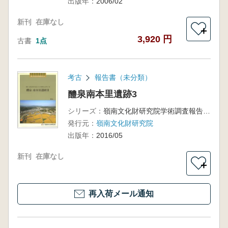
出版年：
2006/02
新刊
在庫なし
＋
3,920 円
古書
1点
考古
報告書（未分類）
醴泉南本里遺跡3
シリーズ：
嶺南文化財研究院学術調査報告第227冊
発行元：
嶺南文化財研究院
出版年：
2016/05
新刊
在庫なし
＋
再入荷メール通知