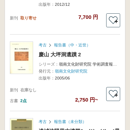
わり) (古
出版年：
2012/12
書)
7,700 円
新刊
取り寄せ
＋
考古
報告書（中・近世）
慶山 大坪洞遺蹟 2
シリーズ：
嶺南文化財研究院 学術調査報告 第88冊
発行元：
嶺南文化財研究院
出版年：
2005/06
新刊
在庫なし
＋
2,750 円~
古書
2点
考古
報告書（未分類）