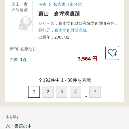
蔚山 倉
考古
報告書（未分類）
坪洞遺蹟
蔚山 倉坪洞遺蹟
シリーズ：
嶺南文化財研究院学術調査報告第54冊
発行元：
嶺南文化財研究院
出版年：
2003/02
新刊
在庫なし
＋
3,564 円
古書
1点
全192件中 1 - 30件を表示
1
2
3
4
7
...
本を探す
六一書房の本