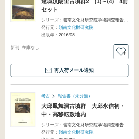
達城汶陽里古墳群2 (1)～(4) 4冊
セット
シリーズ：
嶺南文化財研究院学術調査報告第229冊
発行元：
嶺南文化財研究院
出版年：
2016/08
新刊
在庫なし
＋
再入荷メール通知
考古
報告書（未分類）
大邱鳳舞洞古墳群 大邱永信初・
中・高移転敷地内
シリーズ：
嶺南文化財研究院学術調査報告第104冊
発行元：
嶺南文化財研究院