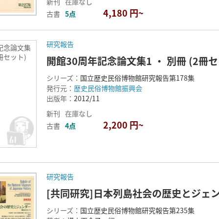
新刊
在庫なし
4,180 円~
古書
5点
研究報告
記念論文集
2冊セット)
開館30周年記念論文集1 ・ 別冊 (2冊セ
シリーズ：
国立歴史民俗博物館研究報告第178集
発行元：
歴史民俗博物館振興会
出版年：
2012/11
新刊
在庫なし
2,200 円~
古書
4点
研究報告
[共同研究]日本列島社会の歴史とジェ
シリーズ：
国立歴史民俗博物館研究報告第235集