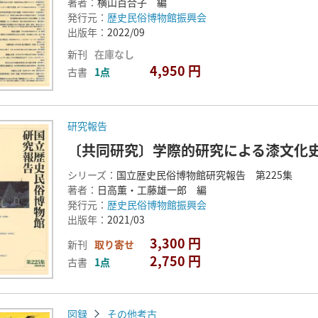
著者：
横山百合子 編
発行元：
歴史民俗博物館振興会
出版年：
2022/09
新刊
在庫なし
4,950 円
古書
1点
研究報告
〔共同研究〕学際的研究による漆文化
シリーズ：
国立歴史民俗博物館研究報告 第225集
著者：
日高薫・工藤雄一郎 編
発行元：
歴史民俗博物館振興会
出版年：
2021/03
3,300 円
新刊
取り寄せ
2,750 円
古書
1点
図録
その他考古