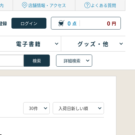
内
店舗情報・アクセス
よくある質問
0
0
登録
点
円
電子書籍
グッズ・他
詳細検索