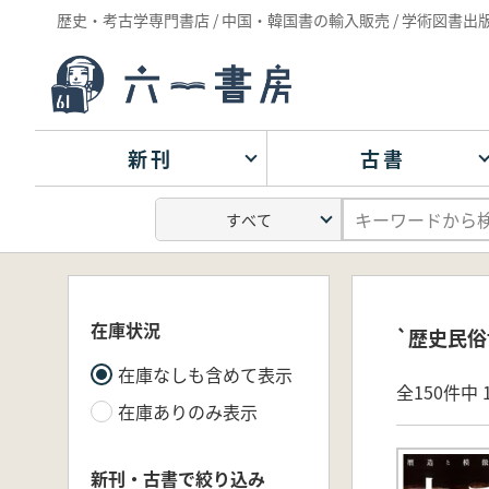
歴史・考古学専門書店 / 中国・韓国書の輸入販売 / 学術図書出
新刊
古書
在庫状況
`歴史民俗
在庫なしも含めて表示
全150件中 1
在庫ありのみ表示
新刊・古書で絞り込み