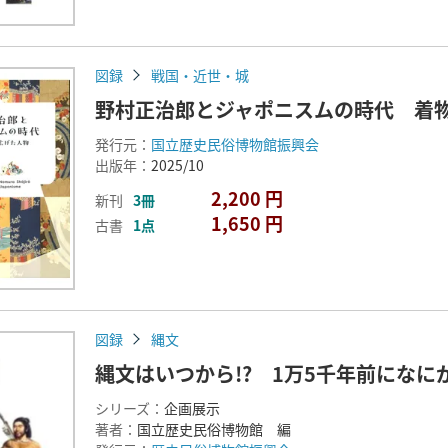
図録
戦国・近世・城
野村正治郎とジャポニスムの時代 着
発行元：
国立歴史民俗博物館振興会
出版年：
2025/10
2,200 円
新刊
3冊
1,650 円
古書
1点
図録
縄文
縄文はいつから!? 1万5千年前になに
シリーズ：
企画展示
著者：
国立歴史民俗博物館 編