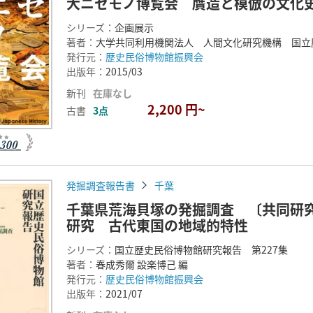
大ニセモノ博覧会 贋造と模倣の文化
シリーズ：
企画展示
著者：
大学共同利用機関法人 人間文化研究機構 国立
発行元：
歴史民俗博物館振興会
出版年：
2015/03
新刊
在庫なし
2,200 円~
古書
3点
発掘調査報告書
千葉
千葉県荒海貝塚の発掘調査 〔共同研
研究 古代東国の地域的特性
シリーズ：
国立歴史民俗博物館研究報告 第227集
著者：
春成秀爾 設楽博己 編
発行元：
歴史民俗博物館振興会
出版年：
2021/07