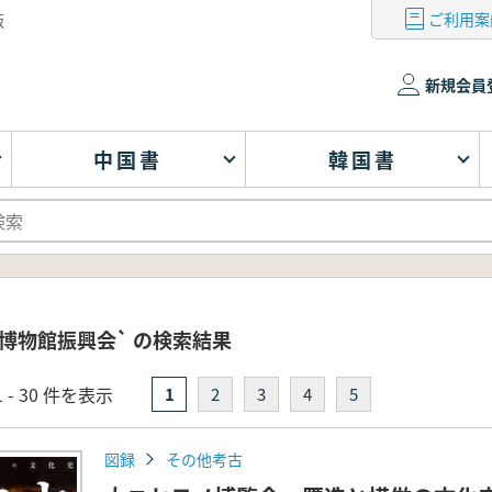
ご利用案
版
新規会員
中国書
韓国書
博物館振興会` の検索結果
 - 30 件を表示
1
2
3
4
5
図録
その他考古