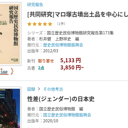
研究報告
[共同研究]マロ塚古墳出土品を中心に
（1件）
シリーズ：
国立歴史民俗博物館研究報告第173集
著者：
杉井健 上野祥史 編
発行元：
歴史民俗博物館振興会
出版年：
2012/03
5,133 円
新刊
取り寄せ
3,850 円~
古書
2点
図録
その他考古
性差(ジェンダー)の日本史
著者：
国立歴史民俗博物館 編
発行元：
国立歴史民俗博物館振興会
出版年：
2020/10