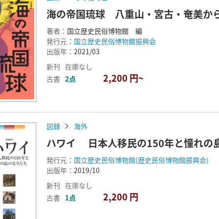
海の帝国琉球 八重山・宮古・奄美か
著者：
国立歴史民俗博物館 編
発行元：
国立歴史民俗博物館振興会
出版年：
2021/03
新刊
在庫なし
2,200 円~
古書
2点
図録
海外
ハワイ 日本人移民の150年と憧れの
発行元：
国立歴史民俗博物館(歴史民俗博物館振興会)
出版年：
2019/10
新刊
在庫なし
2,200 円
古書
1点