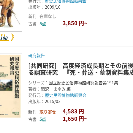
発行元：
歴史民俗博物館振興会
出版年：
2009/10
新刊
在庫なし
3,850 円~
古書
5点
研究報告
[共同研究] 高度経済成長期とその前
る調査研究 『死・葬送・墓制資料集
シリーズ：
国立歴史民俗博物館研究報告第191集
著者：
関沢 まゆみ 編
発行元：
歴史民俗博物館振興会
出版年：
2015/02
4,583 円
新刊
取り寄せ
1,650 円~
古書
5点