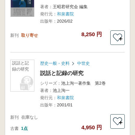
著者：
王昭君研究会 編集
発行元：
和泉書院
出版年：
2026/02
8,250 円
新刊
取り寄せ
＋
説話と記
歴史一般・史料
中世史
録の研究
説話と記録の研究
シリーズ：
池上洵一著作集 第2巻
著者：
池上洵一
発行元：
和泉書院
出版年：
2001/01
新刊
在庫なし
＋
4,950 円
古書
1点