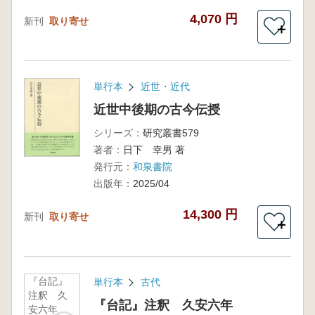
4,070 円
新刊
取り寄せ
＋
単行本
近世・近代
近世中後期の古今伝授
シリーズ：
研究叢書579
著者：
日下 幸男 著
発行元：
和泉書院
出版年：
2025/04
14,300 円
新刊
取り寄せ
＋
『台記』
単行本
古代
注釈 久
『台記』注釈 久安六年
安六年