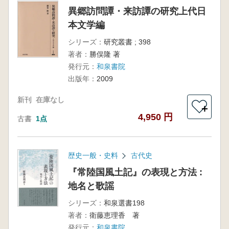
異郷訪問譚・来訪譚の研究上代日
本文学編
シリーズ：
研究叢書 ; 398
著者：
勝俣隆 著
発行元：
和泉書院
出版年：
2009
新刊
在庫なし
＋
4,950 円
古書
1点
歴史一般・史料
古代史
『常陸国風土記』の表現と方法 :
地名と歌謡
シリーズ：
和泉選書198
著者：
衛藤恵理香 著
発行元：
和泉書院