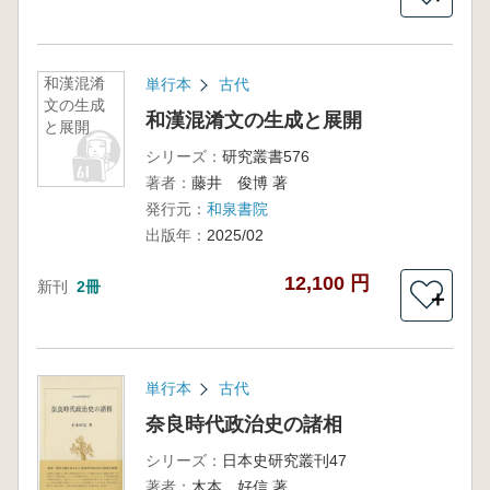
和漢混淆
単行本
古代
文の生成
和漢混淆文の生成と展開
と展開
シリーズ：
研究叢書576
著者：
藤井 俊博 著
発行元：
和泉書院
出版年：
2025/02
12,100 円
新刊
2冊
＋
単行本
古代
奈良時代政治史の諸相
シリーズ：
日本史研究叢刊47
著者：
木本 好信 著