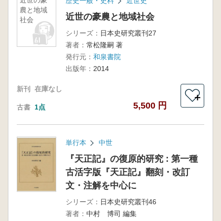
近世の豪
歴史一般・史料
近世史
農と地域
近世の豪農と地域社会
社会
シリーズ：
日本史研究叢刊27
著者：
常松隆嗣 著
発行元：
和泉書院
出版年：
2014
新刊
在庫なし
＋
5,500 円
古書
1点
単行本
中世
『天正記』の復原的研究 : 第一種
古活字版『天正記』翻刻・改訂
文・注解を中心に
シリーズ：
日本史研究叢刊46
著者：
中村 博司 編集