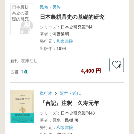
日本農耕
民俗・民族
具史の基
日本農耕具史の基礎的研究
礎的研究
シリーズ：
日本史研究叢刊4
著者：
河野通明
発行元：
和泉書院
出版年：
1994
新刊
在庫なし
＋
4,400 円
古書
1点
単行本
近世・近代
『台記』注釈 久寿元年
シリーズ：
日本史研究叢刊48
著者：
原水 民樹 著
発行元：
和泉書院