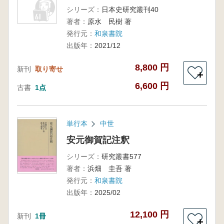
シリーズ：
日本史研究叢刊40
著者：
原水 民樹 著
発行元：
和泉書院
出版年：
2021/12
8,800 円
新刊
取り寄せ
＋
6,600 円
古書
1点
単行本
中世
安元御賀記注釈
シリーズ：
研究叢書577
著者：
浜畑 圭吾 著
発行元：
和泉書院
出版年：
2025/02
12,100 円
新刊
1冊
＋