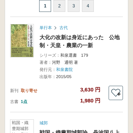
1
2
3
4
単行本
古代
大化の改新は身近にあった 公地
制・天皇・農業の一新
シリーズ：
和泉選書 179
著者：
河野 通明 著
発行元：
和泉書院
出版年：
2015/05
3,630 円
新刊
取り寄せ
＋
1,980 円
古書
1点
戦国・織
城郭
豊期城郭
戦国・織豊期城郭論 丹波国八上