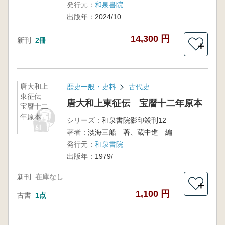
発行元：
和泉書院
出版年：
2024/10
14,300 円
新刊
2冊
＋
唐大和上
歴史一般・史料
古代史
東征伝
唐大和上東征伝 宝暦十二年原本
宝暦十二
年原本
シリーズ：
和泉書院影印叢刊12
著者：
淡海三船 著、蔵中進 編
発行元：
和泉書院
出版年：
1979/
新刊
在庫なし
＋
1,100 円
古書
1点