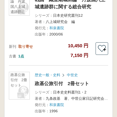
論 丹波
城遺跡群に関する総合研究
国八上城
遺跡群に
シリーズ：
日本史研究叢刊12
関する総
著者：
八上城研究会 編
合研究
発行元：
和泉書院
出版年：
2000/06
10,450 円
新刊
取り寄せ
＋
7,150 円
古書
1点
政基公旅
歴史一般・史料
中世史
引付 2冊
政基公旅引付 2冊セット
セット
シリーズ：
日本史史料叢刊1・2
著者：
九条政基 著、中世公家日記研究会 編
発行元：
和泉書院
出版年：
1996