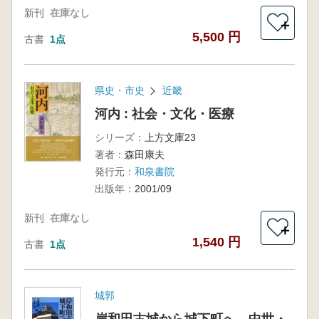
新刊
在庫なし
＋
5,500 円
古書
1点
県史・市史
近畿
河内 : 社会・文化・医療
シリーズ：
上方文庫23
著者：
森田康夫
発行元：
和泉書院
出版年：
2001/09
新刊
在庫なし
＋
1,540 円
古書
1点
城郭