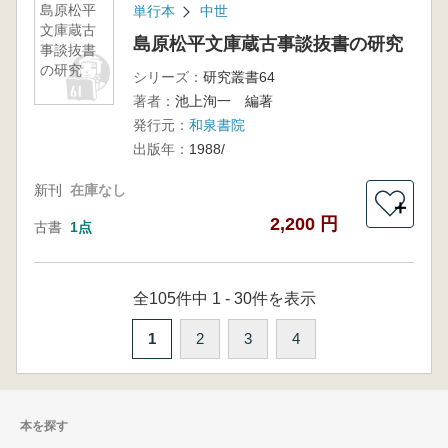
島原松平
単行本
中世
文庫蔵古
島原松平文庫蔵古事談抜書の研究
事談抜書
の研究
シリーズ：
研究叢書64
著者：
池上洵一 編著
発行元：
和泉書院
出版年：
1988/
新刊
在庫なし
＋
2,200 円
古書
1点
全105件中 1 - 30件を表示
1
2
3
4
本を探す