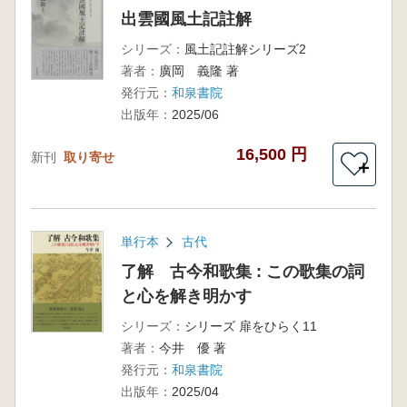
出雲國風土記註解
シリーズ：
風土記註解シリーズ2
著者：
廣岡 義隆 著
発行元：
和泉書院
出版年：
2025/06
16,500 円
新刊
取り寄せ
＋
単行本
古代
了解 古今和歌集 : この歌集の詞
と心を解き明かす
シリーズ：
シリーズ 扉をひらく11
著者：
今井 優 著
発行元：
和泉書院
出版年：
2025/04