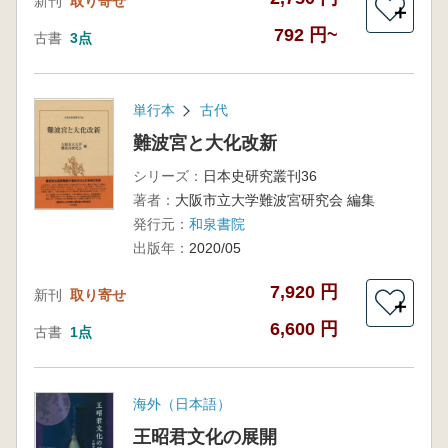
新刊
取り寄せ
＋
792 円~
古書
3点
単行本
古代
難波宮と大化改新
シリーズ：
日本史研究叢刊36
著者：
大阪市立大学難波宮研究会 編集
発行元：
和泉書院
出版年：
2020/05
7,920 円
新刊
取り寄せ
＋
6,600 円
古書
1点
海外（日本語）
王昭君文化の展開