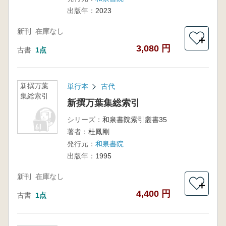
出版年：
2023
新刊
在庫なし
＋
3,080 円
古書
1点
新撰万葉
単行本
古代
集総索引
新撰万葉集総索引
シリーズ：
和泉書院索引叢書35
著者：
杜鳳剛
発行元：
和泉書院
出版年：
1995
新刊
在庫なし
＋
4,400 円
古書
1点