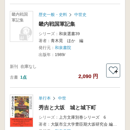
畿内戦国
歴史一般・史料
中世史
軍記集
畿内戦国軍記集
シリーズ：
和泉選書39
著者：
青木晃 ほか 編
発行元：
和泉書院
出版年：
1989/
新刊
在庫なし
＋
2,090 円
古書
1点
単行本
中世
秀吉と大坂 城と城下町
シリーズ：
上方文庫別巻シリーズ 6
著者：
大阪市立大学豊臣期大坂研究会 編 大澤研一 仁木宏 他監