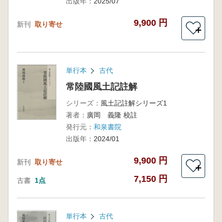
出版年：
2025/07
9,900 円
新刊
取り寄せ
＋
単行本
古代
常陸國風土記註解
シリーズ：
風土記註解シリーズ1
著者：
廣岡 義隆 校註
発行元：
和泉書院
出版年：
2024/01
9,900 円
新刊
取り寄せ
＋
7,150 円
古書
1点
単行本
古代