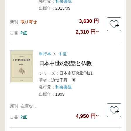
発行元：
和泉書院
出版年：
2015/09
3,630 円
新刊
取り寄せ
＋
2,310 円~
古書
2点
単行本
中世
日本中世の説話と仏教
シリーズ：
日本史研究叢刊11
著者：
追塩千尋 著
発行元：
和泉書院
出版年：
1999
新刊
在庫なし
＋
4,950 円~
古書
2点