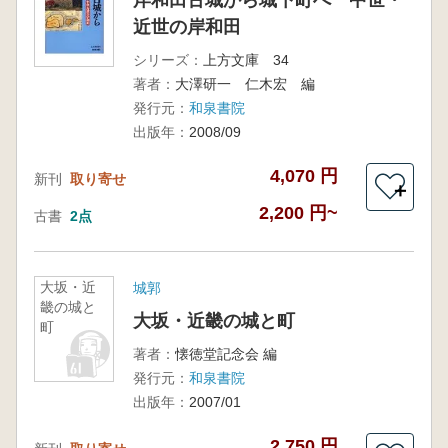
岸和田古城から城下町へ 中世・
近世の岸和田
シリーズ：
上方文庫 34
著者：
大澤研一 仁木宏 編
発行元：
和泉書院
出版年：
2008/09
4,070 円
新刊
取り寄せ
＋
2,200 円~
古書
2点
大坂・近
城郭
畿の城と
大坂・近畿の城と町
町
著者：
懐徳堂記念会 編
発行元：
和泉書院
出版年：
2007/01
2,750 円