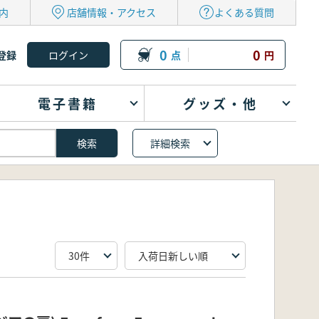
内
店舗情報・アクセス
よくある質問
0
0
登録
点
円
電子書籍
グッズ・他
詳細検索