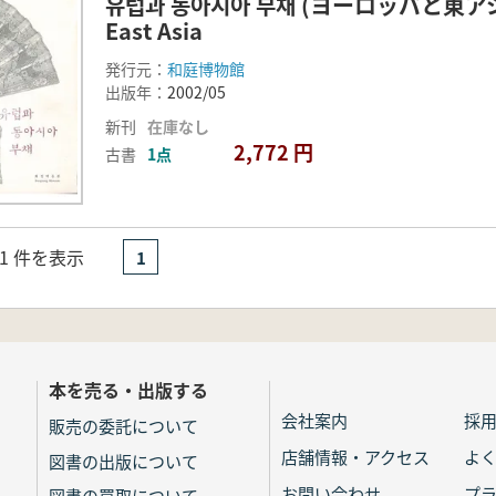
유럽과 동아시아 부채 (ヨーロッパと東アジアの扇
East Asia
発行元：
和庭博物館
出版年：
2002/05
新刊
在庫なし
2,772 円
古書
1点
- 1 件を表示
1
本を売る・出版する
会社案内
採
販売の委託について
店舗情報・アクセス
よ
図書の出版について
お問い合わせ
プ
図書の買取について