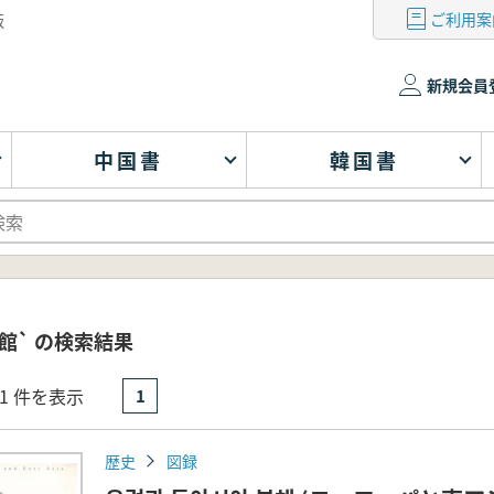
ご利用案
版
新規会員
中国書
韓国書
館` の検索結果
- 1 件を表示
1
歴史
図録