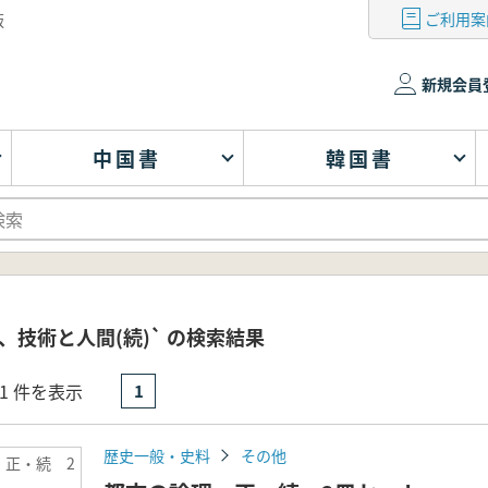
ご利用案
版
新規会員
中国書
韓国書
、技術と人間(続)` の検索結果
- 1 件を表示
1
歴史一般・史料
その他
 正・続 2