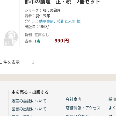
都市の論理 正・続 2冊セット
シリーズ：
都市の論理
著者：
羽仁五郎
発行元：
勁草書房、技術と人間(続)
出版年：
1968/
新刊
在庫なし
990 円
古書
1点
- 1 件を表示
1
本を売る・出版する
会社案内
採
販売の委託について
店舗情報・アクセス
よ
図書の出版について