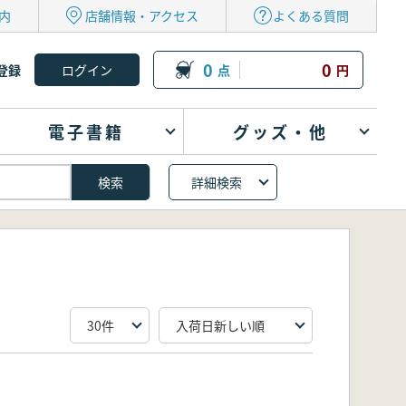
内
店舗情報・アクセス
よくある質問
0
0
登録
点
円
電子書籍
グッズ・他
詳細検索