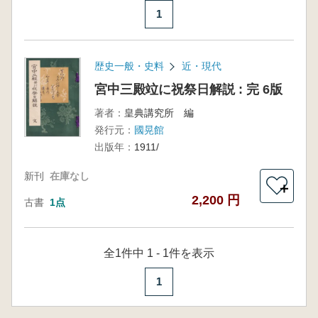
1
歴史一般・史料
近・現代
宮中三殿竝に祝祭日解説 : 完 6版
著者：
皇典講究所 編
発行元：
國晃館
出版年：
1911/
新刊
在庫なし
＋
2,200 円
古書
1点
全1件中 1 - 1件を表示
1