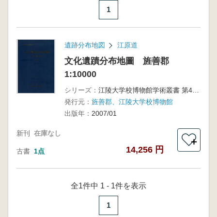
1
遺跡分布地図
江原道
文化遺蹟分布地圖 旌善郡
1:10000
シリーズ：
江陵大学校博物館学術叢書 第43冊
発行元：
旌善郡、江陵大学校博物館
出版年：
2007/01
新刊
在庫なし
＋
14,256 円
古書
1点
全1件中 1 - 1件を表示
1