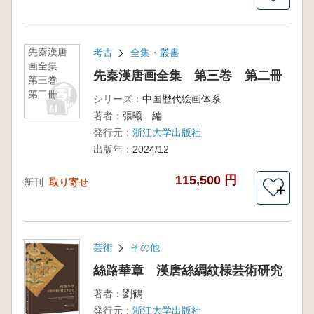
先秦漢唐
考古
全集・叢書
画全集
先秦漢唐画全集 第三巻 第二冊
第三巻
第二冊
シリーズ：
中国歴代絵画体系
著者：
張曦 編
発行元：
浙江大学出版社
出版年：
2024/12
115,500 円
新刊
取り寄せ
＋
芸術
その他
絲路華章 漢唐絲綢紋様芸術研究
著者：
劉鶴
発行元：
浙江大学出版社