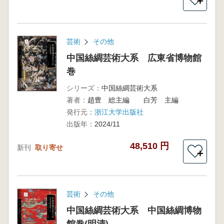
＋
芸術
その他
中国絲綢芸術大系 広東省博物館
巻
シリーズ：
中国絲綢芸術大系
著者：
趙豊 総主編 白芳 主編
発行元：
浙江大学出版社
出版年：
2024/11
48,510 円
新刊
取り寄せ
＋
芸術
その他
中国絲綢芸術大系 中国絲綢博物