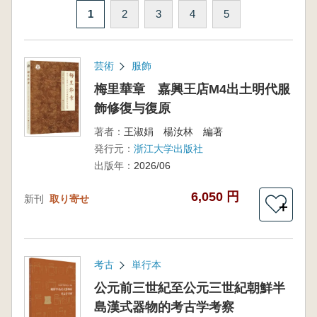
1
2
3
4
5
芸術
服飾
梅里華章 嘉興王店M4出土明代服
飾修復与復原
著者：
王淑娟 楊汝林 編著
発行元：
浙江大学出版社
出版年：
2026/06
6,050 円
新刊
取り寄せ
＋
考古
単行本
公元前三世紀至公元三世紀朝鮮半
島漢式器物的考古学考察