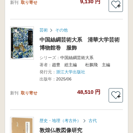
9,130 円
新刊
取り寄せ
＋
芸術
その他
中国絲綢芸術大系 清華大学芸術
博物館巻 服飾
シリーズ：
中国絲綢芸術大系
著者：
趙豊 総主編 杜鵬飛 主編
発行元：
浙江大学出版社
出版年：
2025/06
48,510 円
新刊
取り寄せ
＋
歴史・地理（考古外）
古代
敦煌仏教図像研究