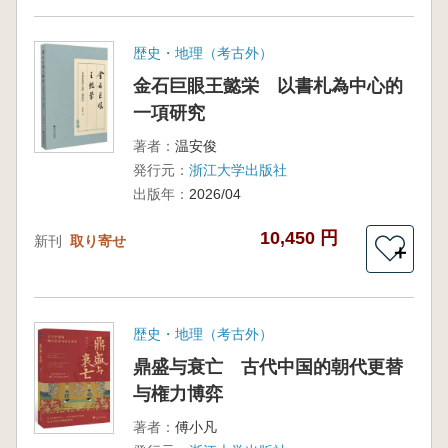
歴史・地理（考古外）
金石巨眼王懿栄 以書札為中心的
一項研究
著者：
温安俊
発行元：
浙江大学出版社
出版年：
2026/04
10,450 円
新刊
取り寄せ
＋
歴史・地理（考古外）
鼎盛与衰亡 古代中国的朝代更替
与権力博弈
著者：
傅小凡