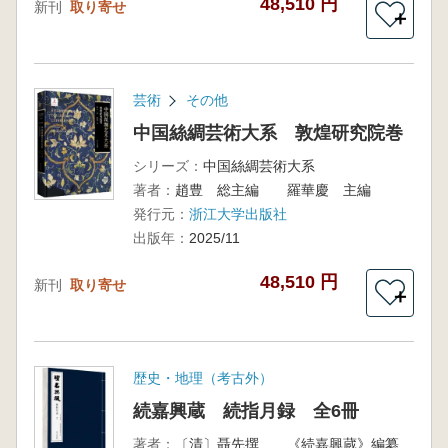
48,510 円
新刊
取り寄せ
＋
芸術
その他
中国絲綢芸術大系 敦煌研究院巻
シリーズ：
中国絲綢芸術大系
著者：
趙豊 総主編 羅華慶 主編
発行元：
浙江大学出版社
出版年：
2025/11
48,510 円
新刊
取り寄せ
＋
歴史・地理（考古外）
続嘉興蔵 続指月録 全6冊
著者：
〔清〕聶先撰 《続嘉興蔵》編纂委員会 編