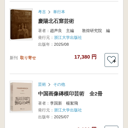
考古
単行本
慶陽北石窟芸術
著者：
趙声良 主編 敦煌研究院 編
発行元：
浙江大学出版社
出版年：
2025/08
17,380 円
新刊
取り寄せ
＋
芸術
その他
中国画像磚模印芸術 全2冊
著者：
李国新 楊絮飛
発行元：
浙江大学出版社
出版年：
2025/07