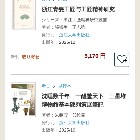
浙江青瓷工匠与工匠精神研究
シリーズ：
浙江工匠精神研究叢書
著者：
張崇生 王志強
発行元：
浙江大学出版社
出版年：
2025/12
5,170 円
新刊
取り寄せ
＋
考古
単行本
沈睡数千年 一醒驚天下 三星堆
博物館基本陳列策展筆記
著者：
朱亜蓉 呉維羲
発行元：
浙江大学出版社
出版年：
2025/10