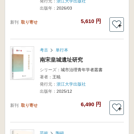
発行元：
浙江大学出版社
出版年：
2026/03
5,610 円
新刊
取り寄せ
＋
考古
単行本
南宋皇城遺址研究
シリーズ：
城市治理青年学者叢書
著者：
王暁
発行元：
浙江大学出版社
出版年：
2025/12
6,490 円
新刊
取り寄せ
＋
芸術
陶磁