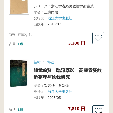
シリーズ：
浙江学者絲路敦煌学術書系
著者：
王惠民著
発行元：
浙江大学出版社
出版年：
2016/07
新刊
在庫なし
＋
3,300 円
古書
1点
芸術
陶磁
踵武前賢 臨流摹影 高麗青瓷紋
飾整理与絵録研究
著者：
翁妙妙 呉新偉
発行元：
浙江大学出版社
出版年：
2025/05
7,810 円
新刊
2冊
＋