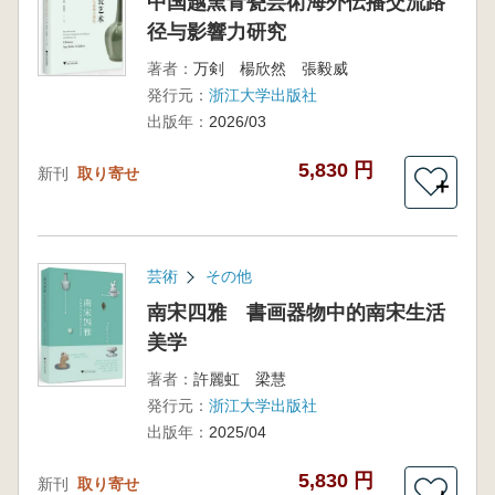
中国越窯青瓷芸術海外伝播交流路
径与影響力研究
著者：
万剣 楊欣然 張毅威
発行元：
浙江大学出版社
出版年：
2026/03
5,830 円
新刊
取り寄せ
＋
芸術
その他
南宋四雅 書画器物中的南宋生活
美学
著者：
許麗虹 梁慧
発行元：
浙江大学出版社
出版年：
2025/04
5,830 円
新刊
取り寄せ