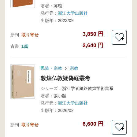
著者：
蔣璐
発行元：
浙江大学出版社
出版年：
2023/09
3,850 円
新刊
取り寄せ
＋
2,640 円
古書
1点
民族・宗教
宗教
敦煌仏教疑偽経叢考
シリーズ：
浙江学者絲路敦煌学術書系
著者：
張小豔
発行元：
浙江大学出版社
出版年：
2026/02
6,600 円
新刊
取り寄せ
＋