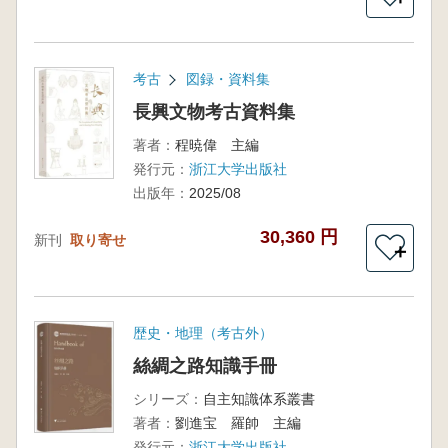
考古
図録・資料集
長興文物考古資料集
著者：
程暁偉 主編
発行元：
浙江大学出版社
出版年：
2025/08
30,360 円
新刊
取り寄せ
＋
歴史・地理（考古外）
絲綢之路知識手冊
シリーズ：
自主知識体系叢書
著者：
劉進宝 羅帥 主編
発行元：
浙江大学出版社