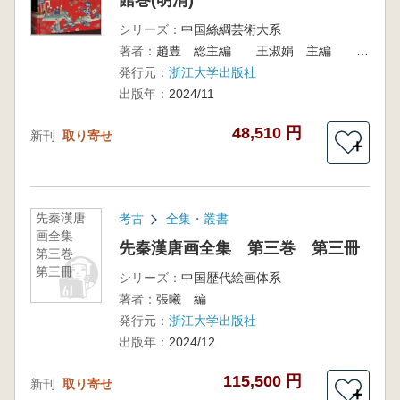
館巻(明清)
シリーズ：
中国絲綢芸術大系
著者：
趙豊 総主編 王淑娟 主編 楊文妍 副主編
発行元：
浙江大学出版社
出版年：
2024/11
48,510 円
新刊
取り寄せ
＋
先秦漢唐
考古
全集・叢書
画全集
先秦漢唐画全集 第三巻 第三冊
第三巻
第三冊
シリーズ：
中国歴代絵画体系
著者：
張曦 編
発行元：
浙江大学出版社
出版年：
2024/12
115,500 円
新刊
取り寄せ
＋