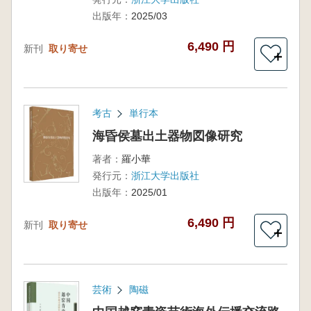
出版年：
2025/03
6,490 円
新刊
取り寄せ
＋
考古
単行本
海昏侯墓出土器物図像研究
著者：
羅小華
発行元：
浙江大学出版社
出版年：
2025/01
6,490 円
新刊
取り寄せ
＋
芸術
陶磁