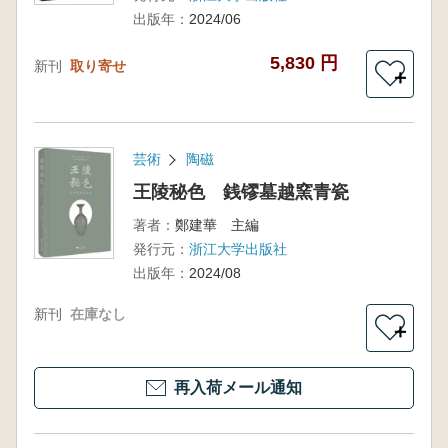
出版年：
2024/06
5,830 円
新刊
取り寄せ
＋
芸術
陶磁
王陵秘色 銭镠墓越窯青瓷
著者：
鄭建華 主編
発行元：
浙江大学出版社
出版年：
2024/08
新刊
在庫なし
＋
再入荷メール通知