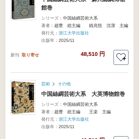
館巻
シリーズ：
中国絲綢芸術大系
著者：
趙豊 総主編 銭兆悦 沈潔 主編
発行元：
浙江大学出版社
出版年：
2025/11
48,510 円
新刊
取り寄せ
＋
芸術
その他
中国絲綢芸術大系 大英博物館巻
シリーズ：
中国絲綢芸術大系
著者：
趙豊 総主編 王楽 主編
発行元：
浙江大学出版社
出版年：
2025/11