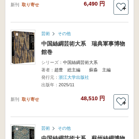
6,490 円
新刊
取り寄せ
＋
芸術
その他
中国絲綢芸術大系 瑞典軍事博物
館巻
シリーズ：
中国絲綢芸術大系
著者：
趙豊 総主編 蘇淼 主編
発行元：
浙江大学出版社
出版年：
2025/11
48,510 円
新刊
取り寄せ
＋
芸術
その他
中国絲綢芸術大系 蘇州絲綢博物