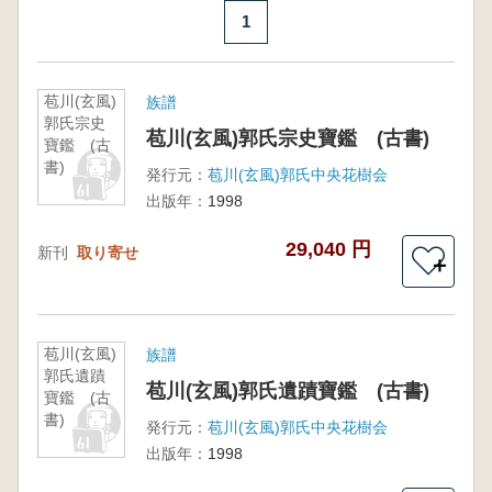
1
苞川(玄風)
族譜
郭氏宗史
苞川(玄風)郭氏宗史寶鑑 (古書)
寶鑑 (古
書)
発行元：
苞川(玄風)郭氏中央花樹会
出版年：
1998
29,040 円
新刊
取り寄せ
＋
苞川(玄風)
族譜
郭氏遺蹟
苞川(玄風)郭氏遺蹟寶鑑 (古書)
寶鑑 (古
書)
発行元：
苞川(玄風)郭氏中央花樹会
出版年：
1998