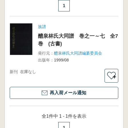
1
族譜
醴泉林氏大同譜 巻之一～七 全7
巻 (古書)
発行元：
醴泉林氏大同譜編纂委員会
出版年：
1999/08
新刊
在庫なし
＋
再入荷メール通知
全1件中 1 - 1件を表示
1