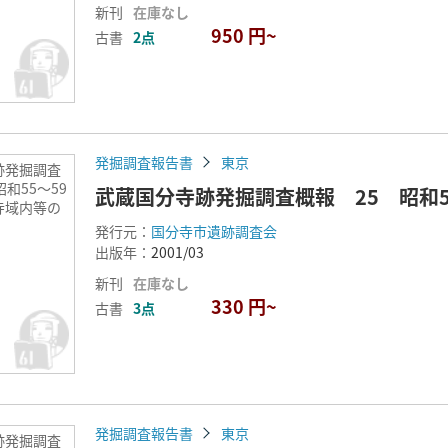
新刊
在庫なし
950 円~
古書
2点
発掘調査報告書
東京
跡発掘調査
和55～59
武蔵国分寺跡発掘調査概報 25 昭和
寺域内等の
発行元：
国分寺市遺跡調査会
出版年：
2001/03
新刊
在庫なし
330 円~
古書
3点
発掘調査報告書
東京
跡発掘調査