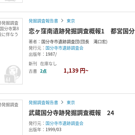
発掘調査報告書
東京
跡発掘調査
国分寺第8
恋ヶ窪南遺跡発掘調査概報1 都営国分
設に伴なう
著者：
国分寺市遺跡調査団(団長 滝口宏)
発行元：
国分寺市遺跡調査会
出版年：
1987/
新刊
在庫なし
1,139 円~
古書
2点
発掘調査報告書
東京
跡発掘調査
武蔵国分寺跡発掘調査概報 24
発行元：
国分寺市遺跡調査会
出版年：
1999/03