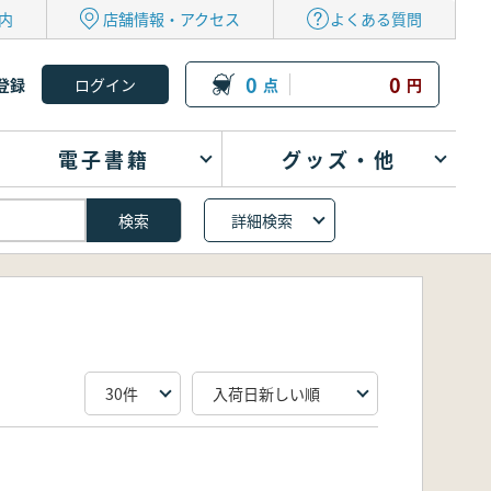
内
店舗情報・アクセス
よくある質問
0
0
登録
点
円
電子書籍
グッズ・他
詳細検索