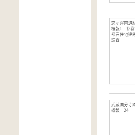
恋ヶ窪南遺
概報1 都営
都営住宅建
調査
武蔵国分寺
概報 24