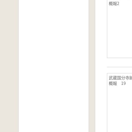
概報2
武蔵国分寺
概報 19