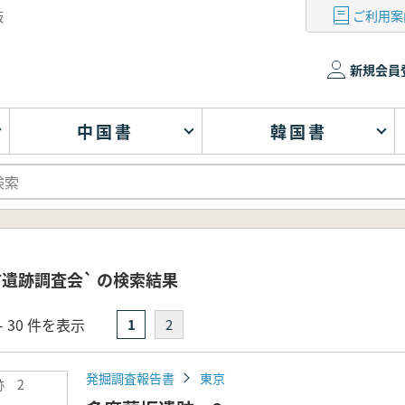
ご利用案
版
新規会員
中国書
韓国書
市遺跡調査会` の検索結果
- 30 件を表示
1
2
発掘調査報告書
東京
跡 2