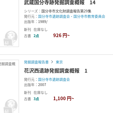
武蔵国分寺跡発掘調査概報 14
シリーズ：
国分寺市文化財調査報告第29集
発行元：
国分寺市遺跡調査会・国分寺市教育委員会
出版年：
1989/
新刊
在庫なし
926 円~
古書
2点
発掘調査報告書
東京
発掘調査概
花沢西遺跡発掘調査概報 1
発行元：
国分寺市遺跡調査会
出版年：
2007
新刊
在庫なし
1,100 円~
古書
3点