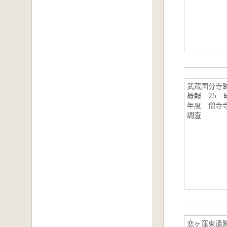
武蔵国分寺
概報 25 昭
年度 僧寺
調査
恋ヶ窪東遺