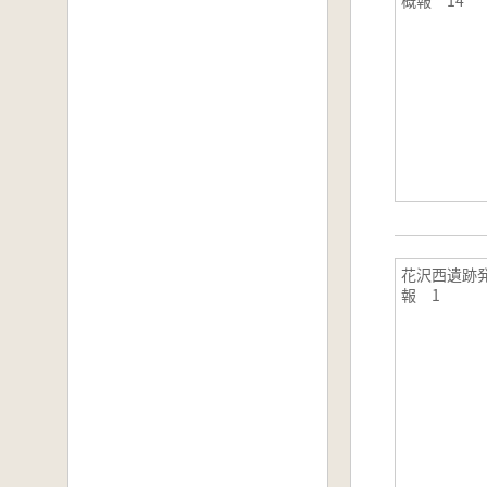
概報 14
花沢西遺跡
報 1