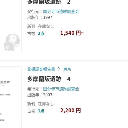
多摩蘭坂遺跡 2
発行元：
国分寺市遺跡調査会
出版年：
1997
新刊
在庫なし
1,540 円~
古書
2点
発掘調査報告書
東京
多摩蘭坂遺跡 4
発行元：
国分寺市遺跡調査会
出版年：
2003
新刊
在庫なし
2,200 円
古書
1点