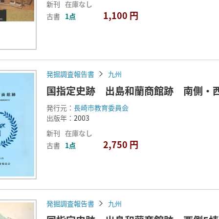
新刊
在庫なし
1,100 円
古書
1点
発掘調査報告書
九州
国指定史跡 出島和蘭商館跡 南側・
発行元：
長崎市教育委員会
出版年：
2003
新刊
在庫なし
2,750 円
古書
1点
発掘調査報告書
九州