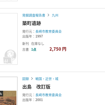
発掘調査報告書
九州
築町遺跡
発行元：
長崎市教育委員会
出版年：
1997
新刊
在庫なし
2,750 円
古書
1点
図録
戦国・近世・城
出島 改訂版
発行元：
長崎市教育委員会
出版年：
2001