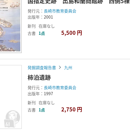
国指定史跡 出島和蘭商館跡 西側5
発行元：
長崎市教育委員会
出版年：
2001
新刊
在庫なし
5,500 円
古書
1点
発掘調査報告書
九州
柿泊遺跡
発行元：
長崎市教育委員会
出版年：
1997
新刊
在庫なし
2,750 円
古書
1点