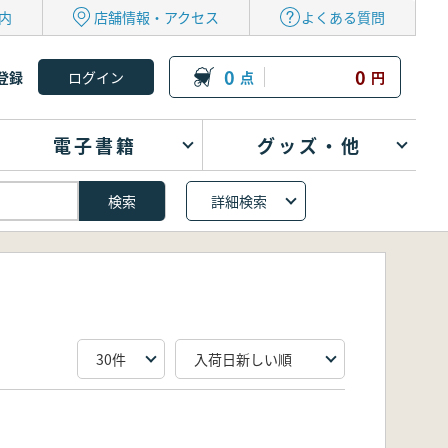
内
店舗情報・アクセス
よくある質問
0
0
登録
点
円
電子書籍
グッズ・他
詳細検索