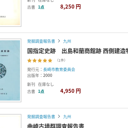
8,250 円
古書
1点
発掘調査報告書
九州
国指定史跡 出島和蘭商館跡 西側建造
（1件）
発行元：
長崎市教育委員会
出版年：
2000
新刊
在庫なし
4,950 円
古書
1点
発掘調査報告書
九州
曲崎古墳群調査報告書