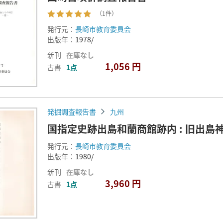
（1件）
発行元：
長崎市教育委員会
出版年：
1978/
新刊
在庫なし
1,056 円
古書
1点
発掘調査報告書
九州
国指定史跡出島和蘭商館跡内 : 旧出島
発行元：
長崎市教育委員会
出版年：
1980/
新刊
在庫なし
3,960 円
古書
1点