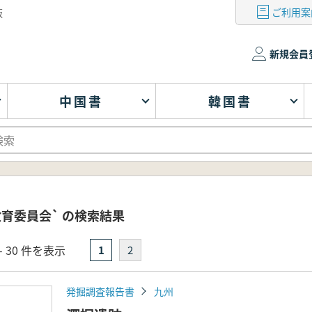
ご利用案
版
新規会員
中国書
韓国書
教育委員会` の検索結果
- 30 件を表示
1
2
発掘調査報告書
九州