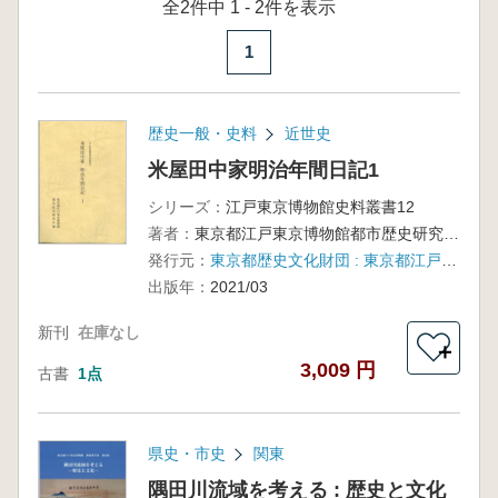
全2件中 1 - 2件を表示
1
歴史一般・史料
近世史
米屋田中家明治年間日記1
シリーズ：
江戸東京博物館史料叢書12
著者：
東京都江戸東京博物館都市歴史研究室編
発行元：
東京都歴史文化財団 : 東京都江戸東京博物館
出版年：
2021/03
新刊
在庫なし
＋
3,009 円
古書
1点
県史・市史
関東
隅田川流域を考える : 歴史と文化