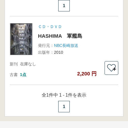
1
ＣＤ・ＤＶＤ
HASHIMA 軍艦島
発行元：
NBC長崎放送
出版年：
2010
新刊
在庫なし
＋
2,200 円
古書
1点
全1件中 1 - 1件を表示
1