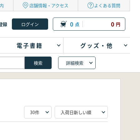
内
店舗情報・アクセス
よくある質問
0
0
登録
点
円
電子書籍
グッズ・他
詳細検索