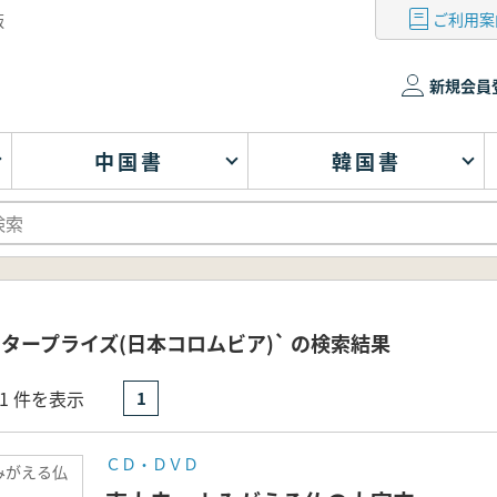
ご利用案
版
新規会員
中国書
韓国書
ンタープライズ(日本コロムビア)` の検索結果
- 1 件を表示
1
ＣＤ・ＤＶＤ
みがえる仏