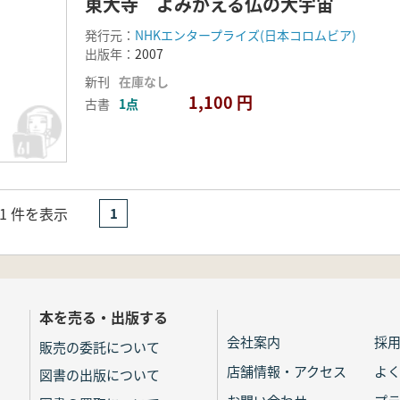
東大寺 よみがえる仏の大宇宙
発行元：
NHKエンタープライズ(日本コロムビア)
出版年：
2007
新刊
在庫なし
1,100 円
古書
1点
- 1 件を表示
1
本を売る・出版する
会社案内
採
販売の委託について
店舗情報・アクセス
よ
図書の出版について