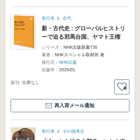
単行本
古代
新・古代史 : グローバルヒストリ
ーで迫る邪馬台国、ヤマト王権
シリーズ：
NHK出版新書735
著者：
NHKスペシャル取材班 著
発行元：
NHK出版
出版年：
2025/01
新刊
在庫なし
＋
再入荷メール通知
単行本
その他考古