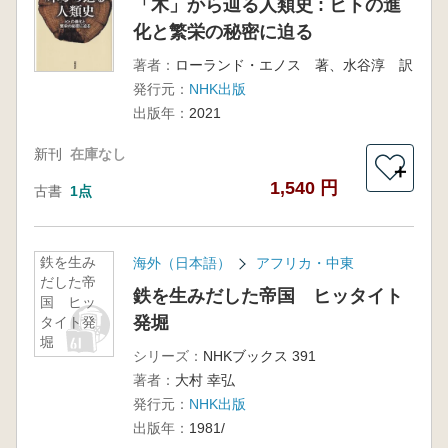
「木」から辿る人類史 : ヒトの進
化と繁栄の秘密に迫る
著者：
ローランド・エノス 著、水谷淳 訳
発行元：
NHK出版
出版年：
2021
新刊
在庫なし
＋
1,540 円
古書
1点
鉄を生み
海外（日本語）
アフリカ・中東
だした帝
鉄を生みだした帝国 ヒッタイト
国 ヒッ
発堀
タイト発
堀
シリーズ：
NHKブックス 391
著者：
大村 幸弘
発行元：
NHK出版
出版年：
1981/