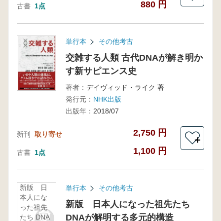
880 円
古書
1点
単行本
その他考古
交雑する人類 古代DNAが解き明か
す新サピエンス史
著者：
デイヴィッド・ライク 著
発行元：
NHK出版
出版年：
2018/07
2,750 円
新刊
取り寄せ
＋
1,100 円
古書
1点
新版 日
単行本
その他考古
本人にな
新版 日本人になった祖先たち
った祖先
DNAが解明する多元的構造
たち DNA