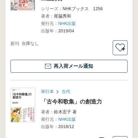
シリーズ：
NHKブックス 1256
著者：
尾脇秀和
発行元：
NHK出版
出版年：
2019/04
新刊
在庫なし
＋
再入荷メール通知
単行本
古代
「古今和歌集」の創造力
著者：
鈴木宏子 著
発行元：
NHK出版
出版年：
2018/12