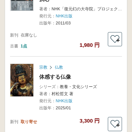
著者：
NHK「復元幻の大寺院」プロジェクト 編
発行元：
NHK出版
出版年：
2011/03
新刊
在庫なし
＋
1,980 円
古書
1点
宗教
仏教
体感する仏像
シリーズ：
教養・文化シリーズ
著者：
村松哲文 著
発行元：
NHK出版
出版年：
2025/01
3,300 円
新刊
取り寄せ
＋