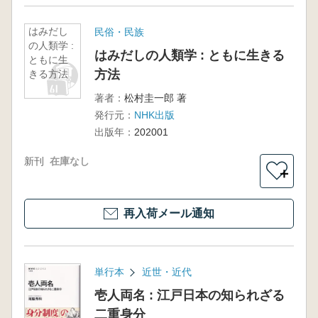
はみだし
民俗・民族
の人類学 :
はみだしの人類学 : ともに生きる
ともに生
方法
きる方法
著者：
松村圭一郎 著
発行元：
NHK出版
出版年：
202001
新刊
在庫なし
＋
再入荷メール通知
単行本
近世・近代
壱人両名 : 江戸日本の知られざる
二重身分