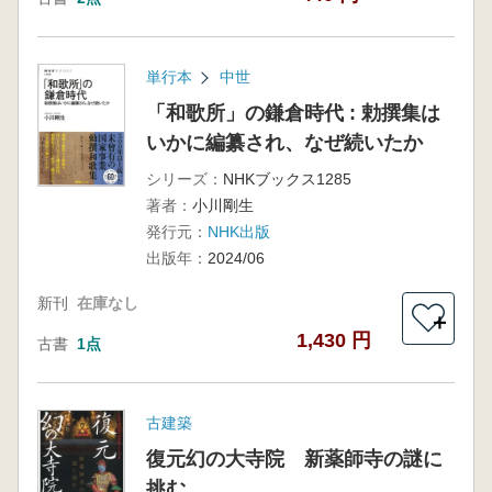
単行本
中世
「和歌所」の鎌倉時代 : 勅撰集は
いかに編纂され、なぜ続いたか
シリーズ：
NHKブックス1285
著者：
小川剛生
発行元：
NHK出版
出版年：
2024/06
新刊
在庫なし
＋
1,430 円
古書
1点
古建築
復元幻の大寺院 新薬師寺の謎に
挑む