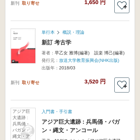
1,650 円
新刊
取り寄せ
＋
単行本
概説・理論
新訂 考古学
著者：
早乙女 雅博(編著) 設楽 博己(編著)
発行元：
放送大学教育振興会(NHK出版)
出版年：
2018/03
3,520 円
新刊
取り寄せ
＋
アジア巨
入門書・手引書
大遺跡 :
アジア巨大遺跡 : 兵馬俑・バガ
兵馬俑・
ン・縄文・アンコール
バガン・
縄文・ア