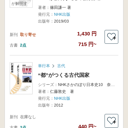
が解明す
著者：
篠田謙一 著
る多元的
発行元：
NHK出版
構造
出版年：
2019/03
1,430 円
新刊
取り寄せ
＋
715 円~
古書
2点
単行本
古代
“都”がつくる古代国家
シリーズ：
NHKさかのぼり日本史10 奈良・飛鳥
著者：
仁藤敦史 著
発行元：
NHK出版
出版年：
2012
新刊
在庫なし
＋
440 円~
古書
2点