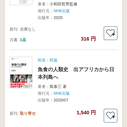
著者：
小和田哲男監修
発行元：
NHK出版
出版年：
2020
新刊
在庫なし
＋
316 円
古書
1点
民俗・民族
魚食の人類史 出アフリカから日
本列島へ
著者：
島泰三 著
発行元：
NHK出版
出版年：
2020/07
1,540 円
新刊
取り寄せ
＋