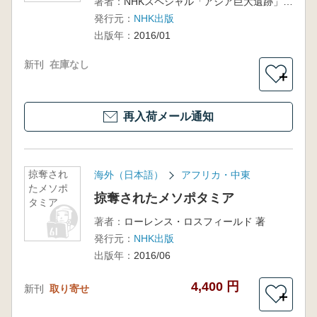
著者：
NHKスペシャル「アジア巨大遺跡」取材班 編
ンコール
発行元：
NHK出版
出版年：
2016/01
新刊
在庫なし
＋
再入荷メール通知
掠奪され
海外（日本語）
アフリカ・中東
たメソポ
掠奪されたメソポタミア
タミア
著者：
ローレンス・ロスフィールド 著
発行元：
NHK出版
出版年：
2016/06
4,400 円
新刊
取り寄せ
＋