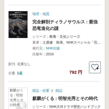
地理・地質
完全解剖ティラノサウルス : 最強
恐竜進化の謎
シリーズ：
教養・文化シリーズ
著者：
土屋健 執筆、NHKスペシャル「完全解剖ティラノサウルス」制作班編
発行元：
NHK出版
出版年：
2016
新刊
在庫なし
＋
792 円
古書
1点
麒麟がく
雑誌・紀要
雑誌
る : 明智
麒麟がくる : 明智光秀とその時代
光秀とそ
の時代
シリーズ：
NHK大河ドラマ歴史ハンドブック