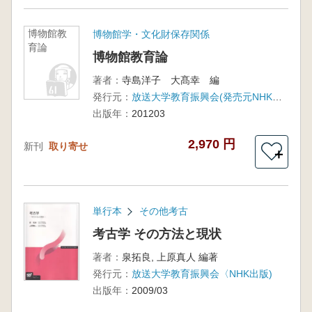
博物館教
博物館学・文化財保存関係
育論
博物館教育論
著者：
寺島洋子 大髙幸 編
発行元：
放送大学教育振興会(発売元NHK出版)
出版年：
201203
2,970 円
新刊
取り寄せ
＋
単行本
その他考古
考古学 その方法と現状
著者：
泉拓良, 上原真人 編著
発行元：
放送大学教育振興会〈NHK出版)
出版年：
2009/03