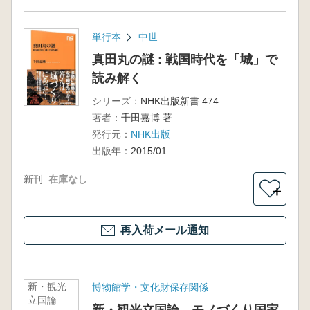
単行本
中世
真田丸の謎 : 戦国時代を「城」で
読み解く
シリーズ：
NHK出版新書 474
著者：
千田嘉博 著
発行元：
NHK出版
出版年：
2015/01
新刊
在庫なし
＋
再入荷メール通知
新・観光
博物館学・文化財保存関係
立国論