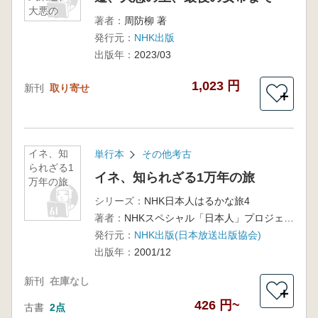
大悪の
著者：
周防柳 著
王、最後
発行元：
NHK出版
の女帝ま
で
出版年：
2023/03
1,023 円
新刊
取り寄せ
＋
イネ、知
単行本
その他考古
られざる1
イネ、知られざる1万年の旅
万年の旅
シリーズ：
NHK日本人はるかな旅4
著者：
NHKスペシャル「日本人」プロジェクト 編
発行元：
NHK出版(日本放送出版協会)
出版年：
2001/12
新刊
在庫なし
＋
426 円~
古書
2点