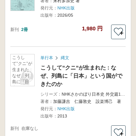
著者：
来村多加史 著
発行元：
NHK出版
出版年：
2026/05
1,980 円
新刊
2冊
＋
こうし
単行本
縄文
て”クニ”が
こうして”クニ”が生まれた : な
生まれた :
ぜ、列島に「日本」という国がで
なぜ、列
島に「日
きたのか
本」とい
う国がで
シリーズ：
NHKさかのぼり日本史 外交篇10 飛鳥～縄文
きたのか
著者：
加藤謙吉 仁藤敦史 設楽博己 著
発行元：
NHK出版
出版年：
2013
新刊
在庫なし
＋