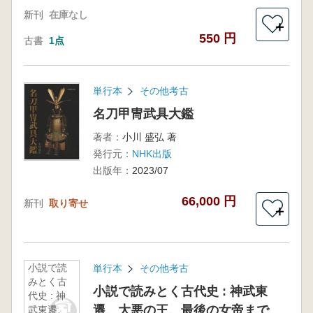
新刊
在庫なし
＋
550 円
古書
1点
単行本
その他考古
名刀甲冑武具大鑑
著者：
小川 盛弘 著
発行元：
NHK出版
出版年：
2023/07
66,000 円
新刊
取り寄せ
＋
小説で読
単行本
その他考古
みとく古
小説で読みとく古代史 : 神武東
代史 : 神
遷、大悪の王、最後の女帝まで
武東遷、