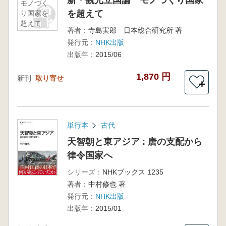
新・観光立国論 モノづくり国家
モノづく
を超えて
り国家を
超えて
著者：
寺島実郎 日本総合研究所 著
発行元：
NHK出版
出版年：
2015/06
1,870 円
新刊
取り寄せ
＋
単行本
古代
天智朝と東アジア : 唐の支配から
律令国家へ
シリーズ：
NHKブックス 1235
著者：
中村修也 著
発行元：
NHK出版
出版年：
2015/01