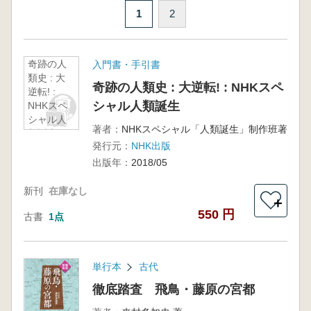
1
2
奇跡の人
入門書・手引書
類史 : 大
奇跡の人類史 : 大逆転! : NHKスペ
逆転! :
シャル人類誕生
NHKスペ
シャル人
著者：
NHKスペシャル「人類誕生」制作班著
類誕生
発行元：
NHK出版
出版年：
2018/05
新刊
在庫なし
＋
550 円
古書
1点
単行本
古代
徹底踏査 飛鳥・藤原の宮都