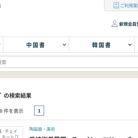
ご利用案
版
新規会員
中国書
韓国書
版` の検索結果
- 8 件を表示
1
陶磁器・美術
 : チェイ
・ネットワ