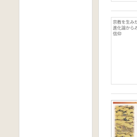
宗教を生みだ
進化論から
信仰