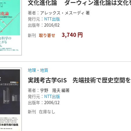
文化進化論 ダーウィン進化論は文化
著者：
アレックス・メスーディ 著
発行元：
NTT出版
出版年：
2016/02
3,740 円
新刊
取り寄せ
地理・地質
実践考古学GIS 先端技術で歴史空間
著者：
宇野 隆夫 編著
発行元：
NTT出版
出版年：
2006/12
新刊
在庫なし