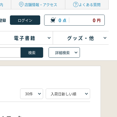
内
店舗情報・アクセス
よくある質問
0
0
登録
点
円
電子書籍
グッズ・他
詳細検索