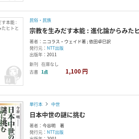
民俗・民族
す本能 :
みたヒトと
宗教を生みだす本能 : 進化論からみた
著者：
ニコラス・ウェイド著 ; 依田卓巳訳
発行元：
NTT出版
出版年：
2011
新刊
在庫なし
1,100 円
古書
1点
単行本
中世
日本中世の謎に挑む
著者：
今谷明 著
発行元：
NTT出版
出版年：
2001