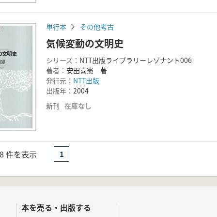
単行本
その他考古
気候変動の文明史
シリーズ：
NTT出版ライブラリーレゾナント006
著者：
安田喜憲 著
発行元：
NTT出版
出版年：
2004
新刊
在庫なし
- 8 件を表示
1
本を売る・出版する