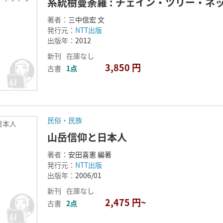
系統樹曼荼羅 : チェイン・ツリー・ネ
著者：
三中信宏 文
発行元：
NTT出版
出版年：
2012
新刊
在庫なし
3,850 円
古書
1点
民俗・民族
日本人
山岳信仰と日本人
著者：
安田喜憲 編著
発行元：
NTT出版
出版年：
2006/01
新刊
在庫なし
2,475 円~
古書
2点