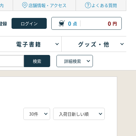
内
店舗情報・アクセス
よくある質問
0
0
登録
点
円
電子書籍
グッズ・他
詳細検索