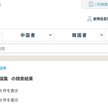
ご利用案
版
新規会員
中国書
韓国書
論集
論集
の検索結果
- 0 件を表示
- 0 件を表示