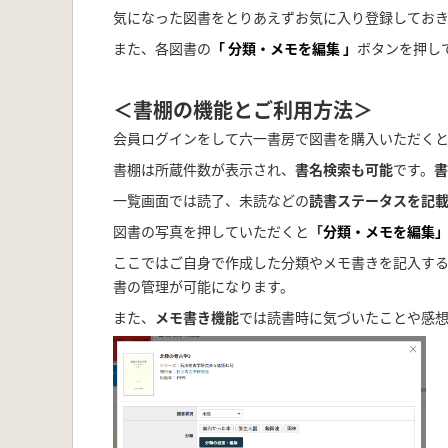
気になった図書をとりあえずお気に入り登録してお
また、各図書の
「
分類・メモを編集
」
ボタンを押し
＜書棚の機能とご利用方法＞
会員ログインをして六一書房で図書を購入いただく
書棚は所蔵件数が表示され、
書名検索も可能
です。
書
一覧画面では読了、未読などの
読書ステータスを記
図書の写真を押していただくと
「
分類・メモを編集
ここではご自身で作成した分類やメモ書きを記入す
書の管理が可能になります。
また、
メモ書き機能
では読書時に気づいたことや感