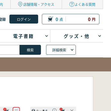
内
店舗情報・アクセス
よくある質問
0
0
登録
点
円
電子書籍
グッズ・他
詳細検索