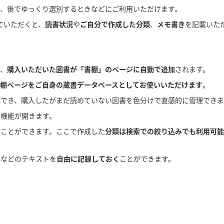
き、後でゆっくり選別するときなどにご利用いただけます。
ていただくと、
読書状況
や
ご自分で作成した分類
、
メモ書き
を記載いた
と、
購入いただいた図書が「書棚」のページに自動で追加
されます。
棚ページをご自身の蔵書データベースとしてお使いいただけます
。
載
でき、購入したがまだ読めていない図書を色分けで直感的に管理できま
」
機能が開きます。
ることができます。ここで作成した
分類は検索での絞り込みでも利用可能
想などのテキストを
自由に記録しておく
ことができます。