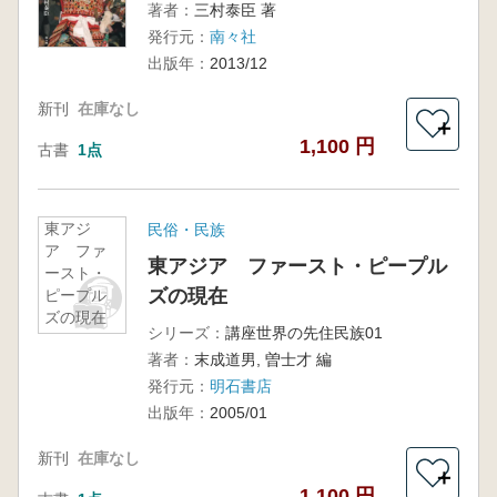
著者：
三村泰臣 著
発行元：
南々社
出版年：
2013/12
新刊
在庫なし
＋
1,100 円
古書
1点
東アジ
民俗・民族
ア ファ
東アジア ファースト・ピープル
ースト・
ズの現在
ピープル
ズの現在
シリーズ：
講座世界の先住民族01
著者：
末成道男, 曽士才 編
発行元：
明石書店
出版年：
2005/01
新刊
在庫なし
＋
1,100 円