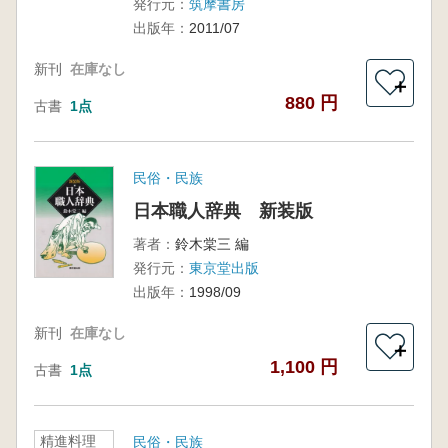
発行元：
筑摩書房
出版年：
2011/07
新刊
在庫なし
＋
880 円
古書
1点
民俗・民族
日本職人辞典 新装版
著者：
鈴木棠三 編
発行元：
東京堂出版
出版年：
1998/09
新刊
在庫なし
＋
1,100 円
古書
1点
精進料理
民俗・民族