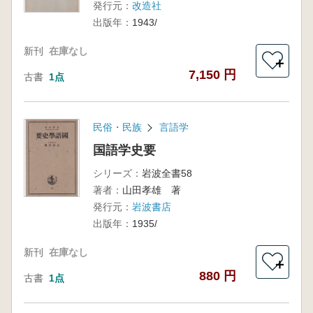
発行元：
改造社
出版年：
1943/
新刊
在庫なし
＋
7,150 円
古書
1点
民俗・民族
言語学
国語学史要
シリーズ：
岩波全書58
著者：
山田孝雄 著
発行元：
岩波書店
出版年：
1935/
新刊
在庫なし
＋
880 円
古書
1点