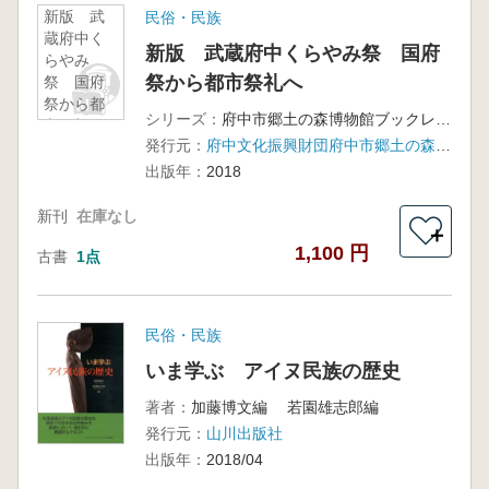
新版 武
民俗・民族
蔵府中く
新版 武蔵府中くらやみ祭 国府
らやみ
祭から都市祭礼へ
祭 国府
祭から都
シリーズ：
府中市郷土の森博物館ブックレット20
市祭礼へ
発行元：
府中文化振興財団府中市郷土の森博物館
出版年：
2018
新刊
在庫なし
＋
1,100 円
古書
1点
民俗・民族
いま学ぶ アイヌ民族の歴史
著者：
加藤博文編 若園雄志郎編
発行元：
山川出版社
出版年：
2018/04