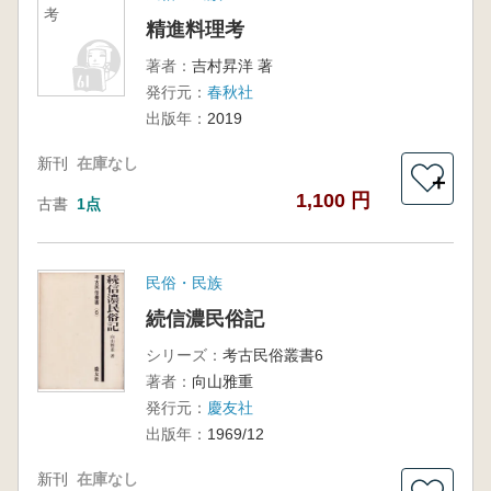
考
精進料理考
著者：
吉村昇洋 著
発行元：
春秋社
出版年：
2019
新刊
在庫なし
＋
1,100 円
古書
1点
民俗・民族
続信濃民俗記
シリーズ：
考古民俗叢書6
著者：
向山雅重
発行元：
慶友社
出版年：
1969/12
新刊
在庫なし