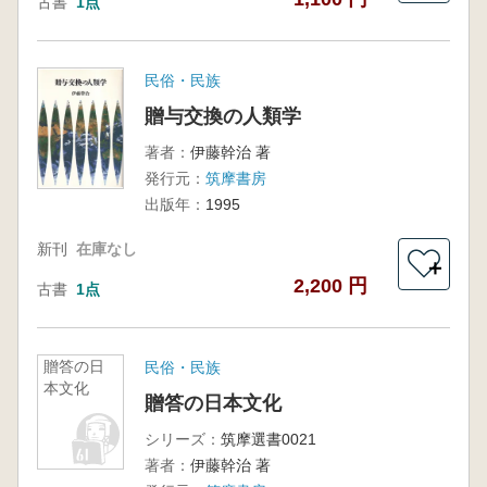
古書
1点
民俗・民族
贈与交換の人類学
著者：
伊藤幹治 著
発行元：
筑摩書房
出版年：
1995
新刊
在庫なし
＋
2,200 円
古書
1点
贈答の日
民俗・民族
本文化
贈答の日本文化
シリーズ：
筑摩選書0021
著者：
伊藤幹治 著