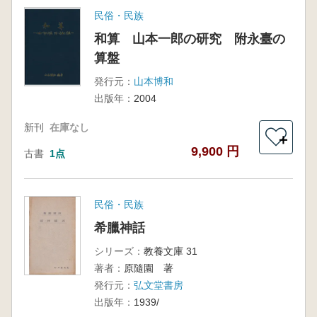
民俗・民族
和算 山本一郎の研究 附永臺の
算盤
発行元：
山本博和
出版年：
2004
新刊
在庫なし
＋
9,900 円
古書
1点
民俗・民族
希臘神話
シリーズ：
教養文庫 31
著者：
原隨園 著
発行元：
弘文堂書房
出版年：
1939/