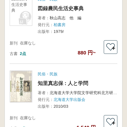
生活史事
図録農民生活史事典
典
著者：
秋山高志 他 編
発行元：
柏書房
出版年：
1979/
新刊
在庫なし
＋
880 円~
古書
2点
民俗・民族
知里真志保 : 人と学問
著者：
北海道大学大学院文学研究科北方研究教育センター 編
発行元：
北海道大学出版会
出版年：
2010/03
新刊
在庫なし
＋