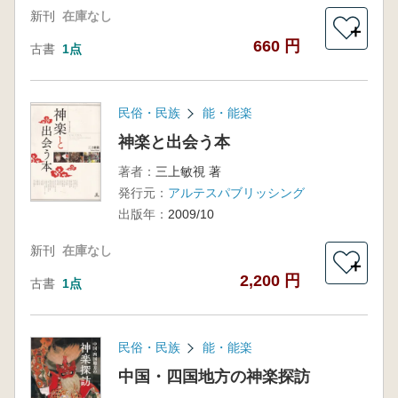
新刊
在庫なし
＋
660 円
古書
1点
民俗・民族
能・能楽
神楽と出会う本
著者：
三上敏視 著
発行元：
アルテスパブリッシング
出版年：
2009/10
新刊
在庫なし
＋
2,200 円
古書
1点
民俗・民族
能・能楽
中国・四国地方の神楽探訪