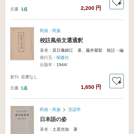
＋
2,200 円
古書
1点
民俗・民族
校註風俗文選通釈
著者：
其日庵錦江 著、藤井紫影 校註・編
発行元：
昭森社
出版年：
1944/
新刊
在庫なし
＋
1,650 円
古書
1点
民俗・民族
言語学
日本語の姿
著者：
土居光知 著