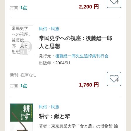
＋
2,200 円
古書
1点
常民史学
民俗・民族
への視座 :
常民史学への視座 : 後藤総一郎
後藤総一
人と思想
郎 人と
思想
発行元：
後藤総一郎先生追悼集刊行会
出版年：
2004/01
新刊
在庫なし
＋
1,760 円
古書
1点
民俗・民族
耕す : 鍬と犂
著者：
東京農業大学「食と農」の博物館 編