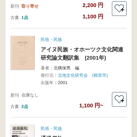
2,200 円
新刊
取り寄せ
＋
1,100 円
古書
1点
民俗・民族
アイヌ民族・オホーツク文化関連
研究論文翻訳集 (2001年)
著者：
北構保男 編
発行元：
北地文化研究会 (根室市)
出版年：
2001
新刊
在庫なし
＋
1,100 円~
古書
2点
民俗・民族