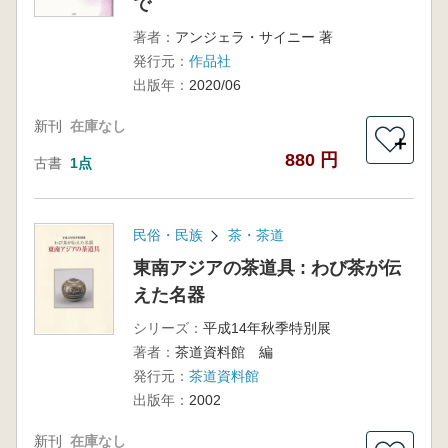
で
著者：
アンジェラ・サイニー 著
発行元：
作品社
出版年：
2020/06
新刊
在庫なし
＋
880 円
古書
1点
民俗・民族
茶・茶道
東南アジアの茶道具 : わび茶が伝
えた名器
シリーズ：
平成14年秋季特別展
著者：
茶道資料館 編
発行元：
茶道資料館
出版年：
2002
新刊
在庫なし