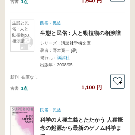
1,540 円
古書
1点
生態と民
民俗・民族
俗 : 人と
生態と民俗 : 人と動植物の相渉譜
動植物の
相渉譜
シリーズ：
講談社学術文庫
著者：
野本寛一 [著]
発行元：
講談社
出版年：
2008/05
新刊
在庫なし
＋
1,100 円
古書
1点
民俗・民族
科学の人種主義とたたかう 人種概
念の起源から最新のゲノム科学ま