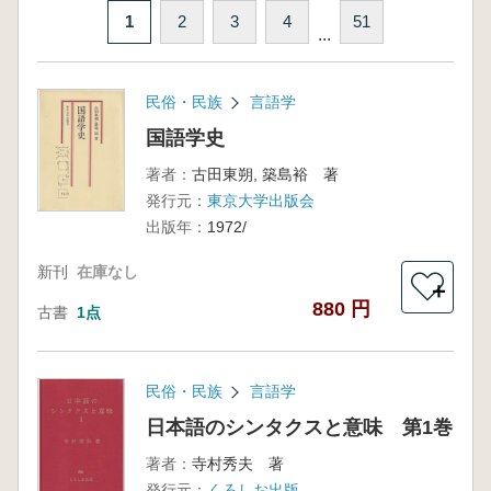
1
2
3
4
51
...
民俗・民族
言語学
国語学史
著者：
古田東朔, 築島裕 著
発行元：
東京大学出版会
出版年：
1972/
新刊
在庫なし
＋
880 円
古書
1点
民俗・民族
言語学
日本語のシンタクスと意味 第1巻
著者：
寺村秀夫 著
発行元：
くろしお出版