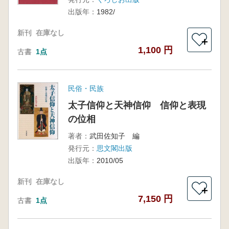
出版年：
1982/
新刊
在庫なし
＋
1,100 円
古書
1点
民俗・民族
太子信仰と天神信仰 信仰と表現
の位相
著者：
武田佐知子 編
発行元：
思文閣出版
出版年：
2010/05
新刊
在庫なし
＋
7,150 円
古書
1点