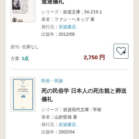
通過儀礼
シリーズ：
岩波文庫 ; 34-219-1
著者：
ファン・ヘネップ 著
発行元：
岩波書店
出版年：
2012/08
新刊
在庫なし
＋
2,750 円
古書
1点
民俗・民族
死の民俗学 日本人の死生観と葬送
儀礼
シリーズ：
岩波現代文庫 : 学術
著者：
山折哲雄 著
発行元：
岩波書店
出版年：
2002/04