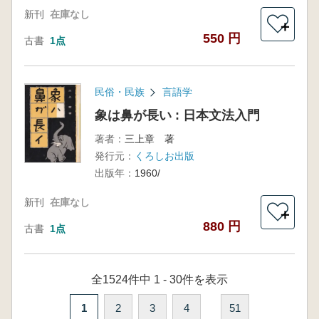
新刊
在庫なし
＋
550 円
古書
1点
民俗・民族
言語学
象は鼻が長い : 日本文法入門
著者：
三上章 著
発行元：
くろしお出版
出版年：
1960/
新刊
在庫なし
＋
880 円
古書
1点
全1524件中 1 - 30件を表示
1
2
3
4
51
...