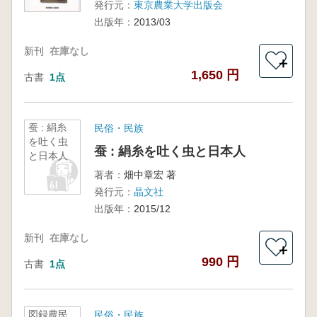
発行元：
東京農業大学出版会
出版年：
2013/03
新刊
在庫なし
＋
1,650 円
古書
1点
蚕 : 絹糸
民俗・民族
を吐く虫
蚕 : 絹糸を吐く虫と日本人
と日本人
著者：
畑中章宏 著
発行元：
晶文社
出版年：
2015/12
新刊
在庫なし
＋
990 円
古書
1点
図録農民
民俗・民族