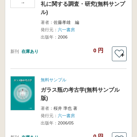
礼に関する調査・研究(無料サンプ
ル)
著者：
佐藤孝雄 編
発行元：
六一書房
出版年：
2006
0 円
新刊
在庫あり
＋
無料サンプル
ガラス瓶の考古学(無料サンプル
版)
著者：
桜井 準也 著
発行元：
六一書房
出版年：
2006/05
0 円