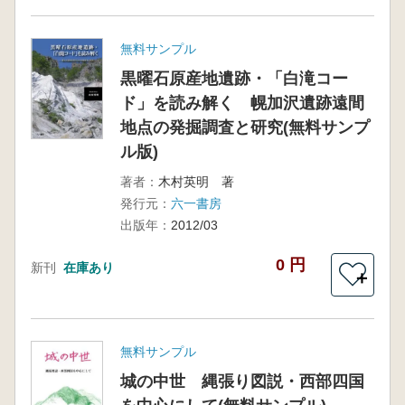
無料サンプル
黒曜石原産地遺跡・「白滝コー
ド」を読み解く 幌加沢遺跡遠間
地点の発掘調査と研究(無料サンプ
ル版)
著者：
木村英明 著
発行元：
六一書房
出版年：
2012/03
0 円
新刊
在庫あり
＋
無料サンプル
城の中世 縄張り図説・西部四国