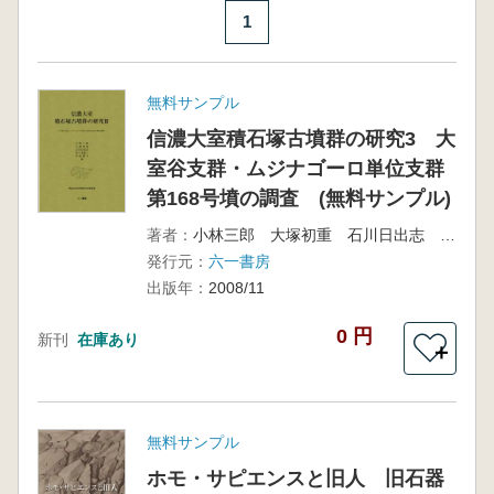
1
無料サンプル
信濃大室積石塚古墳群の研究3 大
室谷支群・ムジナゴーロ単位支群
第168号墳の調査 (無料サンプル)
著者：
小林三郎 大塚初重 石川日出志 佐々木憲一 草野潤平 編
発行元：
六一書房
出版年：
2008/11
0 円
新刊
在庫あり
＋
無料サンプル
ホモ・サピエンスと旧人 旧石器