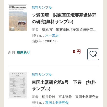
無料サンプル
ソ満国境 関東軍国境要塞遺跡群
の研究(無料サンプル)
著者：
菊池 実 関東軍国境要塞遺跡研究会 編
発行元：
六一書房
出版年：
2001/05
0 円
新刊
在庫あり
＋
無料サンプル
東国土器研究第5号 下巻 (無料
サンプル)
著者：
桜井秀雄 宮本達希 東国土器研究会
発行元：
東国土器研究会