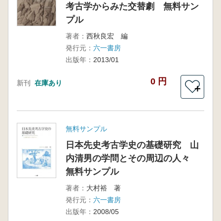
考古学からみた交替劇 無料サン
プル
著者：
西秋良宏 編
発行元：
六一書房
出版年：
2013/01
0 円
新刊
在庫あり
＋
無料サンプル
日本先史考古学史の基礎研究 山
内清男の学問とその周辺の人々
無料サンプル
著者：
大村裕 著
発行元：
六一書房
出版年：
2008/05