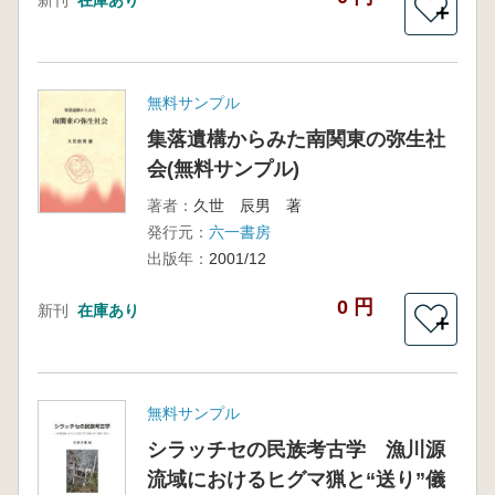
新刊
在庫あり
＋
無料サンプル
集落遺構からみた南関東の弥生社
会(無料サンプル)
著者：
久世 辰男 著
発行元：
六一書房
出版年：
2001/12
0 円
新刊
在庫あり
＋
無料サンプル
シラッチセの民族考古学 漁川源
流域におけるヒグマ猟と“送り”儀