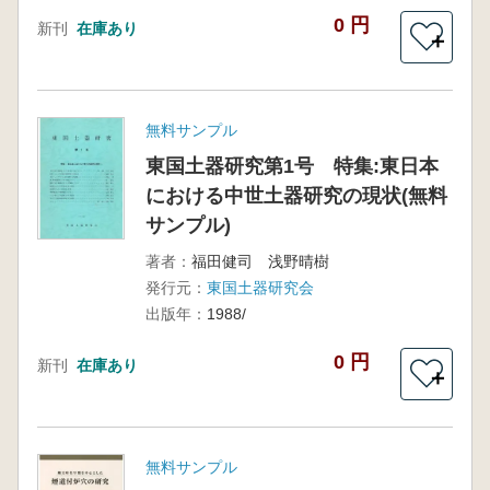
0 円
新刊
在庫あり
＋
無料サンプル
東国土器研究第1号 特集:東日本
における中世土器研究の現状(無料
サンプル)
著者：
福田健司 浅野晴樹
発行元：
東国土器研究会
出版年：
1988/
0 円
新刊
在庫あり
＋
無料サンプル