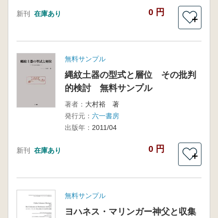
0 円
新刊
在庫あり
＋
無料サンプル
縄紋土器の型式と層位 その批判
的検討 無料サンプル
著者：
大村裕 著
発行元：
六一書房
出版年：
2011/04
0 円
新刊
在庫あり
＋
無料サンプル
ヨハネス・マリンガー神父と収集