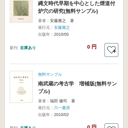
縄文時代早期を中心とした煙道付
炉穴の研究(無料サンプル)
著者：
安藤雅之 著
発行元：
安藤雅之
出版年：
2010/05
0 円
新刊
在庫あり
＋
無料サンプル
南武蔵の考古学 増補版(無料サン
プル)
著者：
福田 健司 著
発行元：
六一書房
出版年：
2010/02
0 円