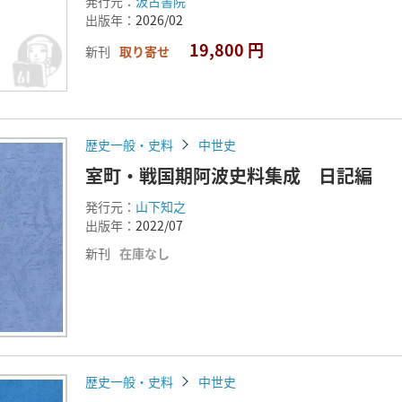
発行元：
汲古書院
出版年：
2026/02
19,800 円
新刊
取り寄せ
歴史一般・史料
中世史
室町・戦国期阿波史料集成 日記編
発行元：
山下知之
出版年：
2022/07
新刊
在庫なし
歴史一般・史料
中世史