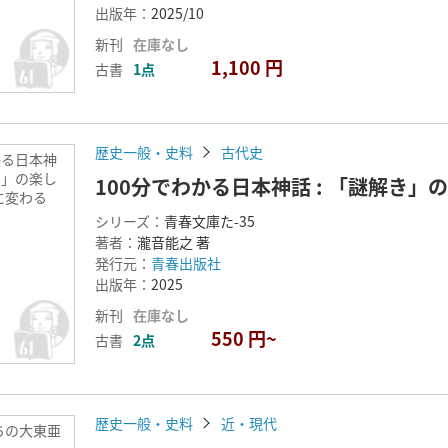
出版年：
2025/10
新刊
在庫なし
1,100 円
古書
1点
歴史一般・史料
古代史
かる日本神
解き」の楽し
100分でわかる日本神話 : 「謎解き
に変わる
シリーズ：
青春文庫た-35
著者：
瀧音能之 著
発行元：
青春出版社
出版年：
2025
新刊
在庫なし
550 円~
古書
2点
歴史一般・史料
近・現代
ちの大東亜