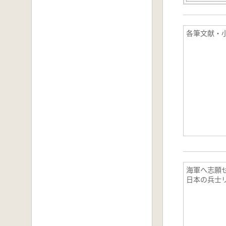
各筆文献・
海軍へ志願せ
日本の兵士