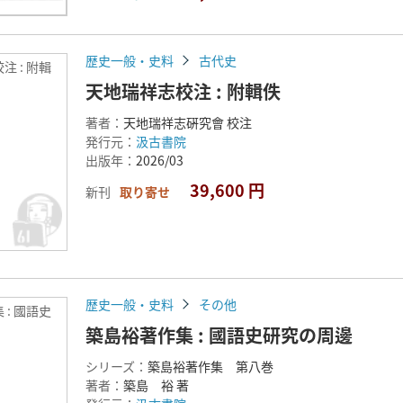
歴史一般・史料
古代史
注 : 附輯
天地瑞祥志校注 : 附輯佚
著者：
天地瑞祥志硏究會 校注
発行元：
汲古書院
出版年：
2026/03
39,600 円
新刊
取り寄せ
歴史一般・史料
その他
 : 國語史
築島裕著作集 : 國語史研究の周邊
シリーズ：
築島裕著作集 第八巻
著者：
築島 裕 著