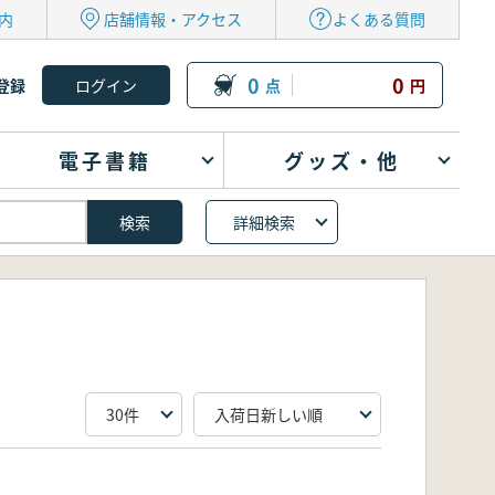
内
店舗情報・アクセス
よくある質問
0
0
登録
点
円
電子書籍
グッズ・他
詳細検索