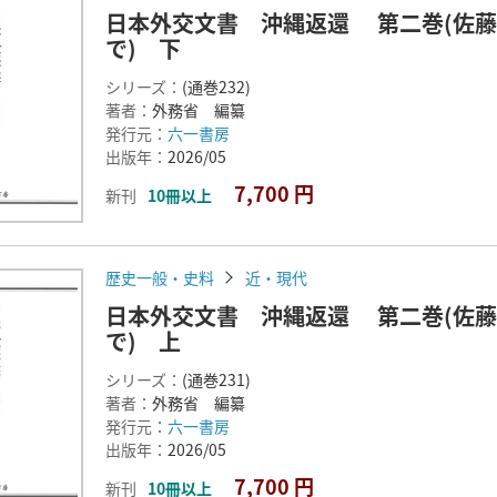
日本外交文書 沖縄返還 第二巻(佐
で) 下
シリーズ：
(通巻232)
著者：
外務省 編纂
発行元：
六一書房
出版年：
2026/05
7,700 円
新刊
10冊以上
歴史一般・史料
近・現代
日本外交文書 沖縄返還 第二巻(佐
で) 上
シリーズ：
(通巻231)
著者：
外務省 編纂
発行元：
六一書房
出版年：
2026/05
7,700 円
新刊
10冊以上