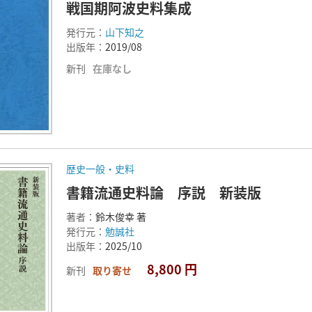
戦国期阿波史料集成
発行元：
山下知之
出版年：
2019/08
新刊
在庫なし
歴史一般・史料
書籍流通史料論 序説 新装版
著者：
鈴木俊幸 著
発行元：
勉誠社
出版年：
2025/10
8,800 円
新刊
取り寄せ