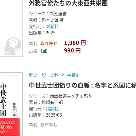
外務官僚たちの大東亜共栄圏
シリーズ：
新潮選書
著者：
熊本史雄 著
発行元：
新潮社
出版年：
2025
1,980 円
新刊
取り寄せ
990 円
古書
1点
歴史一般・史料
中世史
中世武士団偽りの血脈 : 名字と系図に
シリーズ：
講談社選書メチエ825
著者：
桃崎有一郎
発行元：
講談社
出版年：
2025/06
新刊
在庫なし