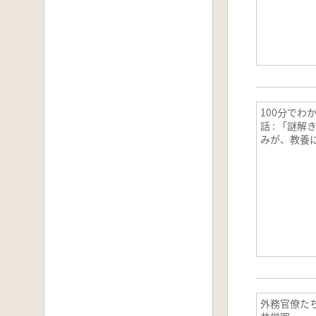
100分でわ
話 : 「謎
みが、教養
外務官僚た