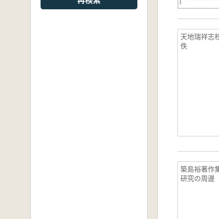
天地瑞祥志校
佚
築島裕著作集
研究の周邊