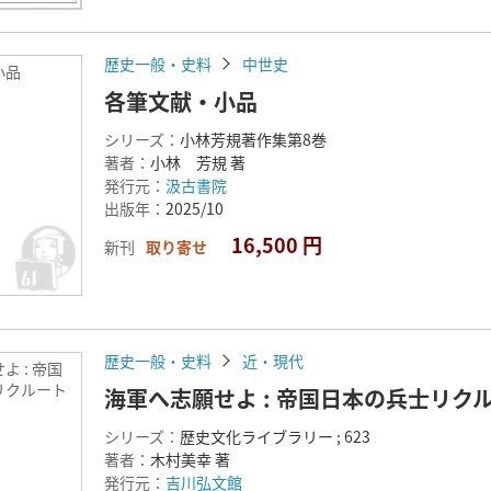
歴史一般・史料
中世史
小品
各筆文献・小品
シリーズ：
小林芳規著作集第8巻
著者：
小林 芳規 著
発行元：
汲古書院
出版年：
2025/10
16,500 円
新刊
取り寄せ
歴史一般・史料
近・現代
よ : 帝国
リクルート
海軍へ志願せよ : 帝国日本の兵士リク
シリーズ：
歴史文化ライブラリー ; 623
著者：
木村美幸 著
発行元：
吉川弘文館