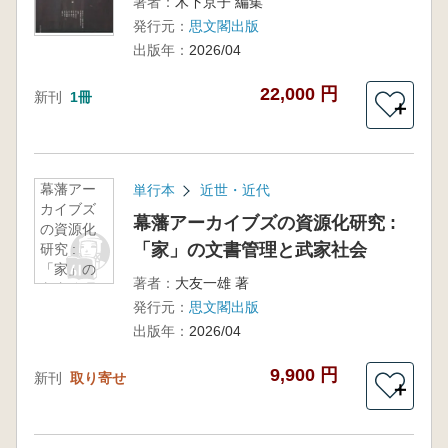
著者：
木下京子 編集
発行元：
思文閣出版
出版年：
2026/04
22,000 円
新刊
1冊
＋
幕藩アー
単行本
近世・近代
カイブズ
幕藩アーカイブズの資源化研究 :
の資源化
「家」の文書管理と武家社会
研究 :
「家」の
著者：
大友一雄 著
文書管理
発行元：
思文閣出版
と武家社
会
出版年：
2026/04
9,900 円
新刊
取り寄せ
＋