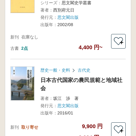
シリーズ：
思文閣史学叢書
著者：
西別府元日
発行元：
思文閣出版
出版年：
2002/08
新刊
在庫なし
＋
4,400 円~
古書
2点
歴史一般・史料
古代史
日本古代国家の農民規範と地域社
会
著者：
坂江 渉 著
発行元：
思文閣出版
出版年：
2016/01
9,900 円
新刊
取り寄せ
＋