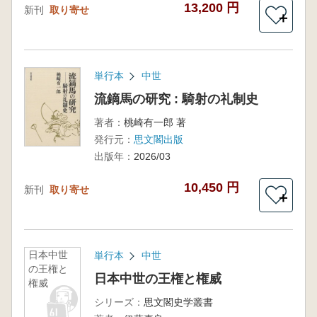
13,200 円
新刊
取り寄せ
＋
単行本
中世
流鏑馬の研究 : 騎射の礼制史
著者：
桃崎有一郎 著
発行元：
思文閣出版
出版年：
2026/03
10,450 円
新刊
取り寄せ
＋
日本中世
単行本
中世
の王権と
日本中世の王権と権威
権威
シリーズ：
思文閣史学叢書