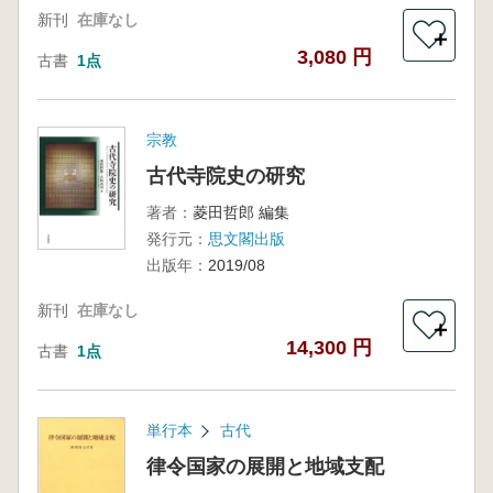
新刊
在庫なし
＋
3,080 円
古書
1点
宗教
古代寺院史の研究
著者：
菱田哲郎 編集
発行元：
思文閣出版
出版年：
2019/08
新刊
在庫なし
＋
14,300 円
古書
1点
単行本
古代
律令国家の展開と地域支配