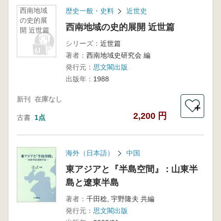
西南地域
歴史一般・史料
近世史
の史的展
西南地域の史的展開 近世篇
開 近世篇
シリーズ：
近世篇
著者：
西南地域史研究会 編
発行元：
思文閣出版
出版年：
1988
新刊
在庫なし
＋
2,200 円
古書
1点
海外（日本語）
中国
東アジアと『半島空間』 : 山東半
島と遼東半島
著者：
千田稔, 宇野隆夫 共編
発行元：
思文閣出版