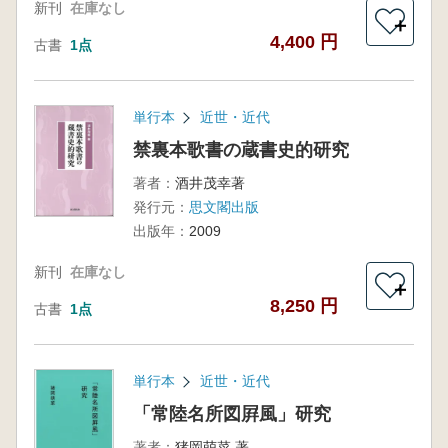
新刊
在庫なし
＋
4,400 円
古書
1点
単行本
近世・近代
禁裏本歌書の蔵書史的研究
著者：
酒井茂幸著
発行元：
思文閣出版
出版年：
2009
新刊
在庫なし
＋
8,250 円
古書
1点
単行本
近世・近代
「常陸名所図屛風」研究
著者：
猪岡萌菜 著