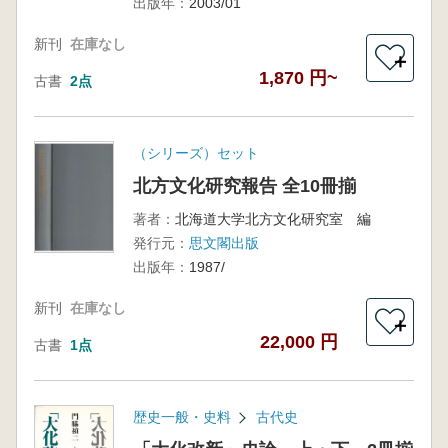
出版年：
2003/01
新刊
在庫なし
＋
1,870 円~
古書
2点
（シリーズ）セット
北方文化研究報告 全10冊揃
著者：
北海道大学北方文化研究室 編
発行元：
思文閣出版
出版年：
1987/
新刊
在庫なし
＋
22,000 円
古書
1点
歴史一般・史料
古代史