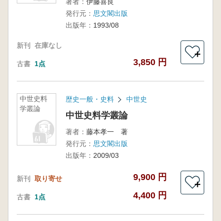
著者：
伊藤喜良
発行元：
思文閣出版
出版年：
1993/08
新刊
在庫なし
＋
3,850 円
古書
1点
中世史料
歴史一般・史料
中世史
学叢論
中世史料学叢論
著者：
藤本孝一 著
発行元：
思文閣出版
出版年：
2009/03
9,900 円
新刊
取り寄せ
＋
4,400 円
古書
1点