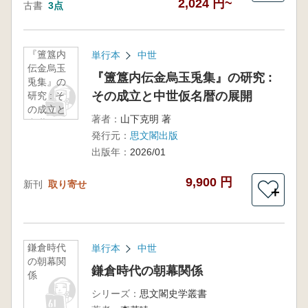
2,024 円~
古書
3点
『簠簋内
単行本
中世
伝金烏玉
『簠簋内伝金烏玉兎集』の研究 :
兎集』の
その成立と中世仮名暦の展開
研究 : そ
の成立と
著者：
山下克明 著
中世仮名
発行元：
思文閣出版
暦の展開
出版年：
2026/01
9,900 円
新刊
取り寄せ
＋
鎌倉時代
単行本
中世
の朝幕関
鎌倉時代の朝幕関係
係
シリーズ：
思文閣史学叢書