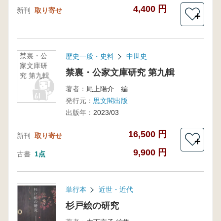
4,400 円
新刊
取り寄せ
＋
禁裏・公
歴史一般・史料
中世史
家文庫研
禁裏・公家文庫研究 第九輯
究 第九輯
著者：
尾上陽介 編
発行元：
思文閣出版
出版年：
2023/03
16,500 円
新刊
取り寄せ
＋
9,900 円
古書
1点
単行本
近世・近代
杉戸絵の研究