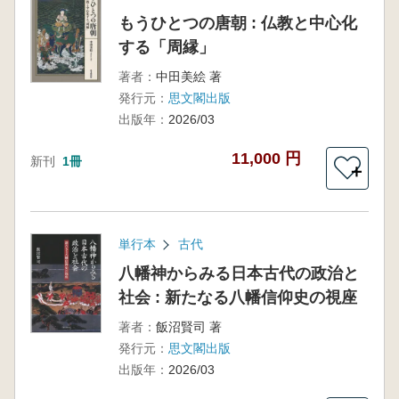
もうひとつの唐朝 : 仏教と中心化
する「周縁」
著者：
中田美絵 著
発行元：
思文閣出版
出版年：
2026/03
11,000 円
新刊
1冊
＋
単行本
古代
八幡神からみる日本古代の政治と
社会 : 新たなる八幡信仰史の視座
著者：
飯沼賢司 著
発行元：
思文閣出版
出版年：
2026/03