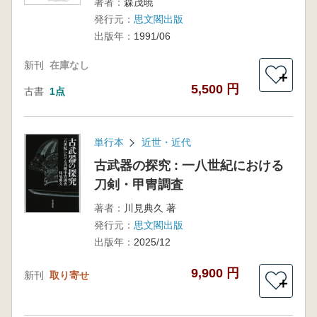
著者：
森茂暁
発行元：
思文閣出版
出版年：
1991/06
新刊
在庫なし
＋
5,500 円
古書
1点
単行本
近世・近代
古武器の探究 : 一八世紀における
刀剣・甲冑調査
著者：
川見典久 著
発行元：
思文閣出版
出版年：
2025/12
9,900 円
新刊
取り寄せ
＋