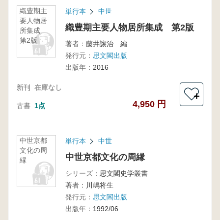
織豊期主
単行本
中世
要人物居
織豊期主要人物居所集成 第2版
所集成
第2版
著者：
藤井譲治 編
発行元：
思文閣出版
出版年：
2016
新刊
在庫なし
＋
4,950 円
古書
1点
中世京都
単行本
中世
文化の周
中世京都文化の周縁
縁
シリーズ：
思文閣史学叢書
著者：
川嶋将生
発行元：
思文閣出版
出版年：
1992/06