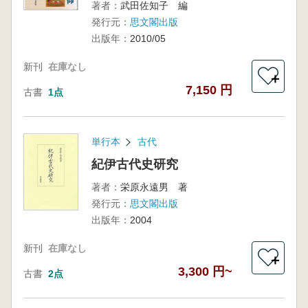
著者：
武田佐知子 編
発行元：
思文閣出版
出版年：
2010/05
新刊
在庫なし
＋
7,150 円
古書
1点
単行本
古代
紀伊古代史研究
著者：
栄原永遠男 著
発行元：
思文閣出版
出版年：
2004
新刊
在庫なし
＋
3,300 円~
古書
2点