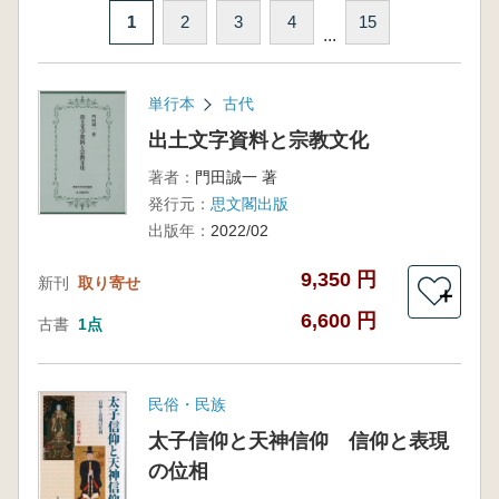
1
2
3
4
15
...
単行本
古代
出土文字資料と宗教文化
著者：
門田誠一 著
発行元：
思文閣出版
出版年：
2022/02
9,350 円
新刊
取り寄せ
＋
6,600 円
古書
1点
民俗・民族
太子信仰と天神信仰 信仰と表現
の位相