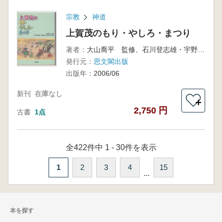
宗教
神道
上賀茂のもり・やしろ・まつり
著者：
大山喬平 監修、石川登志雄・宇野日出生・地主智彦 編
発行元：
思文閣出版
出版年：
2006/06
新刊
在庫なし
＋
2,750 円
古書
1点
全422件中 1 - 30件を表示
1
2
3
4
15
...
本を探す