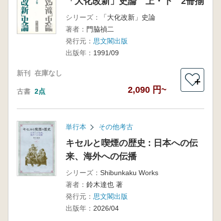
「大化改新」史論 上・下 2冊揃
シリーズ：
「大化改新」史論
著者：
門脇禎二
発行元：
思文閣出版
出版年：
1991/09
新刊
在庫なし
＋
2,090 円~
古書
2点
単行本
その他考古
キセルと喫煙の歴史 : 日本への伝
来、海外への伝播
シリーズ：
Shibunkaku Works
著者：
鈴木達也 著
発行元：
思文閣出版
出版年：
2026/04