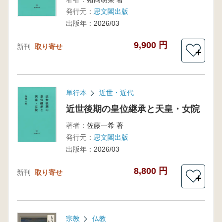
発行元：
思文閣出版
出版年：
2026/03
9,900 円
新刊
取り寄せ
＋
単行本
近世・近代
近世後期の皇位継承と天皇・女院
著者：
佐藤一希 著
発行元：
思文閣出版
出版年：
2026/03
8,800 円
新刊
取り寄せ
＋
宗教
仏教