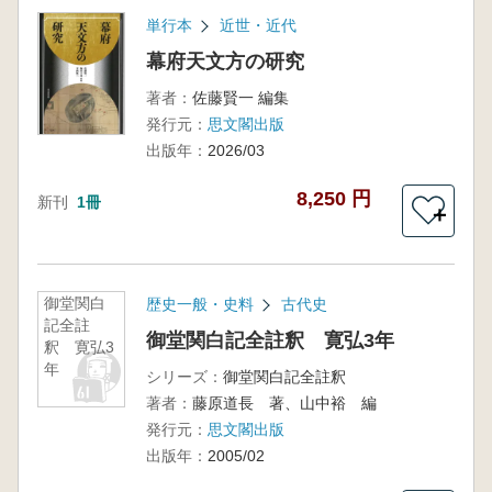
単行本
近世・近代
幕府天文方の研究
著者：
佐藤賢一 編集
発行元：
思文閣出版
出版年：
2026/03
8,250 円
新刊
1冊
＋
御堂関白
歴史一般・史料
古代史
記全註
御堂関白記全註釈 寛弘3年
釈 寛弘3
年
シリーズ：
御堂関白記全註釈
著者：
藤原道長 著、山中裕 編
発行元：
思文閣出版
出版年：
2005/02